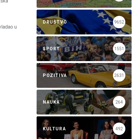
tska
DRUŠTVO
9652
 vladao u
SPORT
1551
POZITIVA
2631
NAUKA
264
KULTURA
492