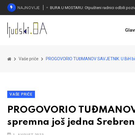
NAJNOVIJE
SORECA ZADOVOLJAN: Važan korak BiH ka EU
Glav
Vaše priče
PROGOVORIO TUĐMANOV SAVJETNIK: U BiH bila
VAŠE PRIČE
PROGOVORIO TUĐMANOV S
spremna još jedna Srebren