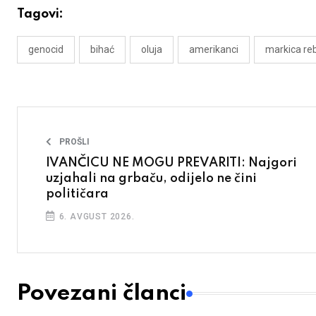
Tagovi:
genocid
bihać
oluja
amerikanci
markica reb
PROŠLI
IVANČICU NE MOGU PREVARITI: Najgori
uzjahali na grbaču, odijelo ne čini
političara
6. AVGUST 2026.
Povezani članci