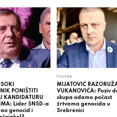
POLITIKA
ISOKI
MIJATOVIĆ RAZORUŽ
NIK PONIŠTITI
VUKANOVIĆA: Poziv d
U KANDIDATURU
skupa odamo počast
IMA: Lider SNSD-a
žrtvama genocida u
rao genocid i
Srebrenici