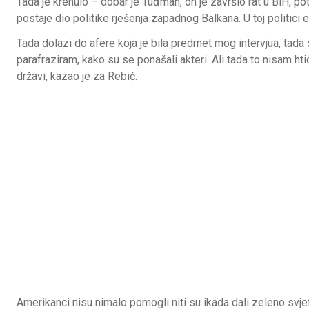
Tada je krenulo – dobar je Tuđman, on je završio rat u BiH, p
postaje dio politike rješenja zapadnog Balkana. U toj politici e
Tada dolazi do afere koja je bila predmet mog intervjua, tada
parafraziram, kako su se ponašali akteri. Ali tada to nisam htio
državi, kazao je za Rebić.
Amerikanci nisu nimalo pomogli niti su ikada dali zeleno svjetl