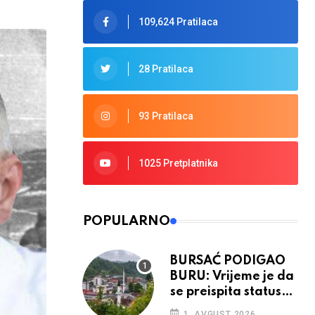
109,624 Pratilaca
28 Pratilaca
93 Pratilaca
1025 Pretplatnika
POPULARNO
BURSAĆ PODIGAO
BURU: Vrijeme je da
se preispita status
Srebrenice u RS
1. AVGUST 2026.