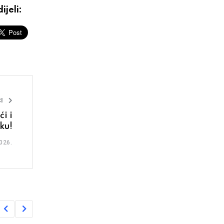
ijeli:
I
i i
ku!
026.