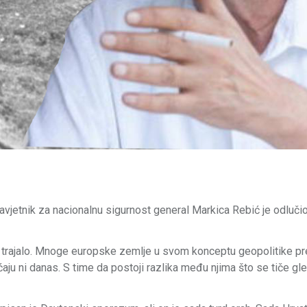
avjetnik za nacionalnu sigurnost general Markica Rebić je odluči
ko trajalo. Mnoge europske zemlje u svom konceptu geopolitike p
aju ni danas. S time da postoji razlika među njima što se tiče gl