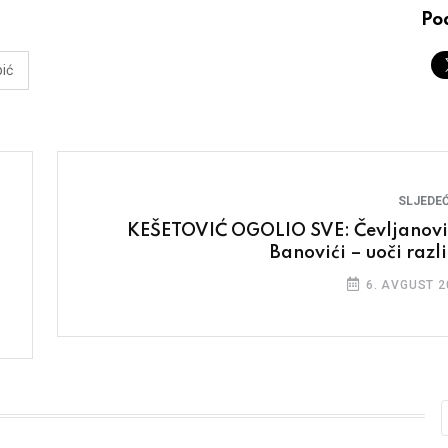
Pod
ić
SLJEDEĆ
KEŠETOVIĆ OGOLIO SVE: Čevljanović
Banovići – uoči razli
6. AVGUST 2