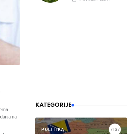
o
KATEGORIJE
rema
edanja na
POLITIKA
7137