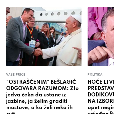
VAŠE PRIČE
POLITIKA
"OSTRAŠĆENIM" BEŠLAGIĆ
HOĆE LI V
ODGOVARA RAZUMOM: Zlo
PREDSTAV
jedva čeka da ustane iz
DODIKOV
jazbine, ja želim graditi
NA IZBOR
mostove, a ko želi neka ih
opet negi