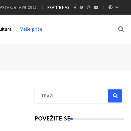
PRATITE NAS:
VRTAK, 6. AVG 2026.
ultura
Vaše priče
Traži
Type 2 or more characters for results.
POVEŽITE SE