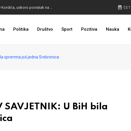
BURA U MOSTARU: Otpušteni radnici odbili poziv Kordića, uskoro povratak na posao
ČET
na
Politika
Društvo
Sport
Pozitiva
Nauka
K
I TO SMO DOČEKALI: Grad u BiH prvi put dobio sredstva EU
 spremna još jedna Srebrenica
AVJETNIK: U BiH bila
ica