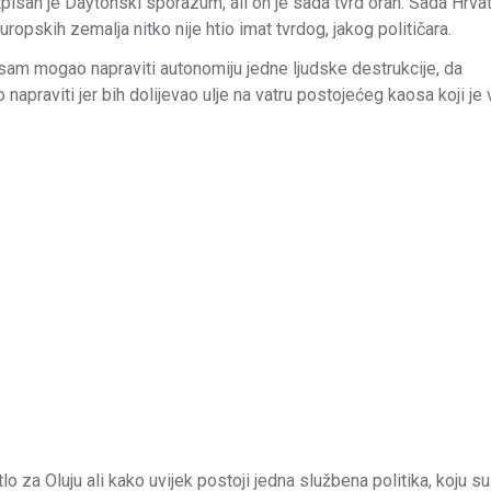
otpisan je Daytonski sporazum, ali on je sada tvrd orah. Sada Hrva
uropskih zemalja nitko nije htio imat tvrdog, jakog političara.
 sam mogao napraviti autonomiju jedne ljudske destrukcije, da
 napraviti jer bih dolijevao ulje na vatru postojećeg kaosa koji je
o za Oluju ali kako uvijek postoji jedna službena politika, koju su