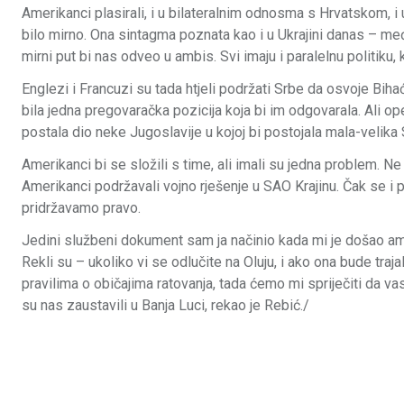
Amerikanci plasirali, i u bilateralnim odnosma s Hrvatskom, i
bilo mirno. Ona sintagma poznata kao i u Ukrajini danas – me
mirni put bi nas odveo u ambis. Svi imaju i paralelnu politiku, k
Englezi i Francuzi su tada htjeli podržati Srbe da osvoje Bihać
bila jedna pregovaračka pozicija koja bi im odgovarala. Ali op
postala dio neke Jugoslavije u kojoj bi postojala mala-velika S
Amerikanci bi se složili s time, ali imali su jedna problem. Ne
Amerikanci podržavali vojno rješenje u SAO Krajinu. Čak se i p
pridržavamo pravo.
Jedini službeni dokument sam ja načinio kada mi je došao amer
Rekli su – ukoliko vi se odlučite na Oluju, i ako ona bude tr
pravilima o običajima ratovanja, tada ćemo mi spriječiti da vas 
su nas zaustavili u Banja Luci, rekao je Rebić./