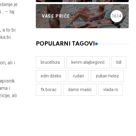
ešenje je
… – taj
VAŠE PRIČE
1614
 a to bi
ska bi
POPULARNI TAGOVI
bruceloza
kerim alajbegović
lidl
i, ali i
edin džeko
rudari
zukan helez
apisnik.
ama i
fk borac
damir mašić
vlada rs
cije, ali