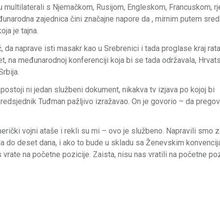
 u multilaterali s Njemačkom, Rusijom, Engleskom, Francuskom, rj
đunarodna zajednica čini značajne napore da , mirnim putem sredi
oja je tajna.
, da naprave isti masakr kao u Srebrenici i tada proglase kraj rata,
et, na međunarodnoj konferenciji koja bi se tada održavala, Hrvat
rbija.
 postoji ni jedan službeni dokument, nikakva tv izjava po kojoj bi
redsjednik Tuđman pažljivo izražavao. On je govorio – da pregovor
ički vojni ataše i rekli su mi – ovo je službeno. Napravili smo z
ajala do deset dana, i ako to bude u skladu sa Ženevskim konvencij
vrate na početne pozicije. Zaista, nisu nas vratili na početne pozi