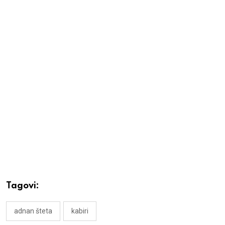
Tagovi:
adnan šteta
kabiri