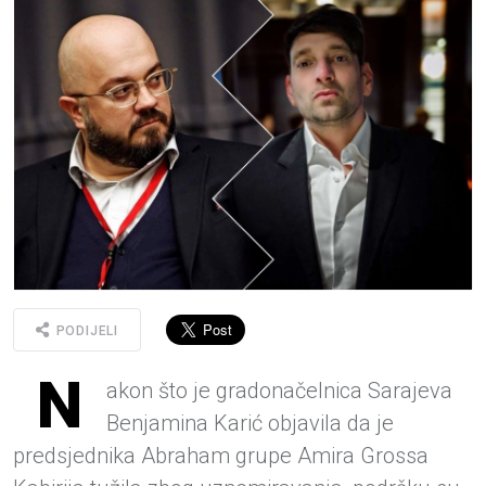
PODIJELI
N
akon što je gradonačelnica Sarajeva
Benjamina Karić objavila da je
predsjednika Abraham grupe Amira Grossa