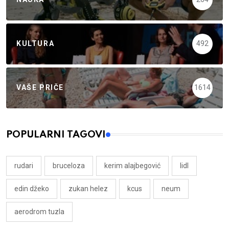
KULTURA
492
VAŠE PRIČE
1614
POPULARNI TAGOVI
rudari
bruceloza
kerim alajbegović
lidl
edin džeko
zukan helez
kcus
neum
aerodrom tuzla