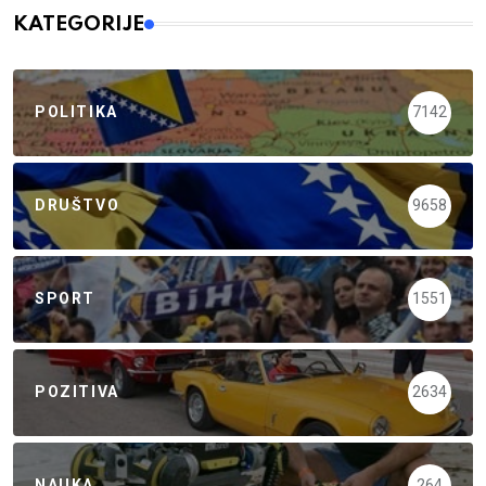
KATEGORIJE
POLITIKA
7142
DRUŠTVO
9658
SPORT
1551
POZITIVA
2634
NAUKA
264