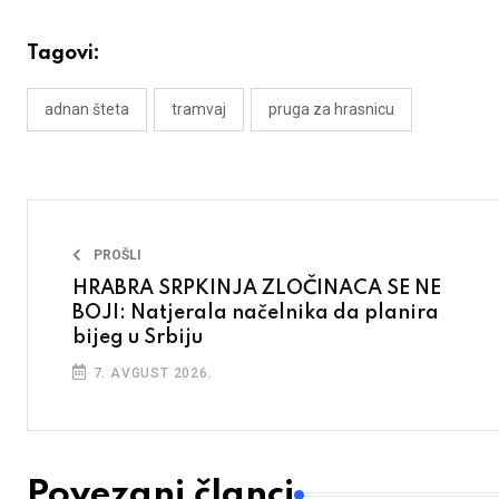
Tagovi:
adnan šteta
tramvaj
pruga za hrasnicu
PROŠLI
HRABRA SRPKINJA ZLOČINACA SE NE
BOJI: Natjerala načelnika da planira
bijeg u Srbiju
7. AVGUST 2026.
Povezani članci