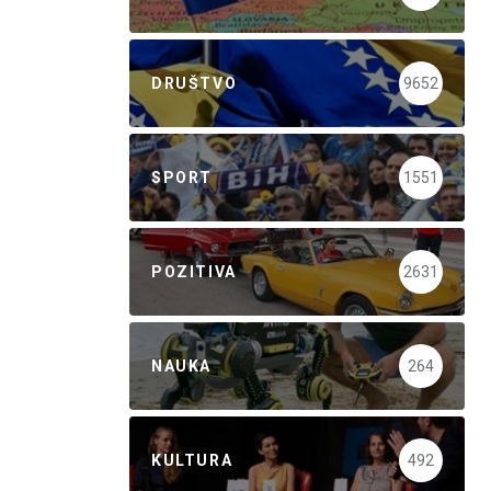
DRUŠTVO
9652
SPORT
1551
POZITIVA
2631
NAUKA
264
KULTURA
492