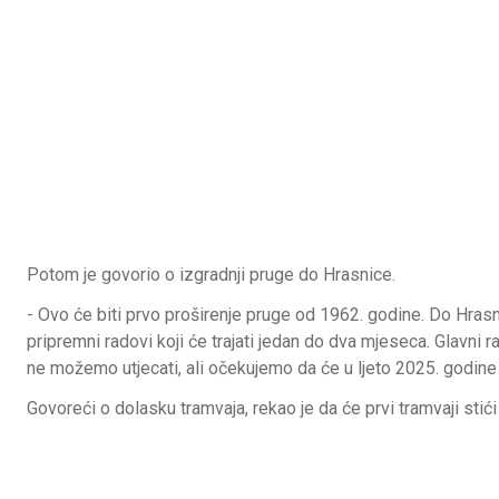
Potom je govorio o izgradnji pruge do Hrasnice.
- Ovo će biti prvo proširenje pruge od 1962. godine. Do Hra
pripremni radovi koji će trajati jedan do dva mjeseca. Glavni 
ne možemo utjecati, ali očekujemo da će u ljeto 2025. godine 
Govoreći o dolasku tramvaja, rekao je da će prvi tramvaji sti