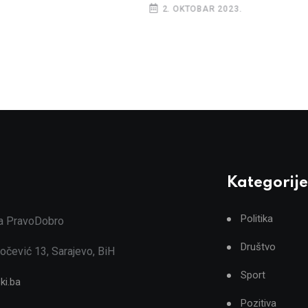
2. OKTOBAR 2023.
Kategorije
Politika
ja PravoDobro
Društvo
očević 13, Sarajevo, BiH
Sport
ki.ba
Pozitiva