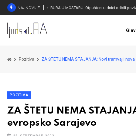
NAJNOVIJE
SORECA ZADOVOLJAN: Važan korak BiH ka EU
Glav
Pozitiva
ZA ŠTETU NEMA STAJANJA: Novi tramvaj i nova 
POZITIVA
ZA ŠTETU NEMA STAJANJA:
evropsko Sarajevo