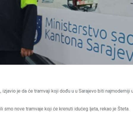
izjavio je da će tramvaji koji dođu u u Sarajevo biti najmoderniji
ili smo nove tramvaje koji će krenuti idućeg ljeta, rekao je Šteta.