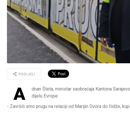
PODIJELI
A
dnan Šteta, ministar saobraćaja Kantona Sarajevo, 
dijelu Evrope.
- Završili smo prugu na relaciji od Marijin Dvora do Ilidže, kup