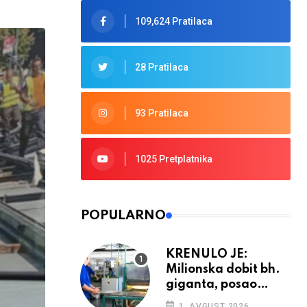
109,624 Pratilaca
28 Pratilaca
93 Pratilaca
1025 Pretplatnika
POPULARNO
KRENULO JE:
Milionska dobit bh.
giganta, posao
ponovno cvjeta
1. AVGUST 2026.