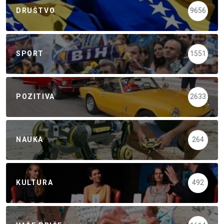
DRUŠTVO
9656
SPORT
1551
POZITIVA
2633
NAUKA
264
KULTURA
492