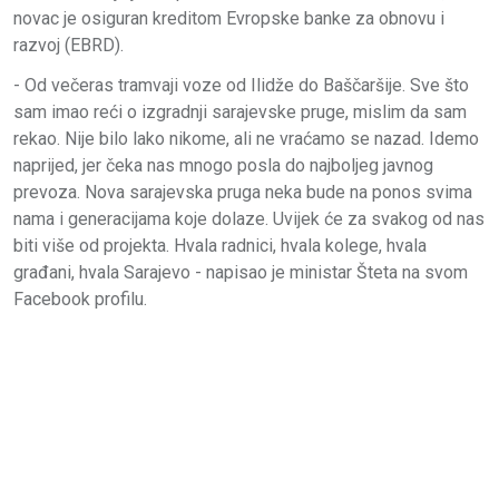
novac je osiguran kreditom Evropske banke za obnovu i
razvoj (EBRD).
- Od večeras tramvaji voze od Ilidže do Baščaršije. Sve što
sam imao reći o izgradnji sarajevske pruge, mislim da sam
rekao. Nije bilo lako nikome, ali ne vraćamo se nazad. Idemo
naprijed, jer čeka nas mnogo posla do najboljeg javnog
prevoza. Nova sarajevska pruga neka bude na ponos svima
nama i generacijama koje dolaze. Uvijek će za svakog od nas
biti više od projekta. Hvala radnici, hvala kolege, hvala
građani, hvala Sarajevo - napisao je ministar Šteta na svom
Facebook profilu.