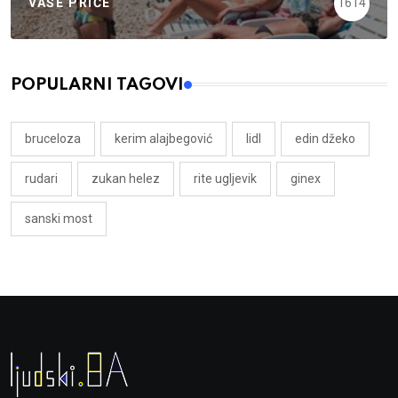
VAŠE PRIČE
1614
POPULARNI TAGOVI
bruceloza
kerim alajbegović
lidl
edin džeko
rudari
zukan helez
rite ugljevik
ginex
sanski most