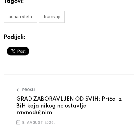
Tagovi:
adnan šteta
tramvaji
Podijeli:
PROŠLI
GRAD ZABORAVLJEN OD SVIH: Priča iz
BiH koja nikog ne ostavlja
ravnodušnim
8. AVGUST 2026.