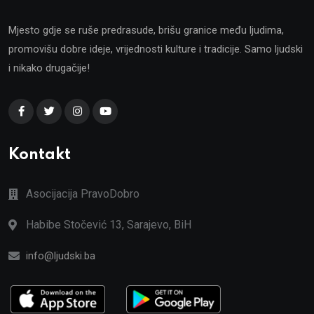
Mjesto gdje se ruše predrasude, brišu granice među ljudima,
promovišu dobre ideje, vrijednosti kulture i tradicije. Samo ljudski
i nikako drugačije!
Kontakt
Asocijacija PravoDobro
Habibe Stočević 13, Sarajevo, BiH
info@ljudski.ba