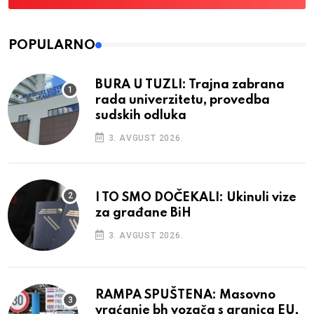
POPULARNO
BURA U TUZLI: Trajna zabrana
rada univerzitetu, provedba
sudskih odluka
3. AVGUST 2026.
I TO SMO DOČEKALI: Ukinuli vize
za građane BiH
3. AVGUST 2026.
RAMPA SPUŠTENA: Masovno
vraćanje bh vozača s granica EU,