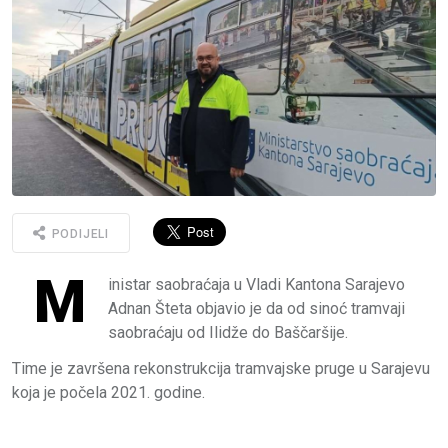
PODIJELI
M
inistar saobraćaja u Vladi Kantona Sarajevo
Adnan Šteta objavio je da od sinoć tramvaji
saobraćaju od Ilidže do Baščaršije.
Time je završena rekonstrukcija tramvajske pruge u Sarajevu
koja je počela 2021. godine.