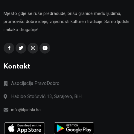
Mjesto gdje se ruše predrasude, brišu granice među ljudima,
promovišu dobre ideje, vrijednosti kulture i tradicije. Samo ljudski
i nikako drugačije!
Kontakt
Asocijacija PravoDobro
Habibe Stočević 13, Sarajevo, BiH
info@ljudski.ba