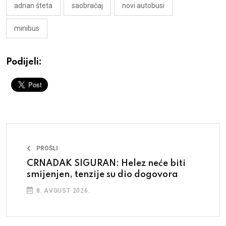
adnan šteta
saobraćaj
novi autobusi
minibus
Podijeli:
PROŠLI
CRNADAK SIGURAN: Helez neće biti
smijenjen, tenzije su dio dogovora
8. AVGUST 2026.