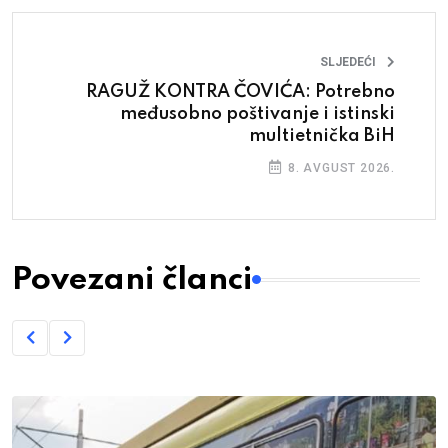
SLJEDEĆI
RAGUŽ KONTRA ČOVIĆA: Potrebno
međusobno poštivanje i istinski
multietnička BiH
8. AVGUST 2026.
Povezani članci