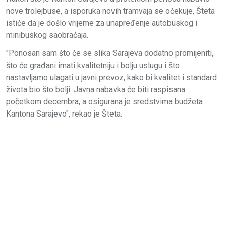
nove trolejbuse, a isporuka novih tramvaja se očekuje, Šteta
ističe da je došlo vrijeme za unapređenje autobuskog i
minibuskog saobraćaja.
"Ponosan sam što će se slika Sarajeva dodatno promijeniti,
što će građani imati kvalitetniju i bolju uslugu i što
nastavljamo ulagati u javni prevoz, kako bi kvalitet i standard
života bio što bolji. Javna nabavka će biti raspisana
početkom decembra, a osigurana je sredstvima budžeta
Kantona Sarajevo", rekao je Šteta.