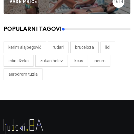
VAŠE PRIČE
1614
POPULARNI TAGOVI
kerim alajbegović
rudari
bruceloza
lidl
edin džeko
zukan helez
kcus
neum
aerodrom tuzla