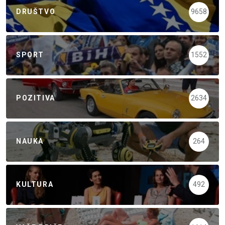
DRUŠTVO
9658
SPORT
1552
POZITIVA
2634
NAUKA
264
KULTURA
492