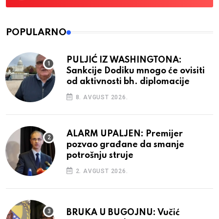
POPULARNO
PULJIĆ IZ WASHINGTONA:
Sankcije Dodiku mnogo će ovisiti
od aktivnosti bh. diplomacije
8. AVGUST 2026.
ALARM UPALJEN: Premijer
pozvao građane da smanje
potrošnju struje
2. AVGUST 2026.
BRUKA U BUGOJNU: Vučić