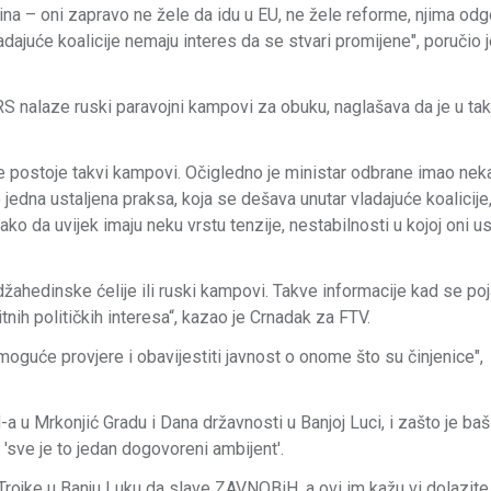
ina – oni zapravo ne žele da idu u EU, ne žele reforme, njima od
adajuće koalicije nemaju interes da se stvari promijene", poručio 
RS nalaze ruski paravojni kampovi za obuku, naglašava da je u ta
e postoje takvi kampovi. Očigledno je ministar odbrane imao ne
o jedna ustaljena praksa, koja se dešava unutar vladajuće koalicije
ako da uvijek imaju neku vrstu tenzije, nestabilnosti u kojoj oni 
mudžahedinske ćelije ili ruski kampovi. Takve informacije kad se po
itnih političkih interesa“, kazao je Crnadak za FTV.
 moguće provjere i obavijestiti javnost o onome što su činjenice",
 u Mrkonjić Gradu i Dana državnosti u Banjoj Luci, i zašto je ba
'sve je to jedan dogovoreni ambijent'.
z Trojke u Banju Luku da slave ZAVNOBiH, a ovi im kažu vi dolazite