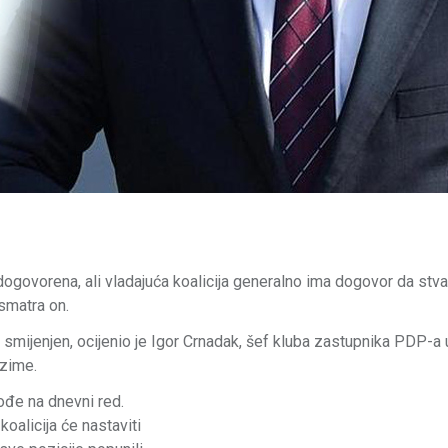
 dogovorena, ali vladajuća koalicija generalno ima dogovor da stv
smatra on.
smijenjen, ocijenio je Igor Crnadak, šef kluba zastupnika PDP-a 
ezime.
ođe na dnevni red.
koalicija će nastaviti