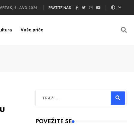
PRATITE NAS:
VRTAK, 6. AVG 2026.
ultura
Vaše priče
Traži
su
Type 2 or more characters for results.
POVEŽITE SE