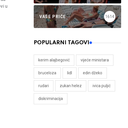
vi u
VAŠE PRIČE
1614
POPULARNI TAGOVI
kerim alajbegović
vijeće ministara
bruceloza
lidl
edin džeko
rudari
zukan helez
ivica puljić
diskriminacija