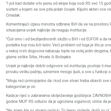
"I još kad dodate vrlo jasnu od ekipe koja vodi RS već 15 god
sistem u kojem se sve pita jedan čovjek. Ključni akteri ove vl
Crnadak.
Komentirajući izjavu ministra odbrane BiH da se na prostoru 
situacijama uvijek najbolje da reaguju institucije.
"Čuli smo i od bezbjednosnih službi u BiH i od EUFOR-a da n
podatke koji nisu bili tačni. Veći problem od toga je što je ov
u nekoj vrsti dogovora nabacuju lopte na volej jedni drugima, t
glume velike Srbe, Hrvate ili Bošnjake.
Uvijek je najbolje dobiti odgovore od institucija, postoje li 
privuku veliku pažnju, uznemire mnogo ljudi, a sve u funkciji s
"Mogu reći principijelno da i kod ove stvari treba obaviti sve
kategoričan je on.
Kada je riječ o zabranama obilježavanja godišnjice ZAVNOBiH-a
godine MUP RS odlučio da je ugrožena sigurnost, ističe da je 
"Ne znam šta su stvarni razlozi. To lijepo izgleda, došli su i