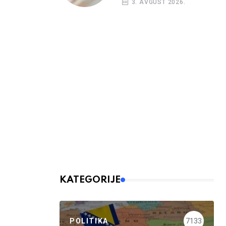
3. AVGUST 2026.
budžetskim
korisnicima
KATEGORIJE
POLITIKA
7133