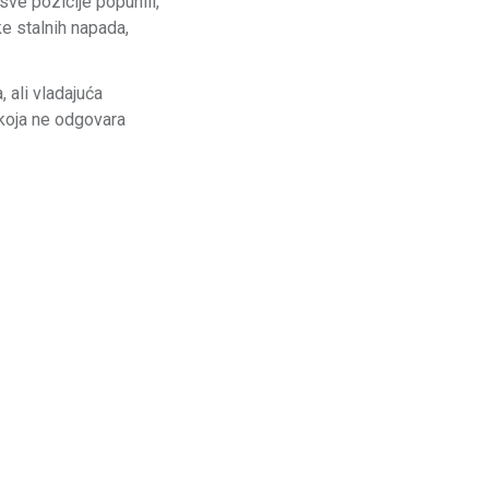
sve pozicije popunili,
e stalnih napada,
 ali vladajuća
 koja ne odgovara