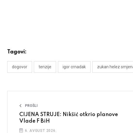
Tagovi:
dogovor
tenzije
igor crnadak
zukan helez smjen
PROŠLI
CIJENA STRUJE: Nikšić otkrio planove
Vlade F BiH
6. AVGUST 2026.