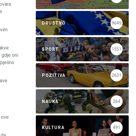
govara
je
DRUŠTVO
9649
kvim
kakve
SPORT
1551
, gdje oni
uspješno
POZITIVA
2631
jave
NAUKA
264
š ove
KULTURA
491
 da