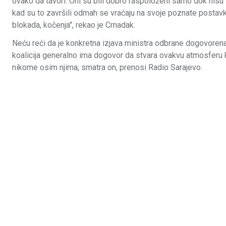
ovako da tavori. Oni su bili dobro raspoloženi samo dok nisu 
kad su to završili odmah se vraćaju na svoje poznate postavk
blokada, kočenja", rekao je Crnadak.
Neću reći da je konkretna izjava ministra odbrane dogovorena,
koalicija generalno ima dogovor da stvara ovakvu atmosferu
nikome osim njima, smatra on, prenosi Radio Sarajevo.