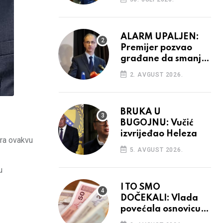
ALARM UPALJEN:
Premijer pozvao
građane da smanje
potrošnju struje
2. AVGUST 2026.
BRUKA U
BUGOJNU: Vučić
izvrijeđao Heleza
ara ovakvu
5. AVGUST 2026.
u
I TO SMO
DOČEKALI: Vlada
povećala osnovicu
za obračun plaća