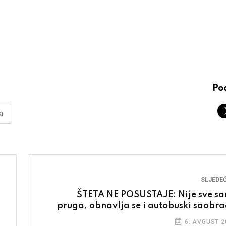
Pod
a
SLJEDEĆ
ŠTETA NE POSUSTAJE: Nije sve s
pruga, obnavlja se i autobuski saobra
6. AVGUST 2