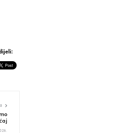
ijeli:
I
amo
ćaj
026.