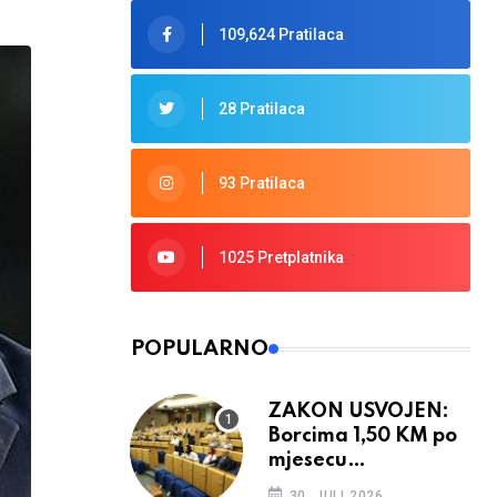
109,624 Pratilaca
28 Pratilaca
93 Pratilaca
1025 Pretplatnika
POPULARNO
ZAKON USVOJEN:
Borcima 1,50 KM po
mjesecu
provedenom u ratu
30. JULI 2026.