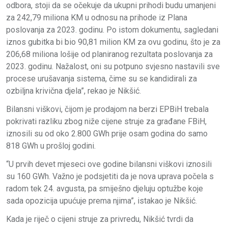
odbora, stoji da se očekuje da ukupni prihodi budu umanjeni
za 242,79 miliona KM u odnosu na prihode iz Plana
poslovanja za 2023. godinu. Po istom dokumentu, sagledani
iznos gubitka bi bio 90,81 milion KM za ovu godinu, što je za
206,68 miliona lošije od planiranog rezultata poslovanja za
2023. godinu. Nažalost, oni su potpuno svjesno nastavili sve
procese urušavanja sistema, čime su se kandidirali za
ozbiljna krivična djela”, rekao je Nikšić.
Bilansni viškovi, čijom je prodajom na berzi EPBiH trebala
pokrivati razliku zbog niže cijene struje za građane FBiH,
iznosili su od oko 2.800 GWh prije osam godina do samo
818 GWh u prošloj godini.
“U prvih devet mjeseci ove godine bilansni viškovi iznosili
su 160 GWh. Važno je podsjetiti da je nova uprava počela s
radom tek 24. avgusta, pa smiješno djeluju optužbe koje
sada opozicija upućuje prema njima”, istakao je Nikšić.
Kada je riječ o cijeni struje za privredu, Nikšić tvrdi da