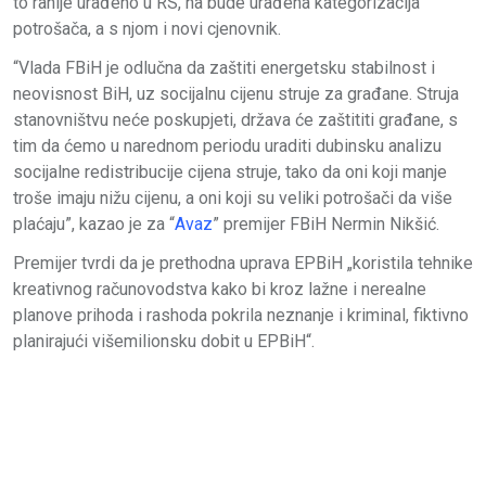
to ranije urađeno u RS, na bude urađena kategorizacija
potrošača, a s njom i novi cjenovnik.
“Vlada FBiH je odlučna da zaštiti energetsku stabilnost i
neovisnost BiH, uz socijalnu cijenu struje za građane. Struja
stanovništvu neće poskupjeti, država će zaštititi građane, s
tim da ćemo u narednom periodu uraditi dubinsku analizu
socijalne redistribucije cijena struje, tako da oni koji manje
troše imaju nižu cijenu, a oni koji su veliki potrošači da više
plaćaju”, kazao je za “
Avaz
” premijer FBiH Nermin Nikšić.
Premijer tvrdi da je prethodna uprava EPBiH „koristila tehnike
kreativnog računovodstva kako bi kroz lažne i nerealne
planove prihoda i rashoda pokrila neznanje i kriminal, fiktivno
planirajući višemilionsku dobit u EPBiH“.