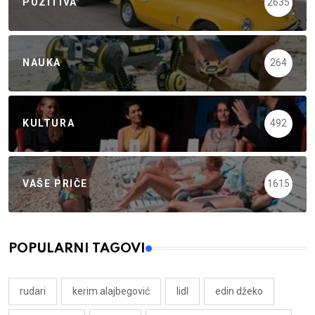
POZITIVA
2635
NAUKA
264
KULTURA
492
VAŠE PRIČE
1615
POPULARNI TAGOVI
rudari
kerim alajbegović
lidl
edin džeko