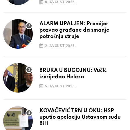
8. AVGUST 2026.
ALARM UPALJEN: Premijer
pozvao građane da smanje
potrošnju struje
2. AVGUST 2026.
BRUKA U BUGOJNU: Vučić
izvrijeđao Heleza
5. AVGUST 2026.
KOVAČEVIĆ TRN U OKU: HSP
uputio apelaciju Ustavnom sudu
BiH