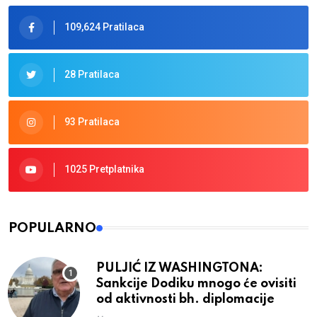
109,624 Pratilaca
28 Pratilaca
93 Pratilaca
1025 Pretplatnika
POPULARNO
PULJIĆ IZ WASHINGTONA:
Sankcije Dodiku mnogo će ovisiti
od aktivnosti bh. diplomacije