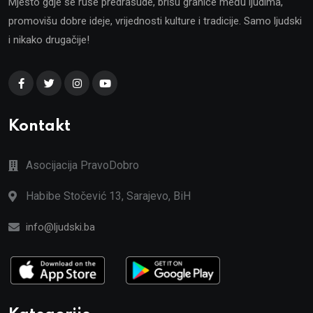
Mjesto gdje se ruše predrasude, brišu granice među ljudima,
promovišu dobre ideje, vrijednosti kulture i tradicije. Samo ljudski
i nikako drugačije!
Kontakt
Asocijacija PravoDobro
Habibe Stočević 13, Sarajevo, BiH
info@ljudski.ba