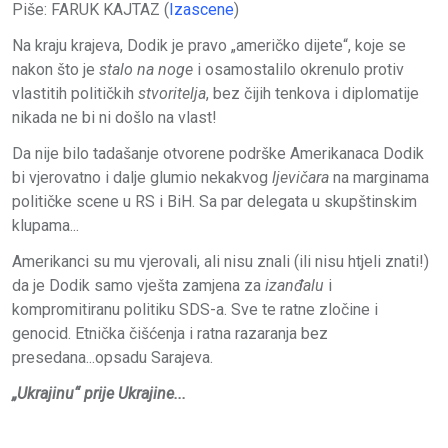
Piše: FARUK KAJTAZ (
Izascene
)
Na kraju krajeva, Dodik je pravo „američko dijete“, koje se
nakon što je
stalo na noge
i osamostalilo okrenulo protiv
vlastitih političkih
stvoritelja
, bez čijih tenkova i diplomatije
nikada ne bi ni došlo na vlast!
Da nije bilo tadašanje otvorene podrške Amerikanaca Dodik
bi vjerovatno i dalje glumio nekakvog
ljevičara
na marginama
političke scene u RS i BiH. Sa par delegata u skupštinskim
klupama...
Amerikanci su mu vjerovali, ali nisu znali (ili nisu htjeli znati!)
da je Dodik samo vješta zamjena za
izanđalu
i
kompromitiranu politiku SDS-a. Sve te ratne zločine i
genocid. Etnička čišćenja i ratna razaranja bez
presedana...opsadu Sarajeva.
„Ukrajinu“ prije Ukrajine...