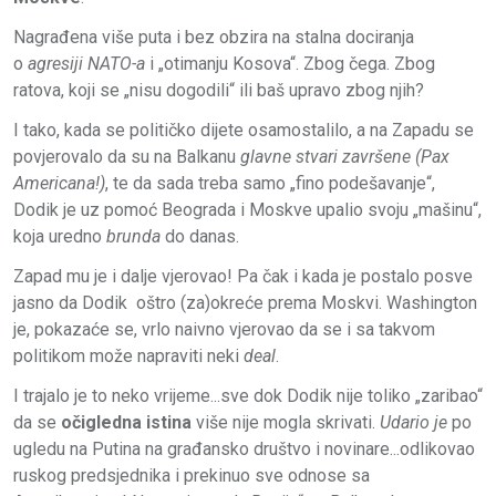
Nagrađena više puta i bez obzira na stalna dociranja
o
agresiji NATO-a
i „otimanju Kosova“. Zbog čega. Zbog
ratova, koji se „nisu dogodili“ ili baš upravo zbog njih?
I tako, kada se političko dijete osamostalilo, a na Zapadu se
povjerovalo da su na Balkanu
glavne stvari završene (Pax
Americana!)
, te da sada treba samo „fino podešavanje“,
Dodik je uz pomoć Beograda i Moskve upalio svoju „mašinu“,
koja uredno
brunda
do danas.
Zapad mu je i dalje vjerovao! Pa čak i kada je postalo posve
jasno da Dodik oštro (za)okreće prema Moskvi. Washington
je, pokazaće se, vrlo naivno vjerovao da se i sa takvom
politikom može napraviti neki
deal
.
I trajalo je to neko vrijeme...sve dok Dodik nije toliko „zaribao“
da se
očigledna istina
više nije mogla skrivati.
Udario je
po
ugledu na Putina na građansko društvo i novinare...odlikovao
ruskog predsjednika i prekinuo sve odnose sa