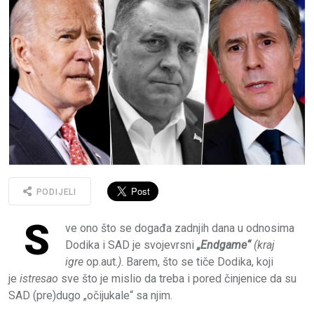
PODIJELI
S
ve ono što se događa zadnjih dana u odnosima
Dodika i SAD je svojevrsni
„Endgame“
(kraj
igre
op.aut.
)
. Barem, što se tiče Dodika, koji
je
istresao
sve što je mislio da treba i pored činjenice da su
SAD (pre)dugo „očijukale“ sa njim.