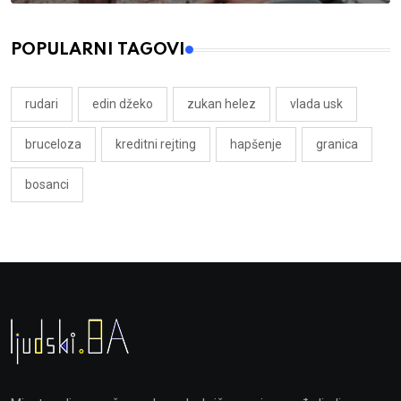
POPULARNI TAGOVI
rudari
edin džeko
zukan helez
vlada usk
bruceloza
kreditni rejting
hapšenje
granica
bosanci