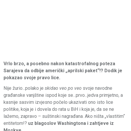
Vrlo brzo, a posebno nakon katastrofalnog poteza
Sarajeva da odbije američki „aprilski paket“!? Dodik je
pokazao svoje pravo lice.
Nije žurio...polako je
skidao veo po veo
svoje navodne
građanske vanjštine ispod koje se...prvo...jedva primjetno, a
kasnije sasvim izvjesno počelo ukazivati ono isto lice
politike, koja je i dovela do rata u BiH i koja je, da se ne
lažemo, zapravo – suštinski nagrađana. Ako ništa „vlastitim“
entitetom!?
uz blagoslov Washingtona i zahtjeve iz
Moskve
.