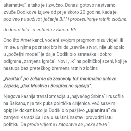
alternativa“, a tako je i zvučao. Danas, gotovo nestvarno,
zvuče Dodikove izjave od prije skoro 20 godina, kada je
pozivao na
suživot, jačanje BiH i procesuiranje ratnih zločina
.
Jednom bilo...u entitetu zvanom RS.
Ono što Amerikanci, vođeni svojom pragmom nisu vidjeli ili
im se, u njima poznatoj brzini da „završe stvari, nije uklapalo
u „poželjni model“ je da je Dodik bio strateška i dobro
odigrana „zamjena igrača“. Novi „lik“ na političkoj sceni, koji je
nastupa bez preteškog bremena ratnih zločina.
„Nacrtan“ po željama da zadovolji tek minimalne uslove
Zapada, „dok Moskva i Beograd ne ojačaju“.
Njegova kasnija transformacija u „najvećeg Srbina“ i rusofila
na Balkanu, nije tek puka politička činjenica, već sasvim
opipljiv dokaz kako je Dodik bio pažljivo
„uplaniran“
da
zamjeni Karadžića i da, u suštini, nastavi provoditi istu
politiku. Da
prođe vrijeme i zaborave se „neke stvari“
.