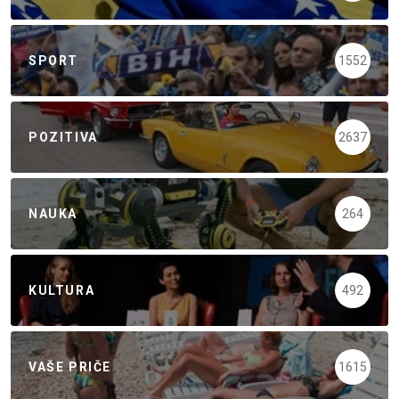
SPORT
1552
POZITIVA
2637
NAUKA
264
KULTURA
492
VAŠE PRIČE
1615