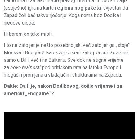
samo ima li za tako nešto pravog interesa ili Dodik i dalje
(uspješno) igra na kartu
regionalnog paketa
, svjestan da
Zapad želi baš takvo rješenje. Koga nema bez Dodika i
njegove uloge.
Ili barem on tako misli...
I to ne zato jer je nešto posebno jak, već zato jer ga „stoje“
Moskva i Beograd! Kao svojevrseni zalog
vječne krize
, ne
samo u BiH, već i na Balkanu. Sve dok ne stigne vrijeme
za
nove realnosti
pod pritiskom rata na istoku Evrope i
mogućih promjena u vladajućim strukturama na Zapadu.
Dakle: Da li je, nakon Dodikovog, došlo vrijeme i za
američki „Endgame“?