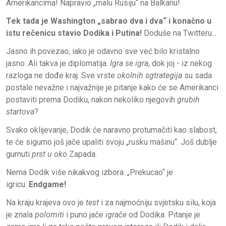
Amerikancima! Napravio „malu Rusiju“ na Balkanu!
Tek tada je Washington „sabrao dva i dva“ i konačno u
istu rečenicu stavio Dodika i Putina!
Doduše na Twitteru...
Jasno ih povezao, iako je odavno sve već bilo kristalno
jasno. Ali takva je diplomatija.
Igra se igra
, dok joj - iz nekog
razloga ne dođe kraj. Sve vrste
okolnih sgtrategija
su sada
postale nevažne i najvažnije je pitanje kako će se Amerikanci
postaviti prema Dodiku, nakon nekoliko njegovih
grubih
startova
?
Svako oklijevanje, Dodik će naravno protumačiti kao slabost,
te će sigurno još jače upaliti svoju „rusku mašinu“. Još dublje
gurnuti
prst u oko
Zapada.
Nema Dodik više nikakvog izbora. „Prekucao“ je
igricu.
Endgame!
Na kraju krajeva ovo je
test
i za najmoćniju svjetsku silu, koja
je znala
polomiti
i puno jače
igrače
od Dodika. Pitanje je