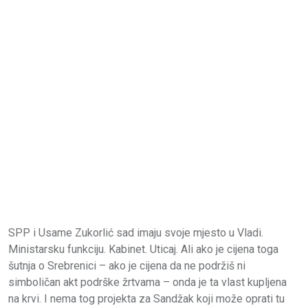
SPP i Usame Zukorlić sad imaju svoje mjesto u Vladi.
Ministarsku funkciju. Kabinet. Uticaj. Ali ako je cijena toga
šutnja o Srebrenici – ako je cijena da ne podržiš ni
simboličan akt podrške žrtvama – onda je ta vlast kupljena
na krvi. I nema tog projekta za Sandžak koji može oprati tu