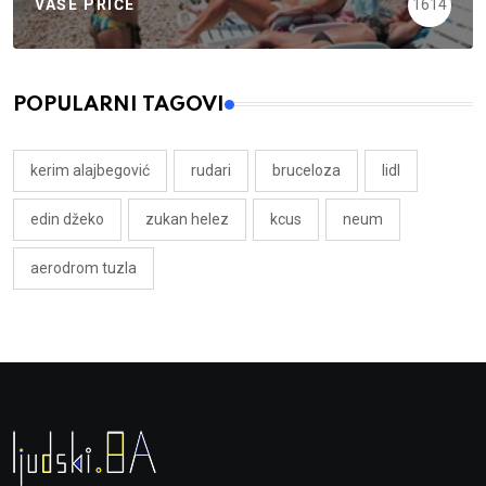
VAŠE PRIČE
1614
POPULARNI TAGOVI
kerim alajbegović
rudari
bruceloza
lidl
edin džeko
zukan helez
kcus
neum
aerodrom tuzla