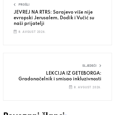
PROŠLI
JEVREJ NA RTRS: Sarajevo više nije
evropski Jerusalem, Dodik i Vučić su
naši prijatelji
8. AVGUST 2026.
SLJEDEĆI
LEKCIJA IZ GETEBORGA:
Gradonačelnik i smisao inkluzivnosti
8. AVGUST 2026.