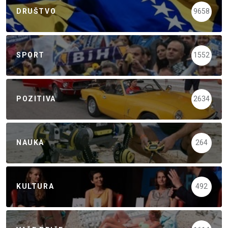
DRUŠTVO
9658
SPORT
1552
POZITIVA
2634
NAUKA
264
KULTURA
492