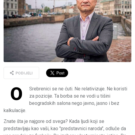
PODIJELI
O
Srebrenici se ne ćuti. Ne relativizuje. Ne koristi
za pozicije. Ta borba se ne vodi u tišini
beogradskih salona nego javno, jasno i bez
kalkulacije.
Znate šta je najgore od svega? Kada ljudi koji se
predstavljaju kao vaši, kao "predstavnici naroda", odluče da