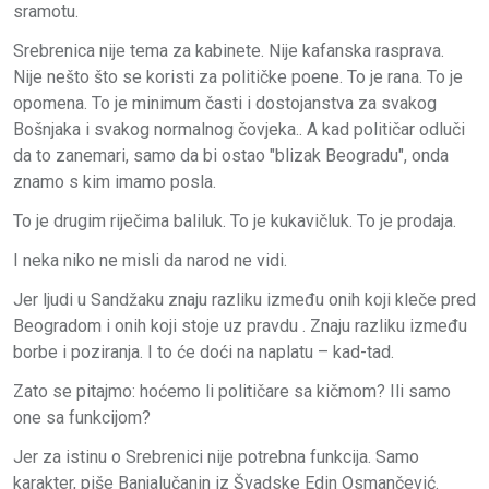
sramotu.
Srebrenica nije tema za kabinete. Nije kafanska rasprava.
Nije nešto što se koristi za političke poene. To je rana. To je
opomena. To je minimum časti i dostojanstva za svakog
Bošnjaka i svakog normalnog čovjeka.. A kad političar odluči
da to zanemari, samo da bi ostao "blizak Beogradu", onda
znamo s kim imamo posla.
To je drugim riječima baliluk. To je kukavičluk. To je prodaja.
I neka niko ne misli da narod ne vidi.
Jer ljudi u Sandžaku znaju razliku između onih koji kleče pred
Beogradom i onih koji stoje uz pravdu . Znaju razliku između
borbe i poziranja. I to će doći na naplatu – kad-tad.
Zato se pitajmo: hoćemo li političare sa kičmom? Ili samo
one sa funkcijom?
Jer za istinu o Srebrenici nije potrebna funkcija. Samo
karakter, piše Banjalučanin iz Švadske Edin Osmančević.