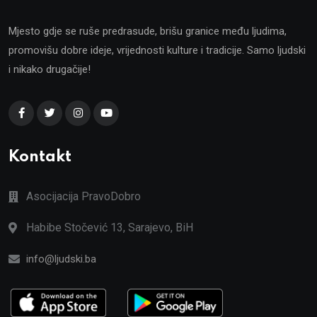
Mjesto gdje se ruše predrasude, brišu granice među ljudima,
promovišu dobre ideje, vrijednosti kulture i tradicije. Samo ljudski
i nikako drugačije!
Kontakt
Asocijacija PravoDobro
Habibe Stočević 13, Sarajevo, BiH
info@ljudski.ba