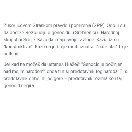
Zukorlićevom Strankom pravde i pomirenja (SPP). Odbili su
da podrže Rezoluciju o genocidu u Srebrenici u Narodnoj
skupštini Srbije. Kažu da imaju svoje razloge. Kažu da su
"konstruktivni". Kažu da je bolje raditi iznutra. Znate šta? To je
bullshit.
Jer kad ne možeš da ustaneš i kažeš: "Genocid je počinjen
nad mojim narodom", onda ti nisi predstavnik tog naroda. Ti si
predstavnik sebe. Ili još gore – predstavnik režima koji taj
genocid negira.