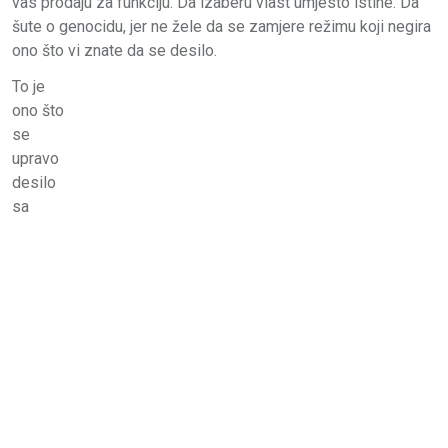
vas prodaju za funkciju. Da izaberu vlast umjesto istine. Da
šute o genocidu, jer ne žele da se zamjere režimu koji negira
ono što vi znate da se desilo.
To je
ono što
se
upravo
desilo
sa