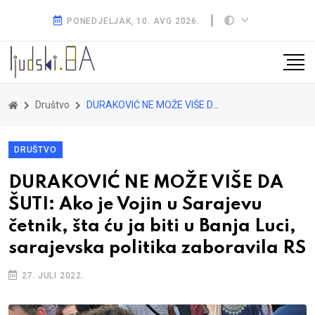
PONEDJELJAK, 10. AVG 2026.
Društvo
DURAKOVIĆ NE MOŽE VIŠE DA ŠUTI: Ako je Vojin u Sarajevu četnik, šta ću ja biti u Banja Luci, sarajevska politika zaboravila RS
DRUŠTVO
DURAKOVIĆ NE MOŽE VIŠE DA
ŠUTI: Ako je Vojin u Sarajevu
četnik, šta ću ja biti u Banja Luci,
sarajevska politika zaboravila RS
27. JULI 2022.