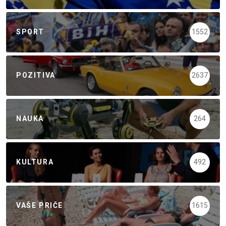
SPORT
1552
POZITIVA
2637
NAUKA
264
KULTURA
492
VAŠE PRIČE
1615