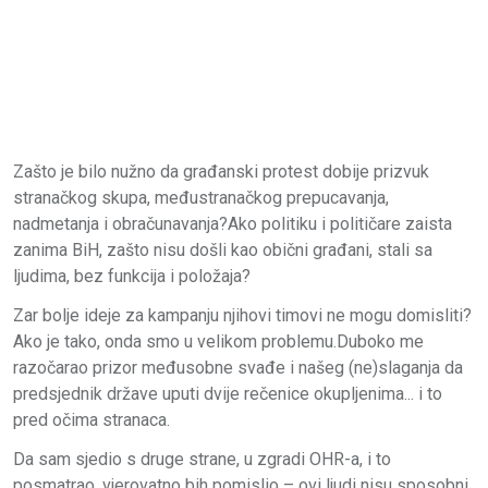
Zašto je bilo nužno da građanski protest dobije prizvuk
stranačkog skupa, međustranačkog prepucavanja,
nadmetanja i obračunavanja?Ako politiku i političare zaista
zanima BiH, zašto nisu došli kao obični građani, stali sa
ljudima, bez funkcija i položaja?
Zar bolje ideje za kampanju njihovi timovi ne mogu domisliti?
Ako je tako, onda smo u velikom problemu.Duboko me
razočarao prizor međusobne svađe i našeg (ne)slaganja da
predsjednik države uputi dvije rečenice okupljenima... i to
pred očima stranaca.
Da sam sjedio s druge strane, u zgradi OHR-a, i to
posmatrao, vjerovatno bih pomislio – ovi ljudi nisu sposobni