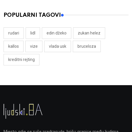
POPULARNI TAGOVI
rudari
lidl
edin džeko
zukan helez
kallos
vize
vlada usk
bruceloza
kreditni rejting
Mjesto gdje se ruše predrasude, brišu granice među ljudima,