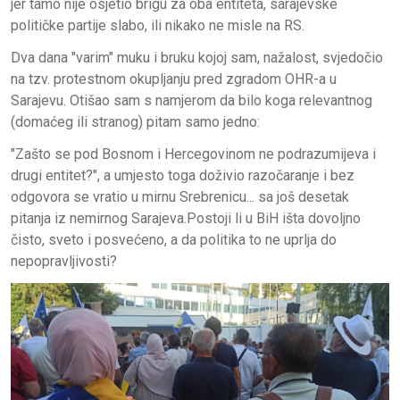
jer tamo nije osjetio brigu za oba entiteta, sarajevske
političke partije slabo, ili nikako ne misle na RS.
Dva dana "varim" muku i bruku kojoj sam, nažalost, svjedočio
na tzv. protestnom okupljanju pred zgradom OHR-a u
Sarajevu. Otišao sam s namjerom da bilo koga relevantnog
(domaćeg ili stranog) pitam samo jedno:
"Zašto se pod Bosnom i Hercegovinom ne podrazumijeva i
drugi entitet?", a umjesto toga doživio razočaranje i bez
odgovora se vratio u mirnu Srebrenicu... sa još desetak
pitanja iz nemirnog Sarajeva.Postoji li u BiH išta dovoljno
čisto, sveto i posvećeno, a da politika to ne uprlja do
nepopravljivosti?