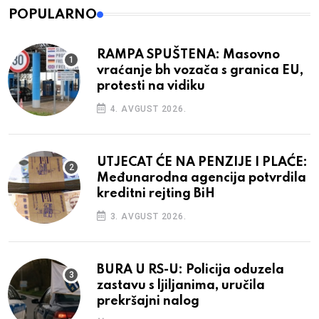
POPULARNO
RAMPA SPUŠTENA: Masovno
vraćanje bh vozača s granica EU,
protesti na vidiku
4. AVGUST 2026.
UTJECAT ĆE NA PENZIJE I PLAĆE:
Međunarodna agencija potvrdila
kreditni rejting BiH
3. AVGUST 2026.
BURA U RS-U: Policija oduzela
zastavu s ljiljanima, uručila
prekršajni nalog