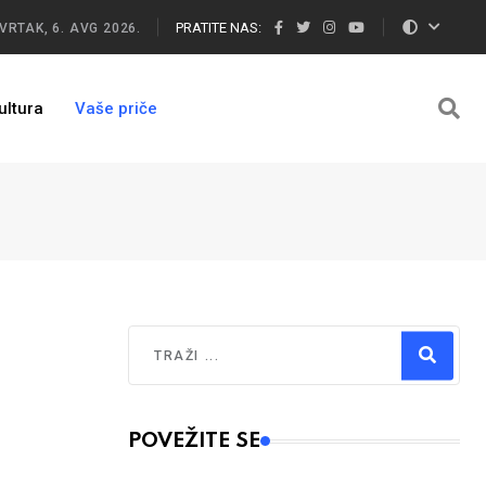
PRATITE NAS:
VRTAK, 6. AVG 2026.
ultura
Vaše priče
Traži
Type 2 or more characters for results.
POVEŽITE SE