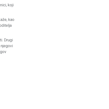
ci, koji
kaže, kao
oditelja
ti. Drugi
 njegovi
egov