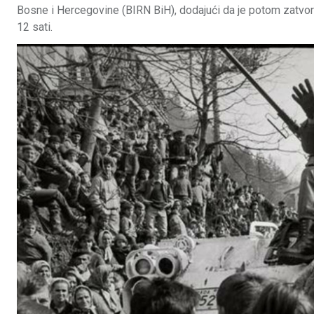
Bosne i Hercegovine (BIRN BiH), dodajući da je potom zatvore
12 sati.