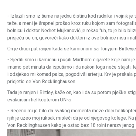
- Izlazili smo iz šume na jednu čistinu kod rudnika i vojnik je 
teže, a meni je šrapnel prošao kroz ruku kojom sam fotografi
bolnicu i doktor Nedret Mujkanović je rekao "uh, to je bilo bliz
prisjeća se on, govoreći kako doktori iz ove bolnice nisu imal
On je drugi put ranjen kada se kamionom sa Tonyjem Birtley
- Sjedili smo u kamionu i pušili Marlboro cigarete koje nam j
imamo pet minuta da ispušimo i da nakon toga neće stajati, te
i odsjekao mi komad palca, pogodivši arteriju. Krv je prskala 
prisjetio se Von Recklinghausen.
Tada je ranjen i Birtley, kaže on, kao i da su potom pješke st
evakuisani helikopterom UN-a.
- Rečeno mi je bilo da svakog momenta može doći helikopter p
njih je uzeo moj ruksak misleći da je od njegovog kolege. Na 
Von Recklinghausen kako je ostao bez 18 rolni nerazvijenog