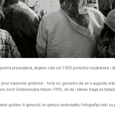
, prema presudama, ubijeno više od 7.000 pretežno muškaraca i dj
prve masovne grobnice - tvrdi on, govoreći da se u augustu vrat
ni život Srebreničana tokom 1993., ali da i danas traga za tadašn
ratne godine ili genocid, te uprkos nedostatku fotografija neki su 