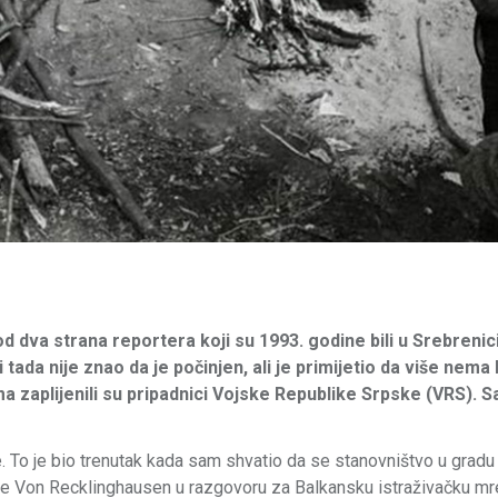
od dva strana reportera koji su 1993. godine bili u Srebrenic
ada nije znao da je počinjen, ali je primijetio da više nema l
a zaplijenili su pripadnici Vojske Republike Srpske (VRS). 
e. To je bio trenutak kada sam shvatio da se stanovništvo u grad
 - kaže Von Recklinghausen u razgovoru za Balkansku istraživačku m