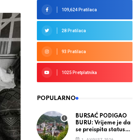
109,624 Pratilaca
28 Pratilaca
93 Pratilaca
1025 Pretplatnika
POPULARNO
BURSAĆ PODIGAO
BURU: Vrijeme je da
se preispita status
Srebrenice u RS
1. AVGUST 2026.