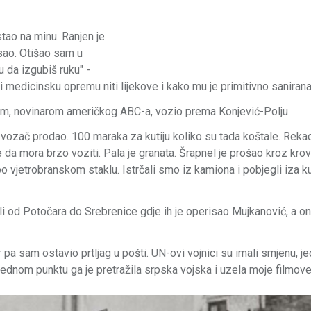
stao na minu. Ranjen je
sao. Otišao sam u
u da izgubiš ruku" -
i medicinsku opremu niti lijekove i kako mu je primitivno sanirana
jem, novinarom američkog ABC-a, vozio prema Konjević-Polju.
e vozač prodao. 100 maraka za kutiju koliko su tada koštale. Rekao
 da mora brzo voziti. Pala je granata. Šrapnel je prošao kroz kro
po vjetrobranskom staklu. Istrčali smo iz kamiona i pobjegli iza k
igli od Potočara do Srebrenice gdje ih je operisao Mujkanović, a o
a sam ostavio prtljag u pošti. UN-ovi vojnici su imali smjenu, j
jednom punktu ga je pretražila srpska vojska i uzela moje filmove