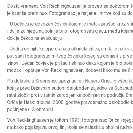
Dosta vremena Von Recklinghausen je proveo sa doktorom Ner
je kasnije preminuo. Fotografisao je ranjene i mrtve koji su d
- U bolnicu je dovezen čovjek kojem je metak prošao kroz vili
i da je za njega najbolnije bilo fotografisati djecu, među koji
dok je čekao na evakuaciju.
- Jedna od njih, kojoj je granata otkinula vilicu, umrla je na kr
put sam fotografisao mrtvog čovjeka kojeg su donijeli s prve li
sinovi. Jedan čovjek je prišao i skinuo deku kojom je bio pokr
mozak - opisuje Von Recklinghausen, dodavši kako mu se činil
Po dolasku u Srebrenicu upoznao je i Nasera Orića, bivšeg k
koji je pred Državnim sudom oslobođen zajedno sa Sabahu
ratni zločin protiv ratnih zarobljenika počinjen na području Br
Orića je Haški tribunal 2008. godine pravosnažno oslobodio k
počinjene u Srebrenici.
Von Recklinghausen je tokom 1993. fotografisao Orića i njeg
na, kako pojašnjava, prvoj liniji koja se nalazila u okolini rudni