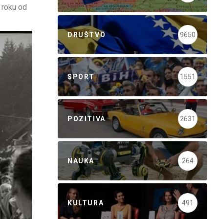
 roku od
DRUŠTVO
9650
SPORT
1551
POZITIVA
2631
NAUKA
264
KULTURA
491