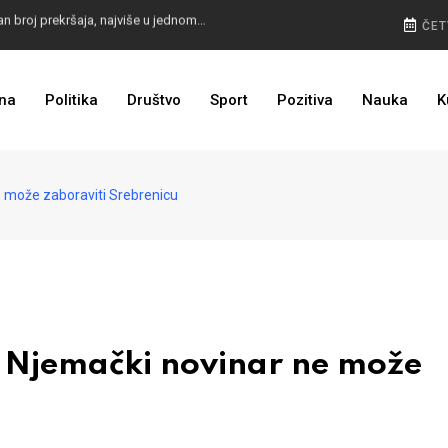
KO JE KOGA ISTJERAO IZ BUGOJNA: Vučić demantirao Budimira, zašto šuti MUP SBK?
ČET
VELIKE PROMJENE: Otkriven izgled glasačkih listića za Predsjedništvo BiH i predsjednika RS
na
Politika
Društvo
Sport
Pozitiva
Nauka
K
 može zaboraviti Srebrenicu
 Njemački novinar ne može