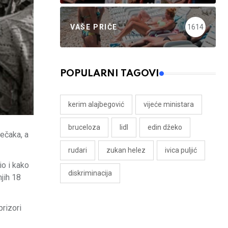
VAŠE PRIČE
1614
POPULARNI TAGOVI
kerim alajbegović
vijeće ministara
bruceloza
lidl
edin džeko
ečaka, a
rudari
zukan helez
ivica puljić
io i kako
diskriminacija
jih 18
prizori