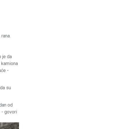
 rana.
 je da
v kamiona
uće -
nda su
edan od
 - govori