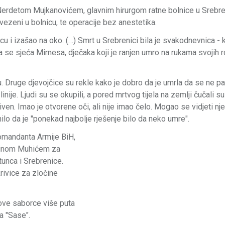
detom Mujkanovićem, glavnim hirurgom ratne bolnice u Srebreni
ovezeni u bolnicu, te operacije bez anestetika.
cu i izašao na oko. (…) Smrt u Srebrenici bila je svakodnevnica - 
ma se sjeća Mirnesa, dječaka koji je ranjen umro na rukama svojih r
aju. Druge djevojčice su rekle kako je dobro da je umrla da se ne pa
nije. Ljudi su se okupili, a pored mrtvog tijela na zemlji čučali su
iven. Imao je otvorene oči, ali nije imao čelo. Mogao se vidjeti nj
o da je "ponekad najbolje rješenje bilo da neko umre".
omandanta Armije BiH,
dinom Muhićem za
atunca i Srebrenice.
rivice za zločine
ove saborce više puta
ka "Sase".