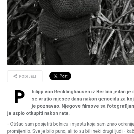
PODIJELI
P
hilipp von Recklinghausen iz Berlina jedan je 
se vratio mjesec dana nakon genocida za koji t
je poznavao. Njegove filmove sa fotografijam
je uspio otkupiti nakon rata.
- Otišao sam posjetiti bolnicu i mjesta koja sam znao odranij
promijenilo. Sve je bilo puno, ali to su bili neki drugi ljudi