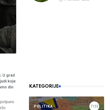
i. U grad
judi koje
KATEGORIJE
Samo dio
u potpuno
POLITIKA
7133
režu