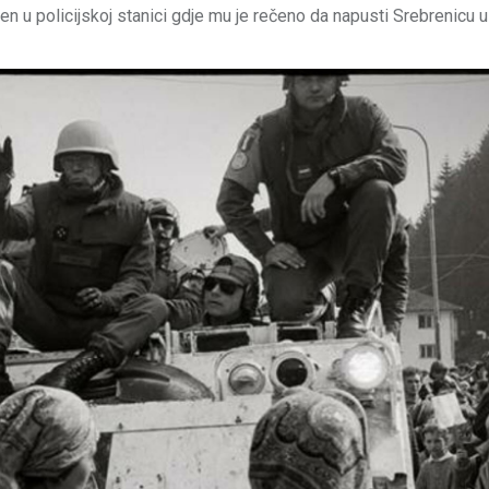
n u policijskoj stanici gdje mu je rečeno da napusti Srebrenicu u