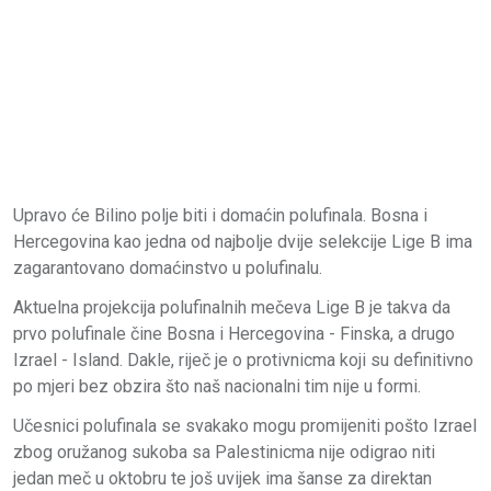
Upravo će Bilino polje biti i domaćin polufinala. Bosna i
Hercegovina kao jedna od najbolje dvije selekcije Lige B ima
zagarantovano domaćinstvo u polufinalu.
Aktuelna projekcija polufinalnih mečeva Lige B je takva da
prvo polufinale čine Bosna i Hercegovina - Finska, a drugo
Izrael - Island. Dakle, riječ je o protivnicma koji su definitivno
po mjeri bez obzira što naš nacionalni tim nije u formi.
Učesnici polufinala se svakako mogu promijeniti pošto Izrael
zbog oružanog sukoba sa Palestinicma nije odigrao niti
jedan meč u oktobru te još uvijek ima šanse za direktan