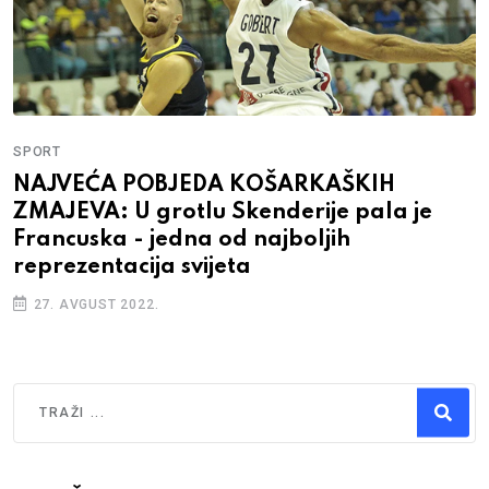
SPORT
NAJVEĆA POBJEDA KOŠARKAŠKIH
ZMAJEVA: U grotlu Skenderije pala je
Francuska - jedna od najboljih
reprezentacija svijeta
27. AVGUST 2022.
Traži
Type 2 or more characters for results.