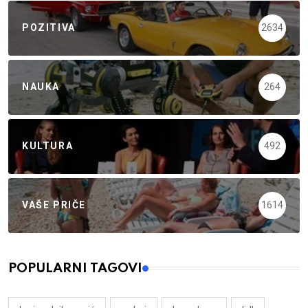
POZITIVA
2634
NAUKA
264
KULTURA
492
VAŠE PRIČE
1614
POPULARNI TAGOVI