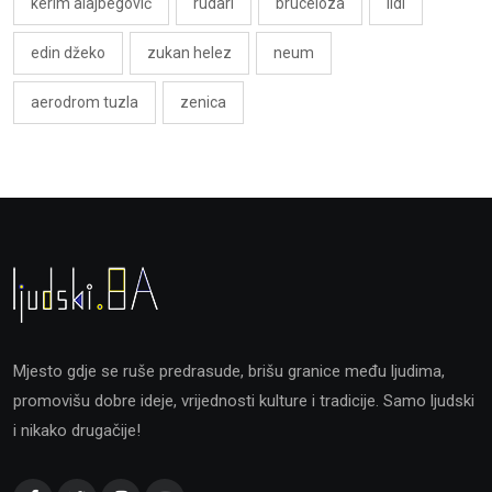
kerim alajbegović
rudari
bruceloza
lidl
edin džeko
zukan helez
neum
aerodrom tuzla
zenica
Mjesto gdje se ruše predrasude, brišu granice među ljudima,
promovišu dobre ideje, vrijednosti kulture i tradicije. Samo ljudski
i nikako drugačije!