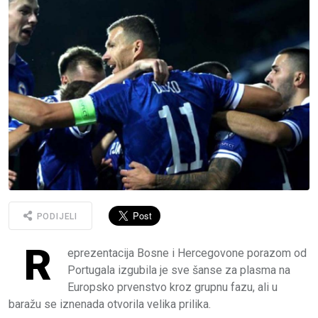
PODIJELI
R
eprezentacija Bosne i Hercegovone porazom od
Portugala izgubila je sve šanse za plasma na
Europsko prvenstvo kroz grupnu fazu, ali u
baražu se iznenada otvorila velika prilika.