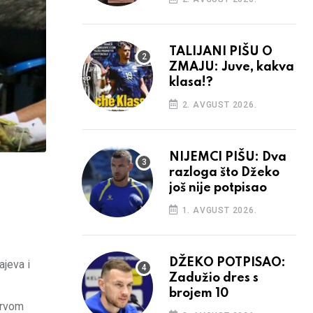
TALIJANI PIŠU O
ZMAJU: Juve, kakva
klasa!?
2. AVGUST 2026.
NIJEMCI PIŠU: Dva
razloga što Džeko
još nije potpisao
1. AVGUST 2026.
DŽEKO POTPISAO:
ajeva i
Zadužio dres s
brojem 10
 prvom