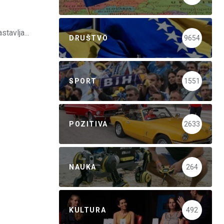
tavlja...
DRUŠTVO
9654
SPORT
1551
POZITIVA
2633
NAUKA
264
KULTURA
492