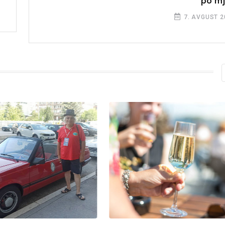
po mj
7. AVGUST 2