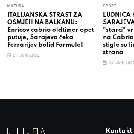
KULTURA
SPORT
ITALIJANSKA STRAST ZA
LUDNICA 
OSMJEH NA BALKANU:
SARAJEVA
Enricov cabrio oldtimer opet
"starci" v
putuje, Sarajevo čeka
na Cabrio
Ferrarijev bolid Formule1
stigle su l
strana
21. JUNI 2022.
24. JUNI 2022
Kontakt