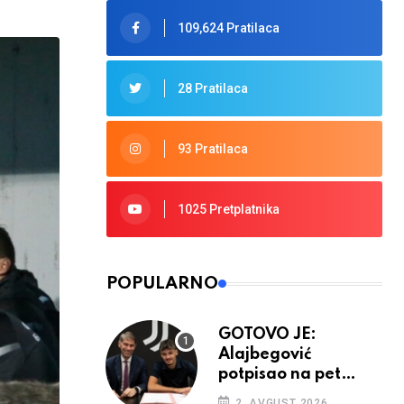
109,624 Pratilaca
28 Pratilaca
93 Pratilaca
1025 Pretplatnika
POPULARNO
GOTOVO JE:
Alajbegović
potpisao na pet
godina
2. AVGUST 2026.