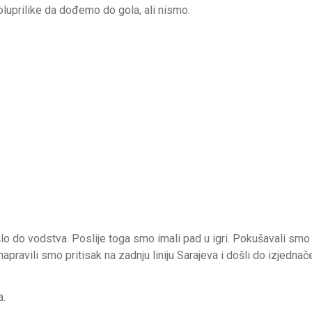
oluprilike da dođemo do gola, ali nismo.
o do vodstva. Poslije toga smo imali pad u igri. Pokušavali smo
apravili smo pritisak na zadnju liniju Sarajeva i došli do izjednače
a.