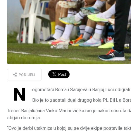
PODIJELI
N
ogometaši Borca i Sarajeva u Banjoj Luci odigrali
Bio je to zaostali duel drugog kola PL BiH, a Bora
Trener Banjalučana Vinko Marinović kazao je nakon susreta da 
stigao do remija.
“Ovo je derbi utakmica u kojoj su se dvije ekipe postavile tak