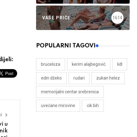
VAŠE PRIČE
1614
POPULARNI TAGOVI
ijeli:
bruceloza
kerim alajbegović
lidl
edin džeko
rudari
zukan helez
memorijalni centar srebrenica
uvećane mirovine
cik bih
I
i u
nik