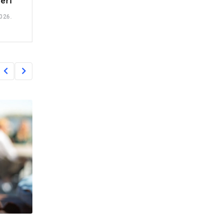
eri
026.