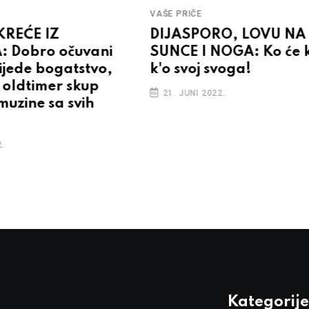
VAŠE PRIČE
KREĆE IZ
DIJASPORO, LOVU NA
: Dobro očuvani
SUNCE I NOGA: Ko će 
rijede bogatstvo,
k'o svoj svoga!
 oldtimer skup
21. JUNI 2022.
imuzine sa svih
.
Kategorije