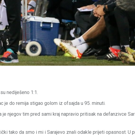
 su nediješeno 1:1.
c je do remija stigao golom iz ofsajda u 95. minuti.
je njegov tim pred sami kraj napravio pritisak na defanzivce Sar
tički tako da smo i mi i Sarajevo znali odakle prijeti opasnost. U