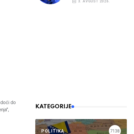
3. AVGUST 2026.
 doći do
KATEGORIJE
nja",
POLITIKA
7138