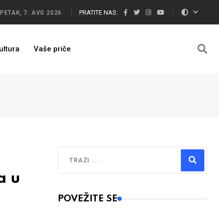
PRATITE NAS:
PETAK, 7. AVG 2026.
ultura
Vaše priče
Traži
a u
Type 2 or more characters for results.
POVEŽITE SE