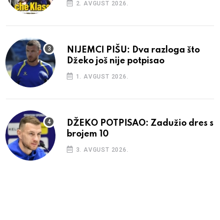
2. AVGUST 2026.
NIJEMCI PIŠU: Dva razloga što
Džeko još nije potpisao
1. AVGUST 2026.
DŽEKO POTPISAO: Zadužio dres s
brojem 10
3. AVGUST 2026.