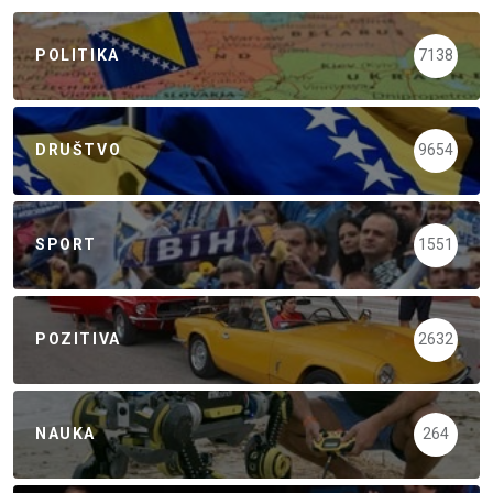
POLITIKA
7138
DRUŠTVO
9654
SPORT
1551
POZITIVA
2632
NAUKA
264