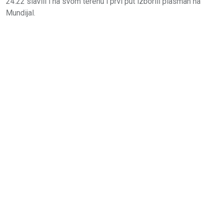
24:22 slavili i na svom terenu i prvi put izborili plasman na
Mundijal.