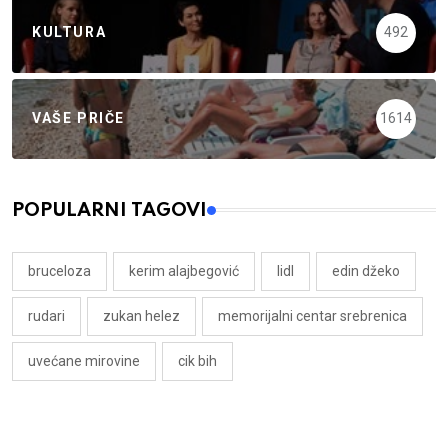
KULTURA
492
VAŠE PRIČE
1614
POPULARNI TAGOVI
bruceloza
kerim alajbegović
lidl
edin džeko
rudari
zukan helez
memorijalni centar srebrenica
uvećane mirovine
cik bih