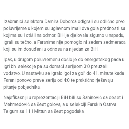
Izabranici selektora Damira Doborca odigrali su odlično prvo
poluvrijeme u kojem su uglavnom imali dva gola prednosti sa
kojima su i otišli na odmor. BiH je djelovala sigurno u napadu,
igrali su tečno, a Faranima nije pomoglo ni sedam sedmeraca
koji su im dosuđeni u odnosu na nijedan za BiH.
Ipak, u drugom poluvremenu došlo je do energetskog pada u
igri bh. selekcije pa su domaći serijeom 3:0 preuzeli
vodstvo. U nastavku se igralo 'gol za gol' do 41. minute kada
Farani ponovo prave seriju od 4:0 te praktično rješavaju
pitanje pobjednika.
Najefikasniji u reprezentaciji BiH bili su Šahinović sa deset i
Mehmedović sa šest golova, a u selekciji Farskih Ostrva
Teigum sa 11 i Mittun sa šest pogodaka.