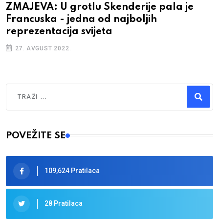
ZMAJEVA: U grotlu Skenderije pala je
Francuska - jedna od najboljih
reprezentacija svijeta
27. AVGUST 2022.
Traži
Type 2 or more characters for results.
POVEŽITE SE
109,624 Pratilaca
28 Pratilaca