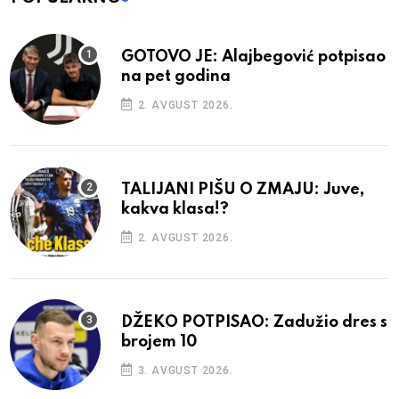
GOTOVO JE: Alajbegović potpisao
na pet godina
2. AVGUST 2026.
TALIJANI PIŠU O ZMAJU: Juve,
kakva klasa!?
2. AVGUST 2026.
DŽEKO POTPISAO: Zadužio dres s
brojem 10
3. AVGUST 2026.