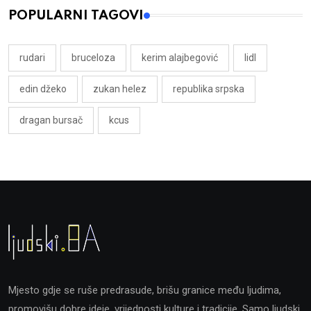
POPULARNI TAGOVI
rudari
bruceloza
kerim alajbegović
lidl
edin džeko
zukan helez
republika srpska
dragan bursač
kcus
Mjesto gdje se ruše predrasude, brišu granice među ljudima,
promovišu dobre ideje, vrijednosti kulture i tradicije. Samo ljudski