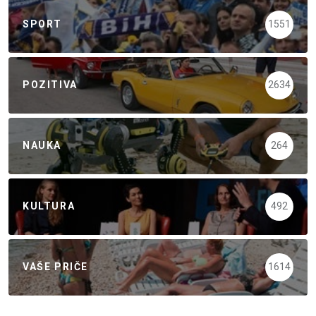
SPORT
1551
POZITIVA
2634
NAUKA
264
KULTURA
492
VAŠE PRIČE
1614