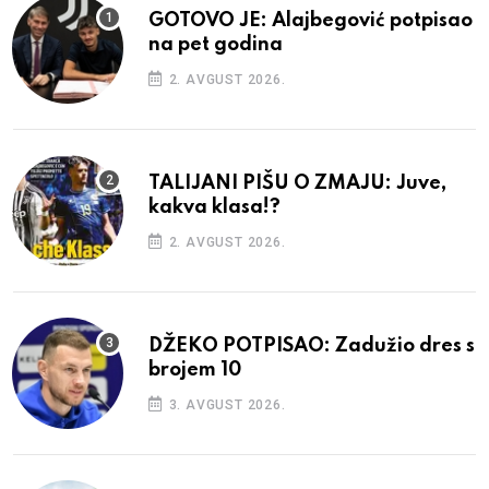
GOTOVO JE: Alajbegović potpisao
na pet godina
2. AVGUST 2026.
TALIJANI PIŠU O ZMAJU: Juve,
kakva klasa!?
2. AVGUST 2026.
DŽEKO POTPISAO: Zadužio dres s
brojem 10
3. AVGUST 2026.