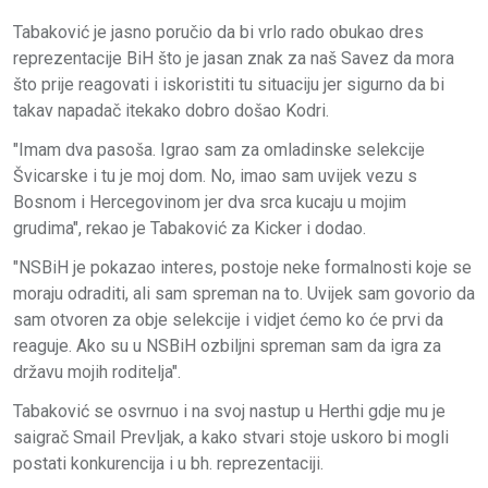
Tabaković je jasno poručio da bi vrlo rado obukao dres
reprezentacije BiH što je jasan znak za naš Savez da mora
što prije reagovati i iskoristiti tu situaciju jer sigurno da bi
takav napadač itekako dobro došao Kodri.
"Imam dva pasoša. Igrao sam za omladinske selekcije
Švicarske i tu je moj dom. No, imao sam uvijek vezu s
Bosnom i Hercegovinom jer dva srca kucaju u mojim
grudima", rekao je Tabaković za Kicker i dodao.
"NSBiH je pokazao interes, postoje neke formalnosti koje se
moraju odraditi, ali sam spreman na to. Uvijek sam govorio da
sam otvoren za obje selekcije i vidjet ćemo ko će prvi da
reaguje. Ako su u NSBiH ozbiljni spreman sam da igra za
državu mojih roditelja".
Tabaković se osvrnuo i na svoj nastup u Herthi gdje mu je
saigrač Smail Prevljak, a kako stvari stoje uskoro bi mogli
postati konkurencija i u bh. reprezentaciji.