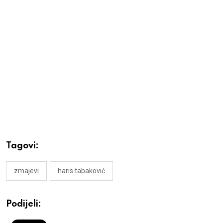
Tagovi:
zmajevi
haris tabaković
Podijeli: