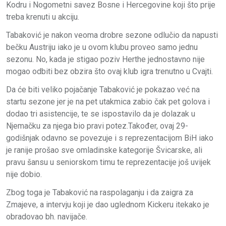
Kodru i Nogometni savez Bosne i Hercegovine koji što prije
treba krenuti u akciju.
Tabaković je nakon veoma drobre sezone odlučio da napusti
bečku Austriju iako je u ovom klubu proveo samo jednu
sezonu. No, kada je stigao poziv Herthe jednostavno nije
mogao odbiti bez obzira što ovaj klub igra trenutno u Cvajti.
Da će biti veliko pojačanje Tabaković je pokazao već na
startu sezone jer je na pet utakmica zabio čak pet golova i
dodao tri asistencije, te se ispostavilo da je dolazak u
Njemačku za njega bio pravi potez.Također, ovaj 29-
godišnjak odavno se povezuje i s reprezentacijom BiH iako
je ranije prošao sve omladinske kategorije Švicarske, ali
pravu šansu u seniorskom timu te reprezentacije još uvijek
nije dobio.
Zbog toga je Tabaković na raspolaganju i da zaigra za
Zmajeve, a intervju koji je dao uglednom Kickeru itekako je
obradovao bh. navijače.