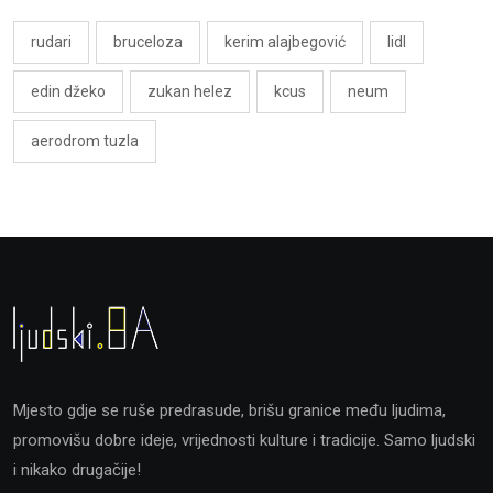
rudari
bruceloza
kerim alajbegović
lidl
edin džeko
zukan helez
kcus
neum
aerodrom tuzla
Mjesto gdje se ruše predrasude, brišu granice među ljudima,
promovišu dobre ideje, vrijednosti kulture i tradicije. Samo ljudski
i nikako drugačije!