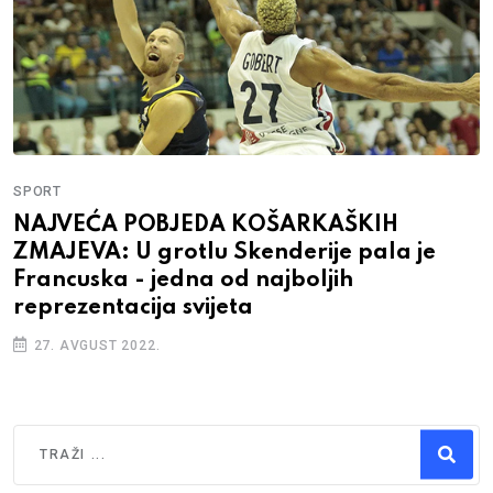
SPORT
NAJVEĆA POBJEDA KOŠARKAŠKIH
ZMAJEVA: U grotlu Skenderije pala je
Francuska - jedna od najboljih
reprezentacija svijeta
27. AVGUST 2022.
Traži
Type 2 or more characters for results.