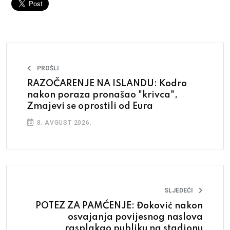
PROŠLI
RAZOČARENJE NA ISLANDU: Kodro
nakon poraza pronašao "krivca",
Zmajevi se oprostili od Eura
8. AVGUST 2026.
SLJEDEĆI
POTEZ ZA PAMĆENJE: Đoković nakon
osvajanja povijesnog naslova
rasplakao publiku na stadionu