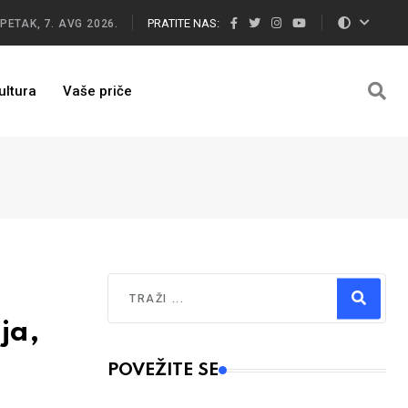
PRATITE NAS:
PETAK, 7. AVG 2026.
ultura
Vaše priče
Traži
ja,
Type 2 or more characters for results.
POVEŽITE SE