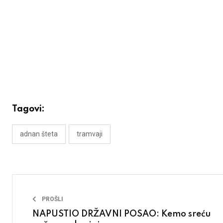
Tagovi:
adnan šteta
tramvaji
PROŠLI
NAPUSTIO DRŽAVNI POSAO: Kemo sreću