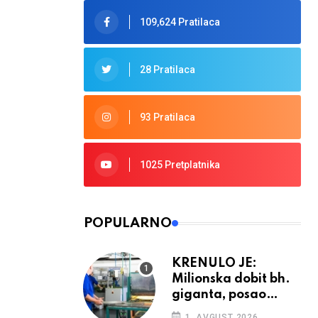
109,624 Pratilaca
28 Pratilaca
93 Pratilaca
1025 Pretplatnika
POPULARNO
KRENULO JE:
Milionska dobit bh.
giganta, posao
ponovno cvjeta
1. AVGUST 2026.