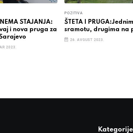
POZITIVA
 NEMA STAJANJA:
ŠTETA I PRUGA:Jedni
vaj i nova pruga za
sramotu, drugima na 
Sarajevo
26. AVGUST 2023.
AR 2023.
Kategorije