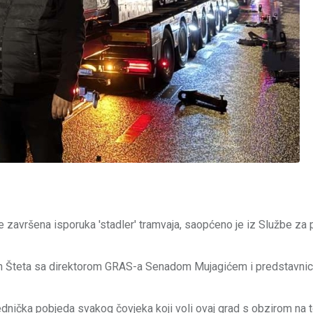
je završena isporuka 'stadler' tramvaja, saopćeno je iz Službe za 
nan Šteta sa direktorom GRAS-a Senadom Mujagićem i predstavni
dnička pobjeda svakog čovjeka koji voli ovaj grad s obzirom na t