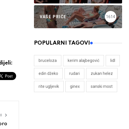
VAŠE PRIČE
1614
POPULARNI TAGOVI
bruceloza
kerim alajbegović
lidl
ijeli:
edin džeko
rudari
zukan helez
rite ugljevik
ginex
sanski most
I
oro