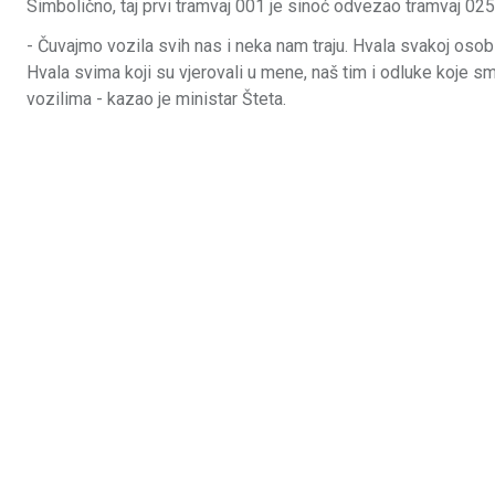
Simbolično, taj prvi tramvaj 001 je sinoć odvezao tramvaj 025
- Čuvajmo vozila svih nas i neka nam traju. Hvala svakoj osob
Hvala svima koji su vjerovali u mene, naš tim i odluke koje 
vozilima - kazao je ministar Šteta.