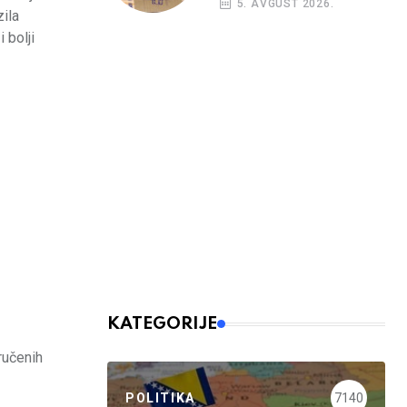
5. AVGUST 2026.
opet rasti
zila
 bolji
KATEGORIJE
ručenih
POLITIKA
7140