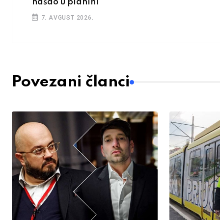
našao u planini
7. AVGUST 2026.
Povezani članci