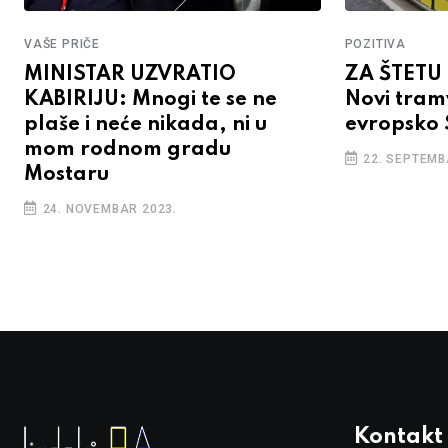
VAŠE PRIČE
POZITIVA
MINISTAR UZVRATIO
ZA ŠTETU
KABIRIJU: Mnogi te se ne
Novi tram
plaše i neće nikada, ni u
evropsko 
mom rodnom gradu
22. SEPTEMB
Mostaru
24. NOVEMBAR 2023.
Kontakt