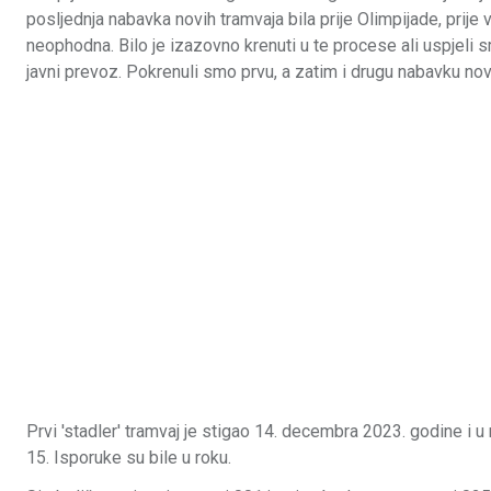
posljednja nabavka novih tramvaja bila prije Olimpijade, prije
neophodna. Bilo je izazovno krenuti u te procese ali uspjeli smo
javni prevoz. Pokrenuli smo prvu, a zatim i drugu nabavku novih
Prvi 'stadler' tramvaj je stigao 14. decembra 2023. godine i 
15. Isporuke su bile u roku.