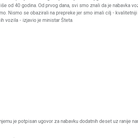
 više od 40 godina. Od prvog dana, svi smo znali da je nabavka vo
. Nismo se obazirali na prepreke jer smo imali cilj - kvalitetniji i
 vozila - izjavio je ministar Šteta.
u njemu je potpisan ugovor za nabavku dodatnih deset uz ranije na