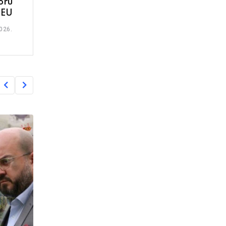
oru
EU
026.