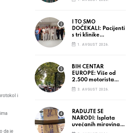
I TO SMO
DOČEKALI: Pacijenti
s tri klinike
preseljeni u nove
1. AVGUST 2026.
prostore
BIH CENTAR
EUROPE: Više od
2.500 motorista
defiliralo gradom
3. AVGUST 2026.
protokol i
RADUJTE SE
cima
NARODI: Isplata
uvećanih mirovina
o da je
krenula, mogle bi