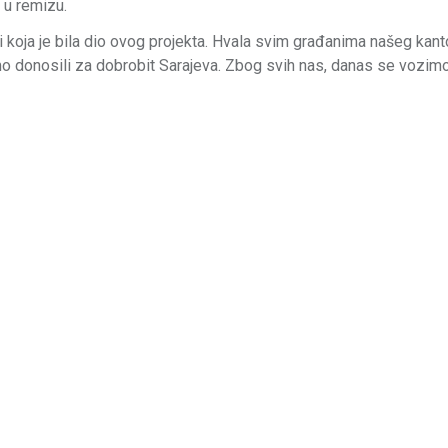
 u remizu.
i koja je bila dio ovog projekta. Hvala svim građanima našeg kant
smo donosili za dobrobit Sarajeva. Zbog svih nas, danas se vozim