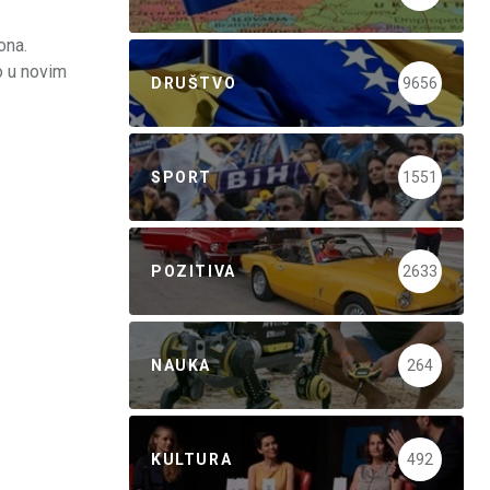
ona.
o u novim
DRUŠTVO
9656
SPORT
1551
POZITIVA
2633
NAUKA
264
KULTURA
492