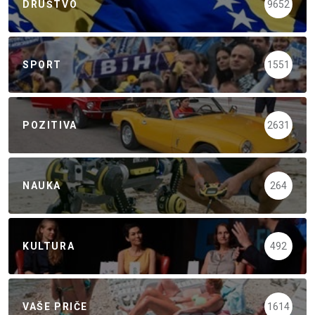
DRUŠTVO
9652
SPORT
1551
POZITIVA
2631
NAUKA
264
KULTURA
492
VAŠE PRIČE
1614