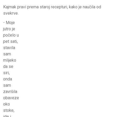
Kajmak pravi prema staroj recepturi, kako je naučila od
svekrve.
- Moje
jutro je
počelo u
pet sati,
stavila
sam
mlijeko
da se
siri,
onda
sam
završila
obaveze
oko
stoke,
ide i