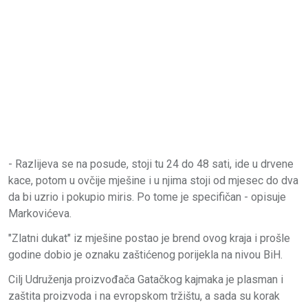
- Razlijeva se na posude, stoji tu 24 do 48 sati, ide u drvene
kace, potom u ovčije mješine i u njima stoji od mjesec do dva
da bi uzrio i pokupio miris. Po tome je specifičan - opisuje
Markovićeva.
"Zlatni dukat" iz mješine postao je brend ovog kraja i prošle
godine dobio je oznaku zaštićenog porijekla na nivou BiH.
Cilj Udruženja proizvođača Gatačkog kajmaka je plasman i
zaštita proizvoda i na evropskom tržištu, a sada su korak