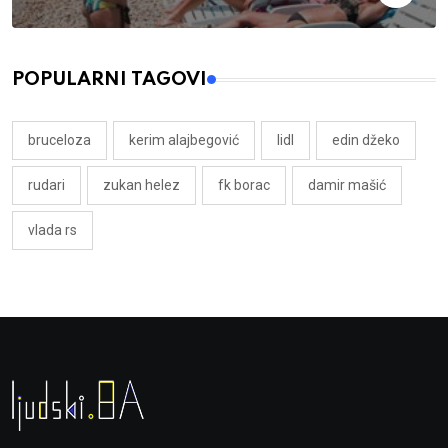
POPULARNI TAGOVI
bruceloza
kerim alajbegović
lidl
edin džeko
rudari
zukan helez
fk borac
damir mašić
vlada rs