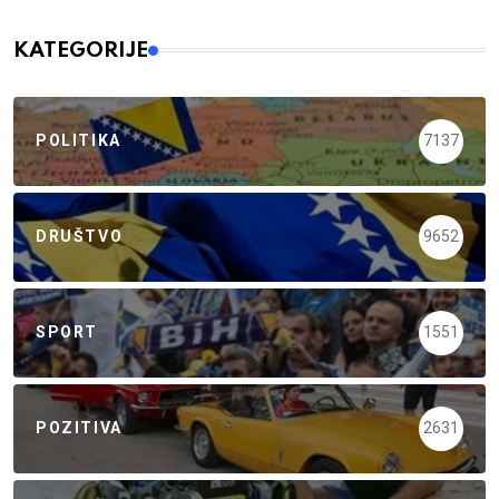
KATEGORIJE
POLITIKA
7137
DRUŠTVO
9652
SPORT
1551
POZITIVA
2631