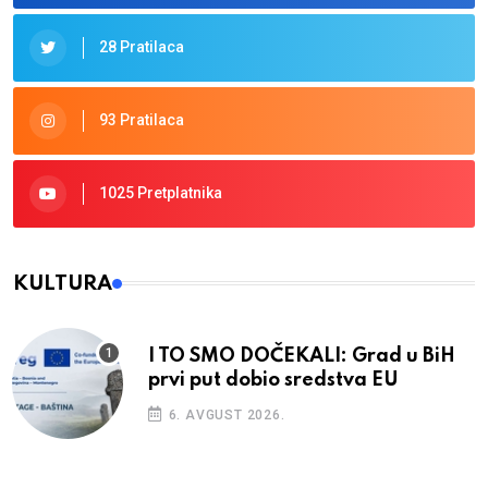
28 Pratilaca
93 Pratilaca
1025 Pretplatnika
KULTURA
I TO SMO DOČEKALI: Grad u BiH
prvi put dobio sredstva EU
6. AVGUST 2026.