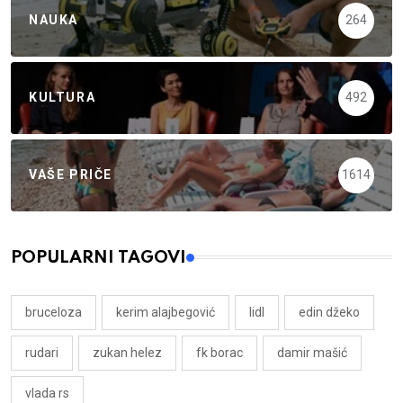
NAUKA
264
KULTURA
492
VAŠE PRIČE
1614
POPULARNI TAGOVI
bruceloza
kerim alajbegović
lidl
edin džeko
rudari
zukan helez
fk borac
damir mašić
vlada rs