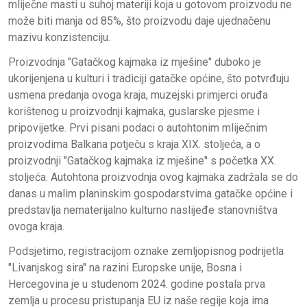
mliječne masti u suhoj materiji koja u gotovom proizvodu ne
može biti manja od 85%, što proizvodu daje ujednačenu
mazivu konzistenciju.
Proizvodnja "Gatačkog kajmaka iz mješine" duboko je
ukorijenjena u kulturi i tradiciji gatačke općine, što potvrđuju
usmena predanja ovoga kraja, muzejski primjerci oruđa
korištenog u proizvodnji kajmaka, guslarske pjesme i
pripovijetke. Prvi pisani podaci o autohtonim mliječnim
proizvodima Balkana potječu s kraja XIX. stoljeća, a o
proizvodnji "Gatačkog kajmaka iz mješine" s početka XX.
stoljeća. Autohtona proizvodnja ovog kajmaka zadržala se do
danas u malim planinskim gospodarstvima gatačke općine i
predstavlja nematerijalno kulturno naslijeđe stanovništva
ovoga kraja.
Podsjetimo, registracijom oznake zemljopisnog podrijetla
"Livanjskog sira" na razini Europske unije, Bosna i
Hercegovina je u studenom 2024. godine postala prva
zemlja u procesu pristupanja EU iz naše regije koja ima