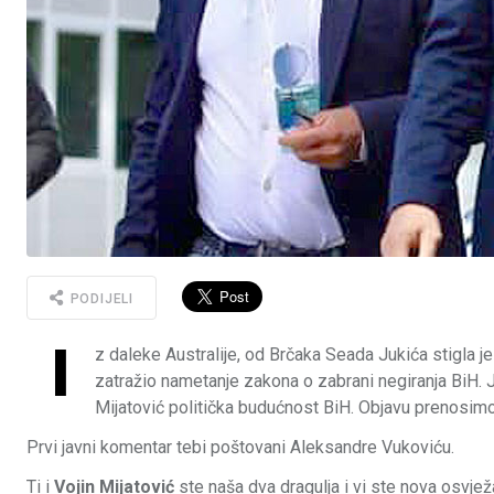
PODIJELI
I
z daleke Australije, od Brčaka Seada Jukića stigla 
zatražio nametanje zakona o zabrani negiranja BiH. J
Mijatović politička budućnost BiH. Objavu prenosimo 
Prvi javni komentar tebi poštovani Aleksandre Vukoviću.
Ti i
Vojin Mijatović
ste naša dva dragulja i vi ste nova osvjež