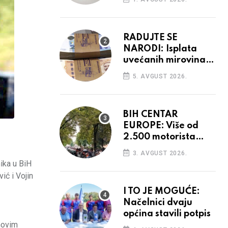
prostore
RADUJTE SE
NARODI: Isplata
uvećanih mirovina
krenula, mogle bi
5. AVGUST 2026.
opet rasti
BIH CENTAR
EUROPE: Više od
2.500 motorista
defiliralo gradom
3. AVGUST 2026.
ika u BiH
ić i Vojin
I TO JE MOGUĆE:
Načelnici dvaju
općina stavili potpis
 novim