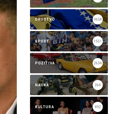
DRUŠTVO
9658
SPORT
1551
POZITIVA
2634
NAUKA
264
KULTURA
492