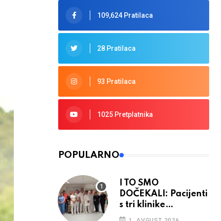
109,624 Pratilaca
28 Pratilaca
93 Pratilaca
1025 Pretplatnika
POPULARNO
I TO SMO
DOČEKALI: Pacijenti
s tri klinike
preseljeni u nove
1. AVGUST 2026.