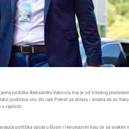
je javna podrška Aleksandru Vukoviću koji je od Visokog predstavn
ukić podržava ono što radi Pokret za državu i smatra da su Vukov
u cijelosti.
avajuća politička opcija u Bosni i Hercegovini koju će sa svakim