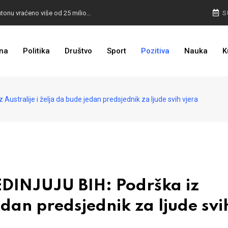
I TO SMO DOČEKALI: U 4 godine građanima u kantonu vraćeno više od 25 miliona KM
S
I TO JE BIH: Prvašićima 50 ruksaka sa školskim priborom
na
Politika
Društvo
Sport
Pozitiva
Nauka
K
stralije i želja da bude jedan predsjednik za ljude svih vjera
DINJUJU BIH: Podrška iz
jedan predsjednik za ljude svi