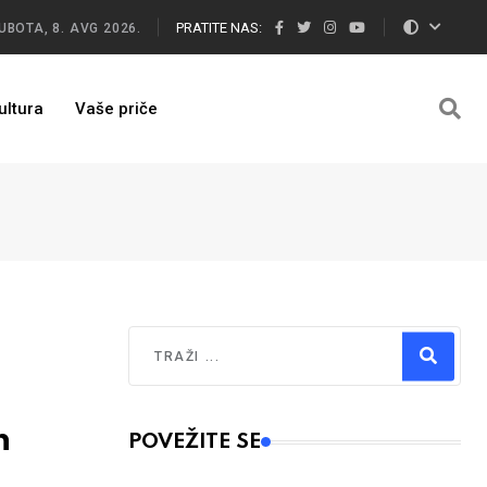
PRATITE NAS:
UBOTA, 8. AVG 2026.
ultura
Vaše priče
Traži
Type 2 or more characters for results.
h
POVEŽITE SE