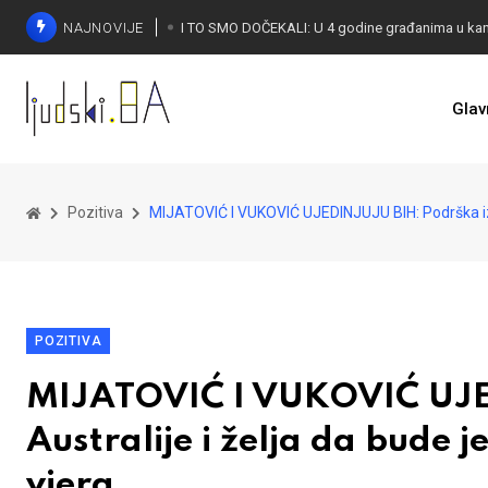
NAJNOVIJE
Glav
KONAKOVIĆ PALI ALARM: Otvoreno pismo UN-u
Pozitiva
MIJATOVIĆ I VUKOVIĆ UJEDINJUJU BIH: Podrška iz Au
POZITIVA
MIJATOVIĆ I VUKOVIĆ UJE
Australije i želja da bude 
vjera