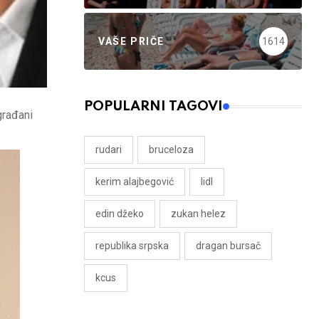
VAŠE PRIČE
1614
POPULARNI TAGOVI
građani
rudari
bruceloza
kerim alajbegović
lidl
edin džeko
zukan helez
republika srpska
dragan bursač
kcus