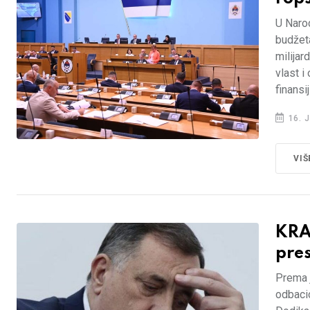
U Narod
budžeta
milijar
vlast i
finansi
16. J
VIŠ
KRAJ
pre
Prema 
odbacio