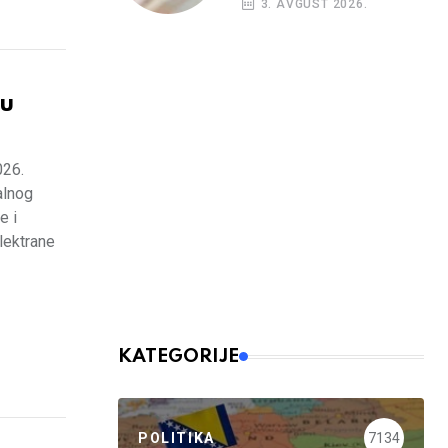
3. AVGUST 2026.
budžetskim
korisnicima
nu
026.
alnog
e i
lektrane
KATEGORIJE
POLITIKA
7134