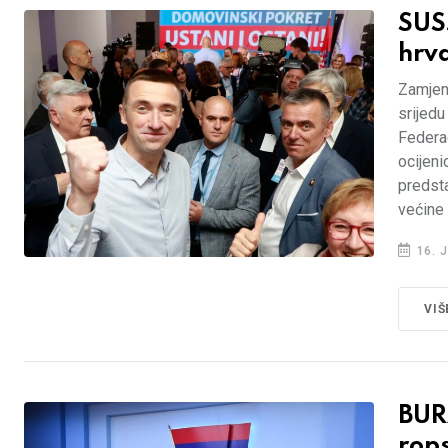
SUS
hrva
Zamjen
srijedu
Federac
ocijeni
predsta
većine
16. J
VIŠ
BUR
rop