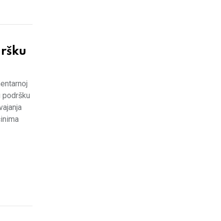
dršku
entarnoj
u podršku
vajanja
činima