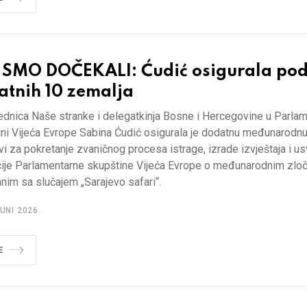
O SMO DOČEKALI: Ćudić osigurala po
atnih 10 zemalja
ednica Naše stranke i delegatkinja Bosne i Hercegovine u Parlam
ini Vijeća Evrope Sabina Ćudić osigurala je dodatnu međunarodn
tivi za pokretanje zvaničnog procesa istrage, izrade izvještaja i us
cije Parlamentarne skupštine Vijeća Evrope o međunarodnim zlo
im sa slučajem „Sarajevo safari“.
UNI 2026.
E