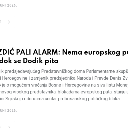
UNI 2026.
E
ZDIĆ PALI ALARM: Nema europskog p
dok se Dodik pita
ik predsjedavajućeg Predstavničkog doma Parlamentarne skupš
i Hercegovine i zamjenik predsjednika Naroda i Pravde Denis Zv
o je o mogućem vraćanju Bosne i Hercegovine na sivu listu Mone
 novog visokog predstavnika, blokadama evropskog puta, stanju 
ici Srpskoj i odnosima unutar probosanskog političkog bloka.
UNI 2026.
E