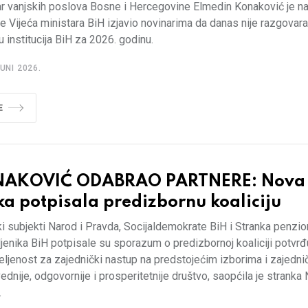
ar vanjskih poslova Bosne i Hercegovine Elmedin Konaković je n
e Vijeća ministara BiH izjavio novinarima da danas nije razgovar
 institucija BiH za 2026. godinu.
UNI 2026.
E
AKOVIĆ ODABRAO PARTNERE: Nova
ka potpisala predizbornu koaliciju
ki subjekti Narod i Pravda, Socijaldemokrate BiH i Stranka penzi
jenika BiH potpisale su sporazum o predizbornoj koaliciji potvrđ
eljenost za zajednički nastup na predstojećim izborima i zajedni
ednije, odgovornije i prosperitetnije društvo, saopćila je stranka 
.