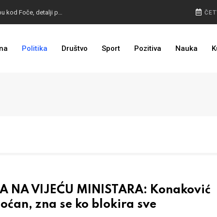
NA VISINI ZADATKA: EUFOR izveo združenu vježbu kod Foče, detalji poznati
ČET
VELIKE PROMJENE: Otkriven izgled glasačkih listića za Predsjedništvo BiH i predsjednika RS
na
Politika
Društvo
Sport
Pozitiva
Nauka
K
KOVAČEVIĆ TRN U OKU: HSP uputio apelaciju Ustavnom sudu BiH
A NA VIJEĆU MINISTARA: Konaković
ćan, zna se ko blokira sve