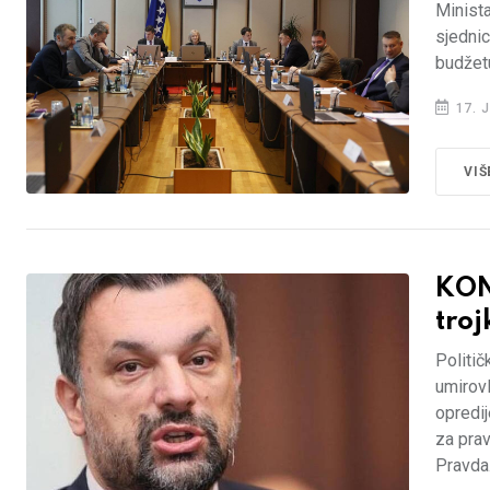
Minist
sjednic
budžetu
17. J
VIŠ
KON
troj
Politič
umirovl
opredij
za prav
Pravda