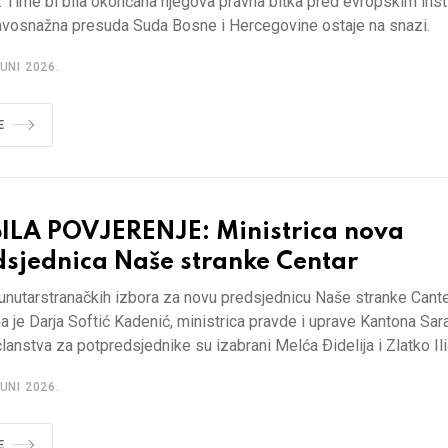
 Time bi bila okončana njegova pravna bitka pred evropskim insti
avosnažna presuda Suda Bosne i Hercegovine ostaje na snazi.
UNI 2026.
E
ILA POVJERENJE: Ministrica nova
dsjednica Naše stranke Centar
unutarstranačkih izbora za novu predsjednicu Naše stranke Cant
a je Darja Softić Kadenić, ministrica pravde i uprave Kantona Sar
lanstva za potpredsjednike su izabrani Melća Ðidelija i Zlatko Ili
UNI 2026.
E