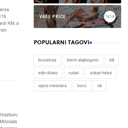
lansa
,116
VAŠE PRIČE
1614
ardi KM, a
enim
POPULARNI TAGOVI
bruceloza
kerim alajbegović
lidl
edin džeko
rudari
zukan helez
vijeće ministara
borci
cik
Strazburu
 Milorada