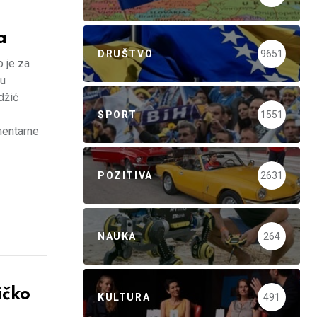
a
DRUŠTVO
9651
 je za
 u
džić
SPORT
1551
amentarne
POZITIVA
2631
NAUKA
264
ičko
KULTURA
491