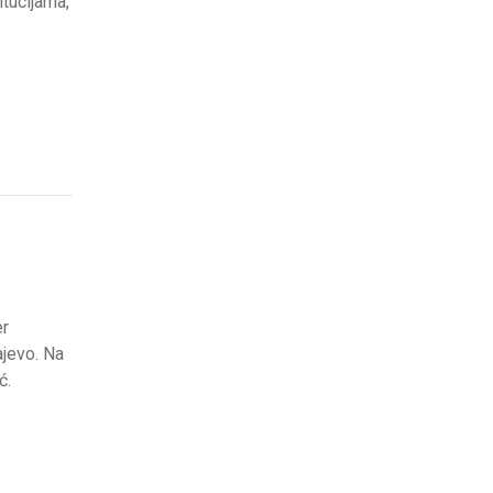
tucijama,
er
ajevo. Na
ć.