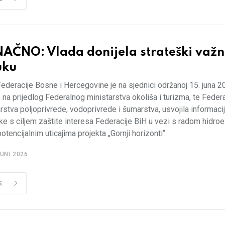
AČNO: Vlada donijela strateški važ
uku
ederacije Bosne i Hercegovine je na sjednici održanoj 15. juna 2
 na prijedlog Federalnog ministarstva okoliša i turizma, te Feder
rstva poljoprivrede, vodoprivrede i šumarstva, usvojila informacij
ke s ciljem zaštite interesa Federacije BiH u vezi s radom hidroe
potencijalnim uticajima projekta „Gornji horizonti“.
UNI 2026.
E