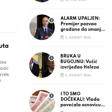
ALARM UPALJEN:
Premijer pozvao
građane da smanje
potrošnju struje
2. AVGUST 2026.
uta
BRUKA U
BUGOJNU: Vučić
tine
izvrijeđao Heleza
izdić
yvala,
5. AVGUST 2026.
u
I TO SMO
DOČEKALI: Vlada
povećala osnovicu
za obračun plaća