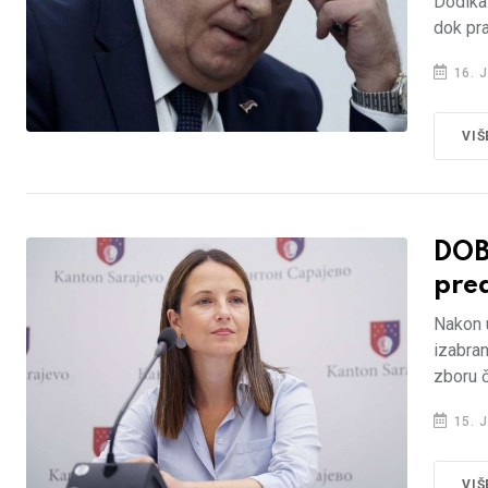
Dodika.
dok pr
16. J
VIŠ
DOB
pre
Nakon 
izabran
zboru č
15. J
VIŠ