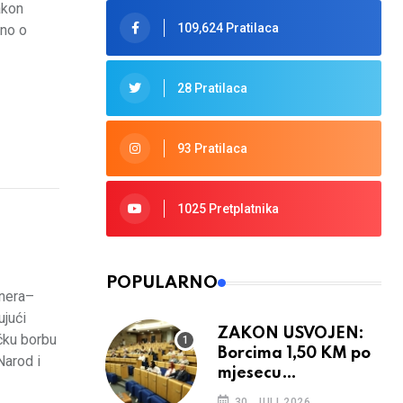
akon
109,624 Pratilaca
ano o
28 Pratilaca
93 Pratilaca
1025 Pretplatnika
POPULARNO
onera–
ujući
ZAKON USVOJEN:
čku borbu
Borcima 1,50 KM po
Narod i
mjesecu
provedenom u ratu
30. JULI 2026.