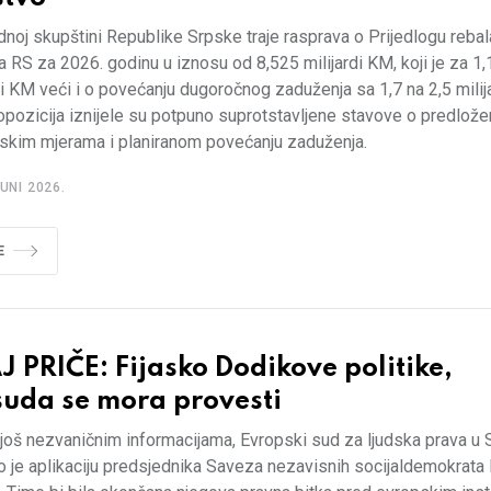
noj skupštini Republike Srpske traje rasprava o Prijedlogu reba
 RS za 2026. godinu u iznosu od 8,525 milijardi KM, koji je za 1
di KM veći i o povećanju dugoročnog zaduženja sa 1,7 na 2,5 milij
 opozicija iznijele su potpuno suprotstavljene stavove o predlož
jskim mjerama i planiranom povećanju zaduženja.
UNI 2026.
E
 PRIČE: Fijasko Dodikove politike,
suda se mora provesti
još nezvaničnim informacijama, Evropski sud za ljudska prava u 
 je aplikaciju predsjednika Saveza nezavisnih socijaldemokrata