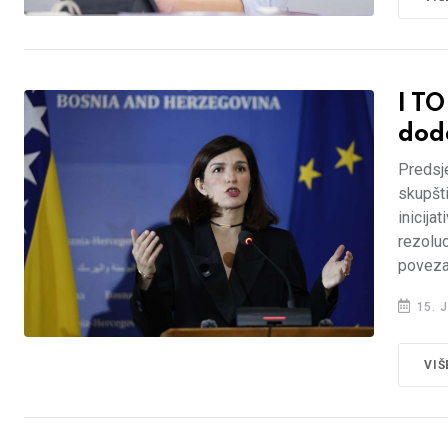
I T
dod
Predsj
skupšt
inicija
rezolu
povezan
15. J
VIŠ