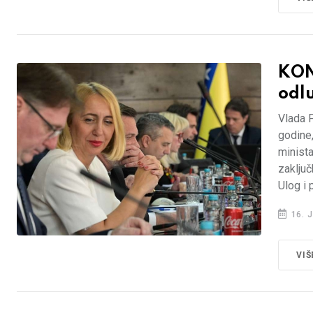
KON
odl
Vlada F
godine,
minista
zaključ
Ulog i 
16. J
VIŠ