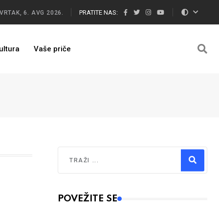
PRATITE NAS:
VRTAK, 6. AVG 2026.
ultura
Vaše priče
Traži
Type 2 or more characters for results.
POVEŽITE SE