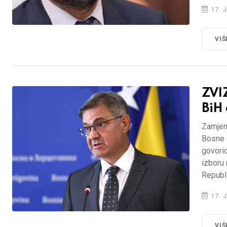
17. J
VIŠ
ZVI
BiH 
Zamjen
Bosne 
govori
izboru
Republ
17. J
VIŠ