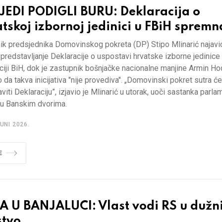
JEDI PODIGLI BURU: Deklaracija o
tskoj izbornoj jedinici u FBiH spremn
ik predsjednika Domovinskog pokreta (DP) Stipo Mlinarić najavio
 predstavljanje Deklaracije o uspostavi hrvatske izborne jedinice
iji BiH, dok je zastupnik bošnjačke nacionalne manjine Armin Ho
o da takva inicijativa "nije provediva". „Domovinski pokret sutra će
viti Deklaraciju”, izjavio je Mlinarić u utorak, uoči sastanka parl
 u Banskim dvorima.
UNI 2026.
E
A U BANJALUCI: Vlast vodi RS u dužn
stvo