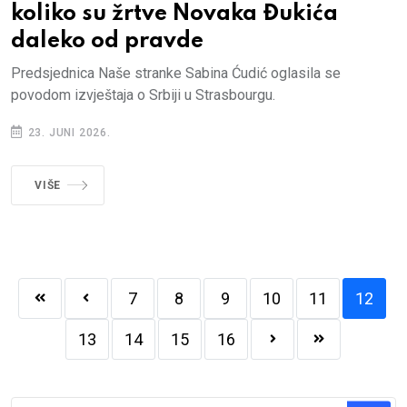
koliko su žrtve Novaka Đukića
daleko od pravde
Predsjednica Naše stranke Sabina Ćudić oglasila se
povodom izvještaja o Srbiji u Strasbourgu.
23. JUNI 2026.
VIŠE
7
8
9
10
11
12
13
14
15
16
Traži