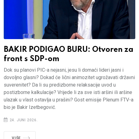
BAKIR PODIGAO BURU: Otvoren za
front s SDP-om
Dok su planovi PIC-a nejasni, jesu li domaći lideri jasni i
dovoljno glasni? Dokad će lični animozitet ugrožavati državni
suverenitet? Da li su predizborne relaksacije uvod u
postizborne kalkulacije? Vrijede li za sve isti aršini ili aršine
ulazak u vlast ostavlja u prašini? Gost emisije Plenum FTV-a
bio je Bakir Izetbegović.
24. JUNI 2026.
VIŠE