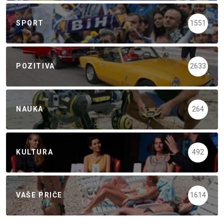
SPORT
1551
POZITIVA
2633
NAUKA
264
KULTURA
492
VAŠE PRIČE
1614