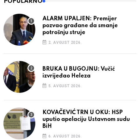
POPULARNO
ALARM UPALJEN: Premijer
pozvao građane da smanje
potrošnju struje
2. AVGUST 2026.
BRUKA U BUGOJNU: Vučić
izvrijeđao Heleza
5. AVGUST 2026.
KOVAČEVIĆ TRN U OKU: HSP
uputio apelaciju Ustavnom sudu
BiH
6. AVGUST 2026.