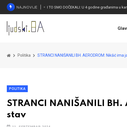
NAJNOVIJE
Glav
KONAKOVIĆ PALI ALARM: Otvoreno pismo UN-u
Politika
STRANCI NANIŠANILI BH. AERODROM: Nikšić ima j
POLITIKA
STRANCI NANIŠANILI BH. 
stav