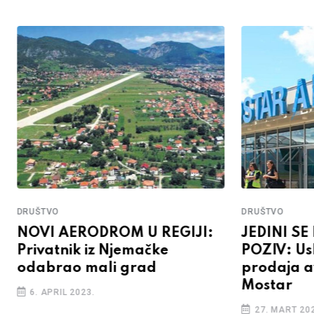
DRUŠTVO
DRUŠTVO
NOVI AERODROM U REGIJI:
JEDINI SE
Privatnik iz Njemačke
POZIV: Us
odabrao mali grad
prodaja a
Mostar
6. APRIL 2023.
27. MART 202