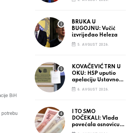
BRUKA U
BUGOJNU: Vučić
izvrijeđao Heleza
5. AVGUST 2026.
KOVAČEVIĆ TRN U
OKU: HSP uputio
apelaciju Ustavnom
sudu BiH
6. AVGUST 2026.
cije BiH
I TO SMO
u potrebu
DOČEKALI: Vlada
povećala osnovicu
za obračun plaća