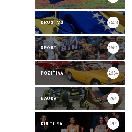
DRUŠTVO
9658
SPORT
1551
POZITIVA
2634
NAUKA
264
KULTURA
492