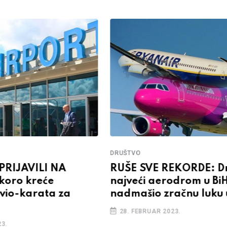
DRUŠTVO
 PRIJAVILI NA
RUŠE SVE REKORDE: D
koro kreće
najveći aerodrom u Bi
vio-karata za
nadmašio zračnu luku 
28. FEBRUAR 2023.
3.