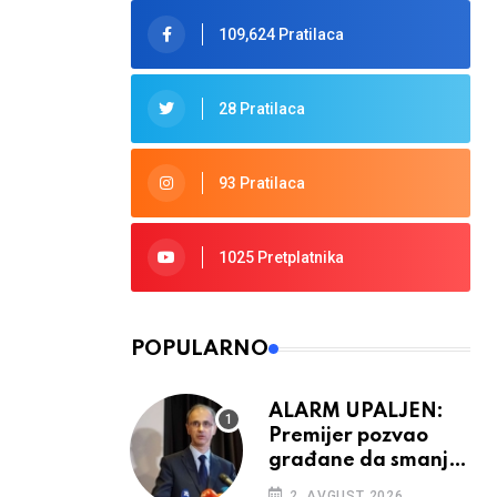
109,624 Pratilaca
28 Pratilaca
93 Pratilaca
1025 Pretplatnika
POPULARNO
ALARM UPALJEN:
Premijer pozvao
građane da smanje
potrošnju struje
2. AVGUST 2026.