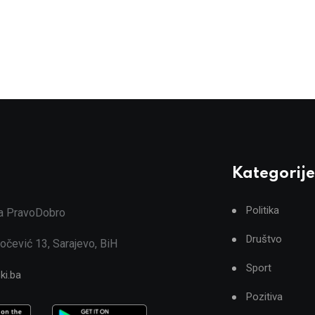
Kategorije
Politika
ja PravoDobro
Društvo
očević 13, Sarajevo, BiH
Sport
ki.ba
Pozitiva