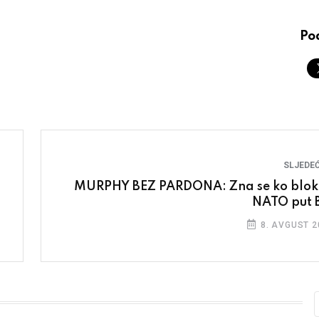
Pod
SLJEDEĆ
MURPHY BEZ PARDONA: Zna se ko blok
NATO put 
8. AVGUST 2