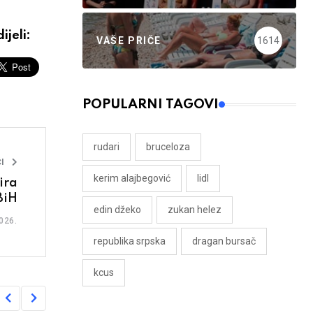
ijeli:
VAŠE PRIČE
1614
POPULARNI TAGOVI
rudari
bruceloza
I
kerim alajbegović
lidl
ira
BiH
edin džeko
zukan helez
026.
republika srpska
dragan bursač
kcus