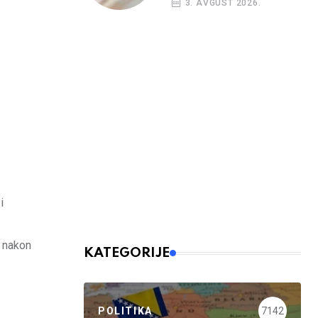
3. AVGUST 2026.
budžetskim
korisnicima
i
k nakon
KATEGORIJE
POLITIKA
7142