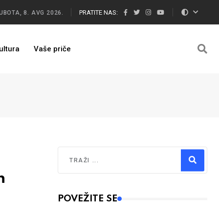
PRATITE NAS:
UBOTA, 8. AVG 2026.
ultura
Vaše priče
Traži
n
Type 2 or more characters for results.
POVEŽITE SE