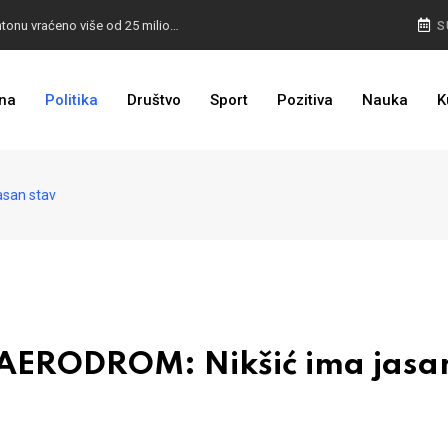
I TO SMO DOČEKALI: U 4 godine građanima u kantonu vraćeno više od 25 miliona KM
S
I TO JE BIH: Prvašićima 50 ruksaka sa školskim priborom
na
Politika
Društvo
Sport
Pozitiva
Nauka
K
asan stav
AERODROM: Nikšić ima jasa