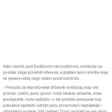
Kako navodi, pod Dodikovim rukovodstvom, institucije su
postale sluge privatnih interesa, a građani taoci retorike koja
ne rješava ništa, nego stalno proizvodi krizu.
- Presuda za nepoštovanje državnih institucija, koju ste
priznali i platili, jasno govori: niste nikakav državnik, niste
predsjednik, niste nadležni, vi ste politički penzioner koji
pokušava vještački održati puls, proizvodeći neprijatelje i
izmišljajući podjele. Vaš 'partner' Čović se kladi na vas zbog