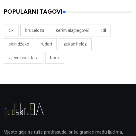
POPULARNI TAGOVI
cik
bruceloza
kerim alajbegović
lidl
edin džeko
rudari
zukan helez
vijeće ministara
borci
Mjesto gdje se ruše predrasude, brišu granice među ljudima,