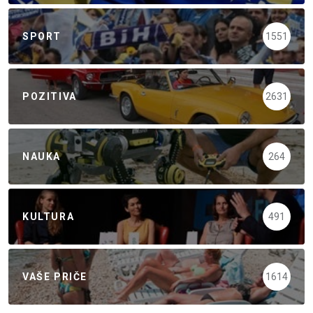
SPORT
1551
POZITIVA
2631
NAUKA
264
KULTURA
491
VAŠE PRIČE
1614