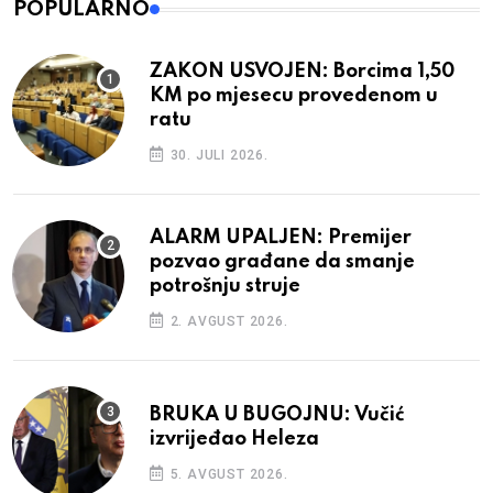
POPULARNO
ZAKON USVOJEN: Borcima 1,50
KM po mjesecu provedenom u
ratu
30. JULI 2026.
ALARM UPALJEN: Premijer
pozvao građane da smanje
potrošnju struje
2. AVGUST 2026.
BRUKA U BUGOJNU: Vučić
izvrijeđao Heleza
5. AVGUST 2026.