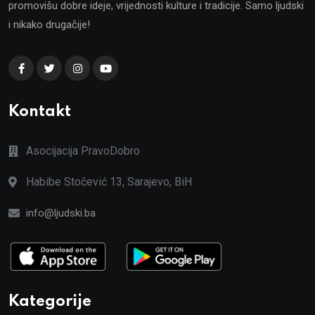
promovišu dobre ideje, vrijednosti kulture i tradicije. Samo ljudski
i nikako drugačije!
Kontakt
Asocijacija PravoDobro
Habibe Stočević 13, Sarajevo, BiH
info@ljudski.ba
Kategorije