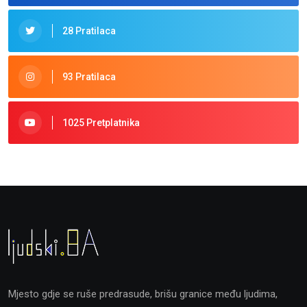
28 Pratilaca
93 Pratilaca
1025 Pretplatnika
Mjesto gdje se ruše predrasude, brišu granice među ljudima,