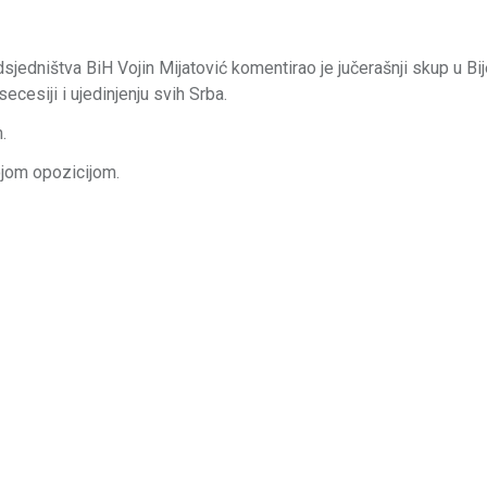
edništva BiH Vojin Mijatović komentirao je jučerašnji skup u Bije
esiji i ujedinjenju svih Srba.
.
ojom opozicijom.