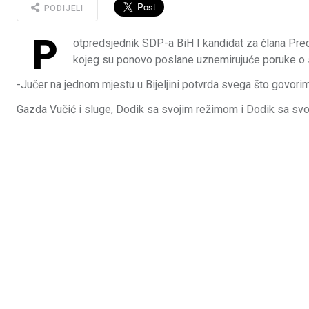
PODIJELI
P
otpredsjednik SDP-a BiH I kandidat za člana Predsj
kojeg su ponovo poslane uznemirujuće poruke o sec
-Jučer na jednom mjestu u Bijeljini potvrda svega što govorim
Gazda Vučić i sluge, Dodik sa svojim režimom i Dodik sa sv