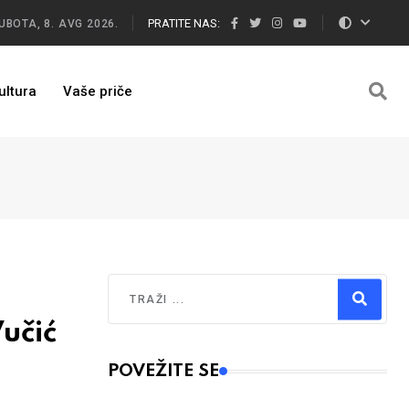
PRATITE NAS:
UBOTA, 8. AVG 2026.
ultura
Vaše priče
Traži
učić
Type 2 or more characters for results.
POVEŽITE SE