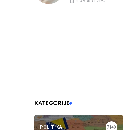
3. AVGUST 2026.
budžetskim
korisnicima
KATEGORIJE
POLITIKA
7140