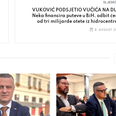
SLJEDEĆ
VUKOVIĆ PODSJETIO VUČIĆA NA D
Neka finansira puteve u BiH, odbit ć
od tri milijarde otete iz hidrocentr
8. AVGUST 2