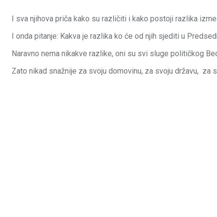
I sva njihova priča kako su različiti i kako postoji razlika iz
I onda pitanje: Kakva je razlika ko će od njih sjediti u Predse
Naravno nema nikakve razlike, oni su svi sluge političkog Beo
Zato nikad snažnije za svoju domovinu, za svoju državu, za s