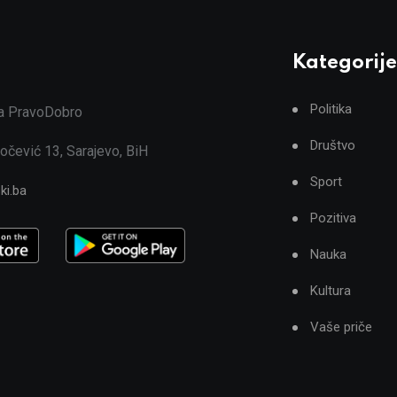
Kategorije
Politika
ja PravoDobro
Društvo
očević 13, Sarajevo, BiH
Sport
ki.ba
Pozitiva
Nauka
Kultura
Vaše priče