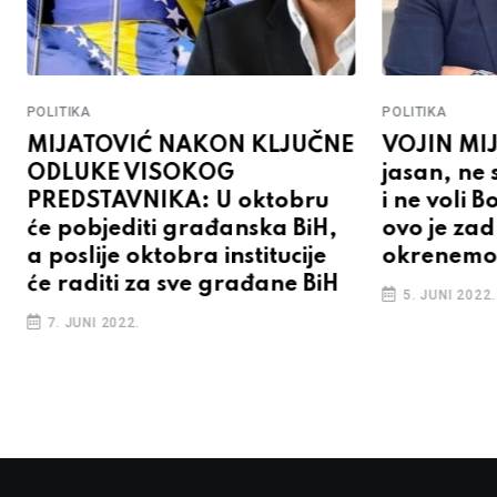
POLITIKA
POLITIKA
MIJATOVIĆ NAKON KLJUČNE
VOJIN MIJ
ODLUKE VISOKOG
jasan, ne 
PREDSTAVNIKA: U oktobru
i ne voli 
će pobjediti građanska BiH,
ovo je za
a poslije oktobra institucije
okrenemo t
će raditi za sve građane BiH
5. JUNI 2022.
7. JUNI 2022.