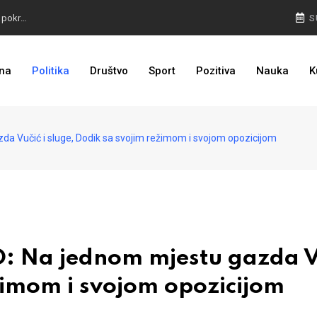
TROJKA U AKCIJI: Inicijativa za status Srebrenice pokrenuta
S
ALARM IZ MOSTARA: Otvoreno nepoštivanje Uredbe Vlade FBIH
na
Politika
Društvo
Sport
Pozitiva
Nauka
K
ZASTRAŠIVANJE I PRITISCI: Saslušane još 4 osobe, 26 na popisu
 Vučić i sluge, Dodik sa svojim režimom i svojom opozicijom
 Na jednom mjestu gazda V
ežimom i svojom opozicijom