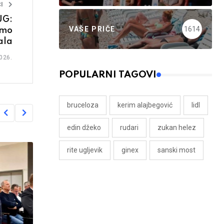
I
UG:
VAŠE PRIČE
1614
emo
ala
026.
POPULARNI TAGOVI
bruceloza
kerim alajbegović
lidl
edin džeko
rudari
zukan helez
rite ugljevik
ginex
sanski most