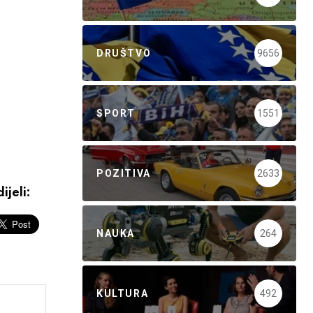
DRUŠTVO
9656
SPORT
1551
POZITIVA
2633
ijeli:
NAUKA
264
KULTURA
492