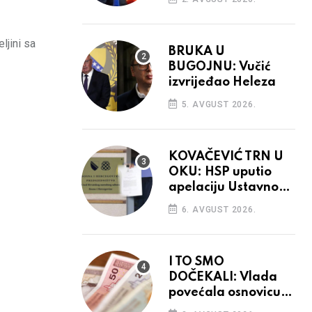
ljini sa
BRUKA U
BUGOJNU: Vučić
izvrijeđao Heleza
5. AVGUST 2026.
KOVAČEVIĆ TRN U
OKU: HSP uputio
apelaciju Ustavnom
sudu BiH
6. AVGUST 2026.
I TO SMO
DOČEKALI: Vlada
povećala osnovicu
za obračun plaća