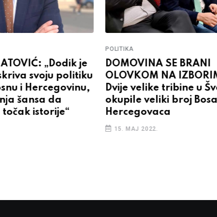
POLITIKA
ATOVIĆ: „Dodik je
DOMOVINA SE BRANI
skriva svoju politiku
OLOVKOM NA IZBORI
Bosnu i Hercegovinu,
Dvije velike tribine u Š
dnja šansa da
okupile veliki broj Bos
očak istorije“
Hercegovaca
15. MAJ 2022.