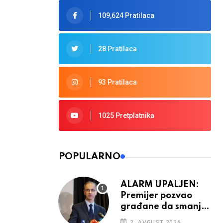
109,624 Pratilaca
28 Pratilaca
93 Pratilaca
1025 Pretplatnika
POPULARNO
ALARM UPALJEN:
Premijer pozvao
građane da smanje
potrošnju struje
2. AVGUST 2026.