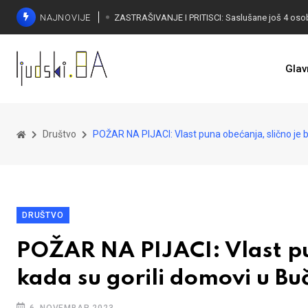
NAJNOVIJE
Glav
Društvo
POŽAR NA PIJACI: Vlast puna obećanja, slično je bi
DRUŠTVO
POŽAR NA PIJACI: Vlast pun
kada su gorili domovi u Bu