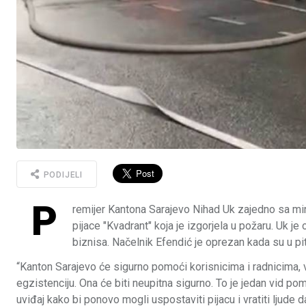
PODIJELI
P
remijer Kantona Sarajevo Nihad Uk zajedno sa mi
pijace "Kvadrant" koja je izgorjela u požaru. Uk j
biznisa. Načelnik Efendić je oprezan kada su u pit
“Kanton Sarajevo će sigurno pomoći korisnicima i radnicima, v
egzistenciju. Ona će biti neupitna sigurno. To je jedan vid p
uviđaj kako bi ponovo mogli uspostaviti pijacu i vratiti ljude d