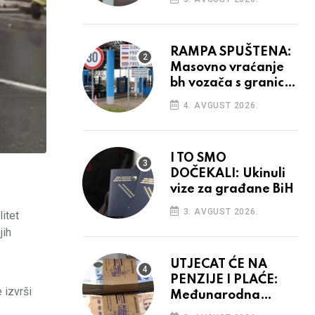
odluka
RAMPA SPUŠTENA:
Masovno vraćanje
bh vozača s granica
EU, protesti na
4. AVGUST 2026.
vidiku
I TO SMO
DOČEKALI: Ukinuli
vize za građane BiH
3. AVGUST 2026.
itet
jih
UTJECAT ĆE NA
PENZIJE I PLAĆE:
 izvrši
Međunarodna
agencija potvrdila