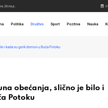
ZASTRAŠIVANJE I PRITISCI: Saslušane još 4 osobe, 26 na popisu
S
TROJKA U AKCIJI: Inicijativa za status Srebrenice pokrenuta
na
Politika
Društvo
Sport
Pozitiva
Nauka
K
PULJIĆ IZ WASHINGTONA: Sankcije Dodiku mnogo će ovisiti od aktivnosti bh. diplomacije
lo i kada su gorili domovi u Buča Potoku
a obećanja, slično je bilo i
ča Potoku