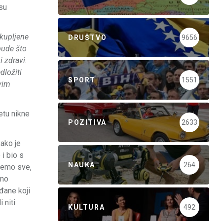
 su
okupljene
DRUŠTVO
9656
 bude što
i zdravi.
dložiti
SPORT
1551
vim
etu nikne
POZITIVA
2633
kako je
 i bio s
NAUKA
264
 ćemo sve,
ino
đane koji
 niti
KULTURA
492