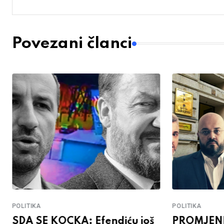
Povezani članci
POLITIKA
POLITIKA
SDA SE KOCKA: Efendiću još
PROMJENE