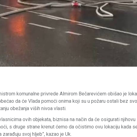
nistrom komunalne privrede Almirom Bečarevićem obišao je lokal
e obećao da će Vlada pomoći onima koji su u požaru ostali bez svo
anju obežanja viših nivoa vlasti.
lasnicima ovih objekata, biznisa na način da će osigurati njihovu
omoći, s druge strane krenut ćemo da očistimo ovu lokaciju kada se
a zarađuju svoj hljeb”, kazao je Uk.