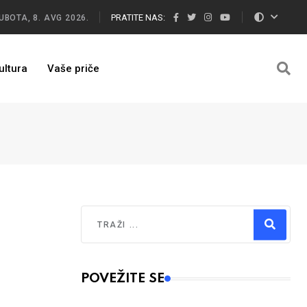
PRATITE NAS:
UBOTA, 8. AVG 2026.
ultura
Vaše priče
Traži
Type 2 or more characters for results.
POVEŽITE SE