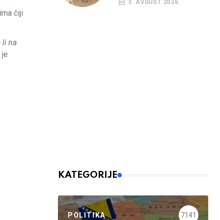
3. AVGUST 2026.
kreditni rejting BiH
ma čiji
li na
 je
KATEGORIJE
POLITIKA
7141