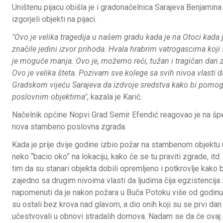
Uništenu pijacu obišla je i gradonačelnica Sarajeva Benjamina
izgorjeli objekti na pijaci.
"Ovo je velika tragedija u našem gradu kada je na Otoci kada 
značile jedini izvor prihoda. Hvala hrabrim vatrogascima koji s
je moguće manja. Ovo je, možemo reći, tužan i tragičan dan za 
Ovo je velika šteta. Pozivam sve kolege sa svih nivoa vlast
Gradskom vijeću Sarajeva da izdvoje sredstva kako bi pomog
poslovnim objektima"
, kazala je Karić.
Načelnik općine Nopvi Grad Semir Efendić reagovao je na špek
nova stambeno poslovna zgrada.
Kada je prije dvije godine izbio požar na stambenom objektu u
neko “bacio oko” na lokaciju, kako će se tu praviti zgrade, itd.
tim da su stanari objekta dobili opremljeno i potkrovlje kako 
zajedno sa drugim nivoima vlasti da ljudima čija egzistencija
napomenuti da je nakon požara u Buča Potoku više od godinu 
su ostali bez krova nad glavom, a dio onih koji su se prvi dan 
učestvovali u obnovi stradalih domova. Nadam se da će ovaj pu