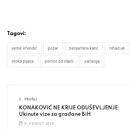
Tagovi:
semir efendić
požar
benjamina karić
nihad uk
otoka pijaca
pomoć od vlasti
sanacija
PROŠLI
KONAKOVIĆ NE KRIJE ODUŠEVLJENJE:
Ukinute vize za građane BiH
8. AVGUST 2026.