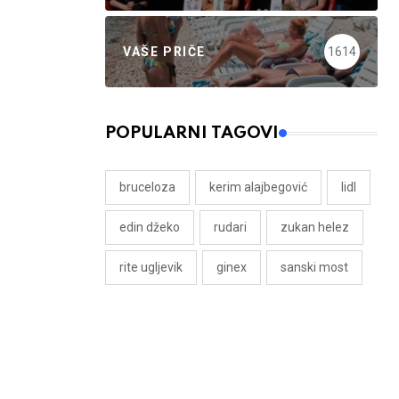
VAŠE PRIČE
1614
POPULARNI TAGOVI
bruceloza
kerim alajbegović
lidl
edin džeko
rudari
zukan helez
rite ugljevik
ginex
sanski most