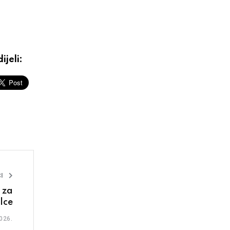
ijeli:
I
 za
lce
026.