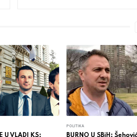
POLITIKA
 U VLADI KS:
BURNO U SBiH: Šehović