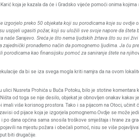
 Karić koja je kazala da će i Gradsko vijeće pomoći onima kojima
je izgorjelo preko 50 objekata koji su porodicama koje su ovdje 
u uspjeli ugasiti požar, koji su uložili sve svoje napore da šteta
naše Sarajevo. Sreća je što nema ljudskih žrtava što su svi živi 
i da zajednički pronađemo način da pomognemo ljudima. Ja ću pre
li porodicama kao finansijsku pomoć za saniranje štete na njiho
ulacije da bi se iza svega mogla kriti namjra da na ovom lokalit
 ulici Nusreta Prohića u Buča Potoku, bilo je stotine komentara 
 Ništa od toga se nije desilo, objekat je obnovljen onakav kakav je
bi imali više korisnog prostora. Tako i sa pijacom na Otoci, učinit
zavisi od pijace koja je izgorjela pomognemo.Ovdje se može jed
i po dana općina sama snosila troškove smještaja i hrane za gra
pojavili na mjestu požara i obećali pomoć, nisu se više pojavljivali
t biti drugačije.