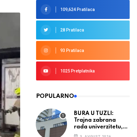
109,624 Pratilaca
28 Pratilaca
93 Pratilaca
1025 Pretplatnika
POPULARNO
BURA U TUZLI:
Trajna zabrana
rada univerzitetu,
provedba sudskih
3. AVGUST 2026.