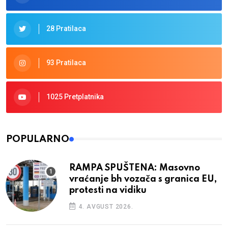
28 Pratilaca
93 Pratilaca
1025 Pretplatnika
POPULARNO
RAMPA SPUŠTENA: Masovno
vraćanje bh vozača s granica EU,
protesti na vidiku
4. AVGUST 2026.