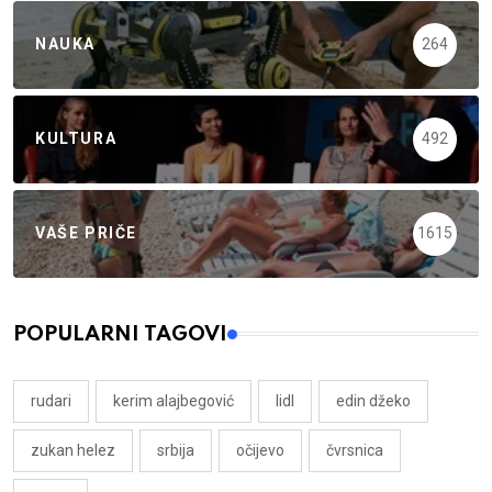
NAUKA
264
KULTURA
492
VAŠE PRIČE
1615
POPULARNI TAGOVI
rudari
kerim alajbegović
lidl
edin džeko
zukan helez
srbija
očijevo
čvrsnica