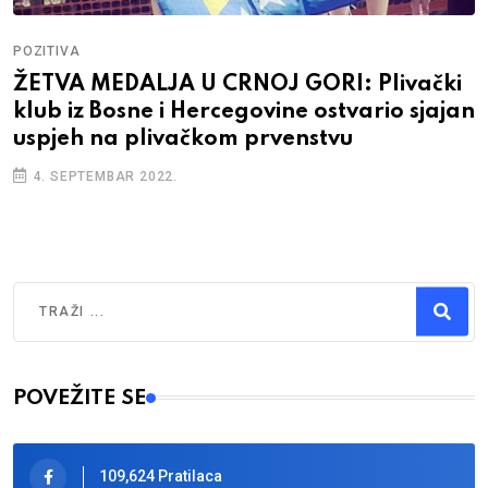
POZITIVA
ŽETVA MEDALJA U CRNOJ GORI: Plivački
klub iz Bosne i Hercegovine ostvario sjajan
uspjeh na plivačkom prvenstvu
4. SEPTEMBAR 2022.
Traži
Type 2 or more characters for results.
POVEŽITE SE
109,624 Pratilaca