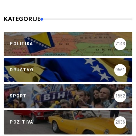
KATEGORIJE
POLITIKA
7143
DRUŠTVO
9661
SPORT
1552
POZITIVA
2636