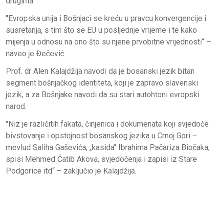
drugima.
"Evropska unija i Bošnjaci se kreću u pravcu konvergencije i
susretanja, s tim što se EU u posljednje vrijeme i te kako
mijenja u odnosu na ono što su njene prvobitne vrijednosti“ –
naveo je Đečević.
Prof. dr Alen Kalajdžija navodi da je bosanski jezik bitan
segment bošnjačkog identiteta, koji je zapravo slavenski
jezik, a za Bošnjake navodi da su stari autohtoni evropski
narod.
"Niz je različitih fakata, činjenica i dokumenata koji svjedoče
bivstovanje i opstojnost bosanskog jezika u Crnoj Gori –
mevlud Saliha Gaševića, „kasida“ Ibrahima Pačariza Biočaka,
spisi Mehmed Ćatib Akova, svjedočenja i zapisi iz Stare
Podgorice itd“ – zaključio je Kalajdžija.