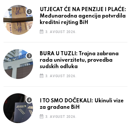
UTJECAT ĆE NA PENZIJE I PLAĆE:
Međunarodna agencija potvrdila
kreditni rejting BiH
3. AVGUST 2026.
BURA U TUZLI: Trajna zabrana
rada univerzitetu, provedba
sudskih odluka
3. AVGUST 2026.
I TO SMO DOČEKALI: Ukinuli vize
za građane BiH
3. AVGUST 2026.