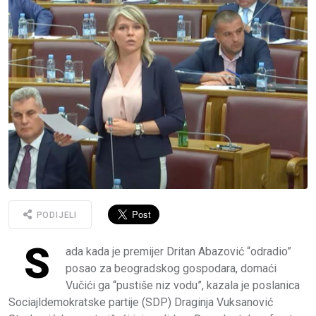
PODIJELI
S
ada kada je premijer Dritan Abazović “odradio”
posao za beogradskog gospodara, domaći
Vučići ga “pustiše niz vodu”, kazala je poslanica
Sociajldemokratske partije (SDP) Draginja Vuksanović