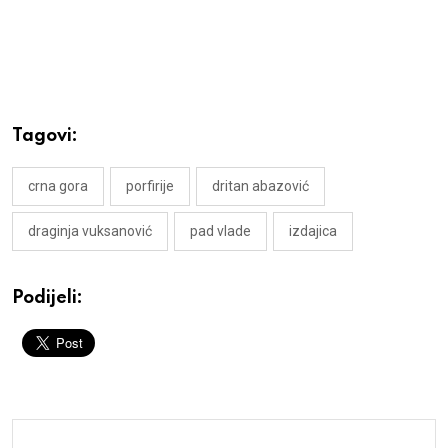
Tagovi:
crna gora
porfirije
dritan abazović
draginja vuksanović
pad vlade
izdajica
Podijeli: