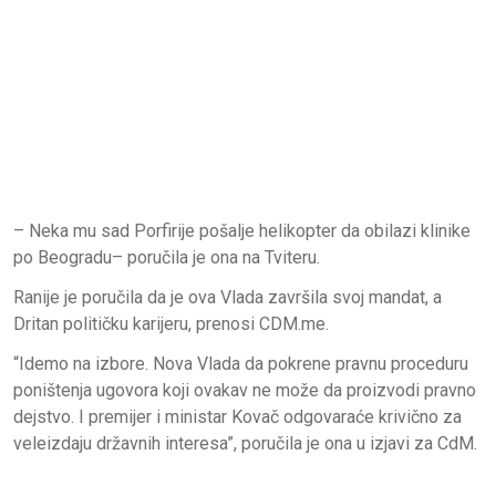
– Neka mu sad Porfirije pošalje helikopter da obilazi klinike
po Beogradu– poručila je ona na Tviteru.
Ranije je poručila da je ova Vlada završila svoj mandat, a
Dritan političku karijeru, prenosi CDM.me.
“Idemo na izbore. Nova Vlada da pokrene pravnu proceduru
poništenja ugovora koji ovakav ne može da proizvodi pravno
dejstvo. I premijer i ministar Kovač odgovaraće krivično za
veleizdaju državnih interesa”, poručila je ona u izjavi za CdM.