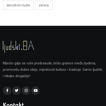
aerodrom tuzla
zenica
Mjesto gdje se ruše predrasude, brišu granice među ljudima,
promovišu dobre ideje, vrijednosti kulture i tradicije. Samo ljudski
i nikako drugačije!
Kontakt