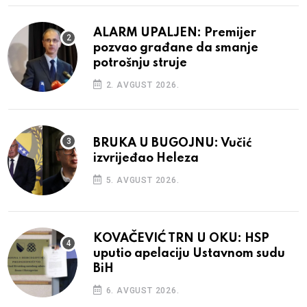
ALARM UPALJEN: Premijer
pozvao građane da smanje
potrošnju struje
2. AVGUST 2026.
BRUKA U BUGOJNU: Vučić
izvrijeđao Heleza
5. AVGUST 2026.
KOVAČEVIĆ TRN U OKU: HSP
uputio apelaciju Ustavnom sudu
BiH
6. AVGUST 2026.