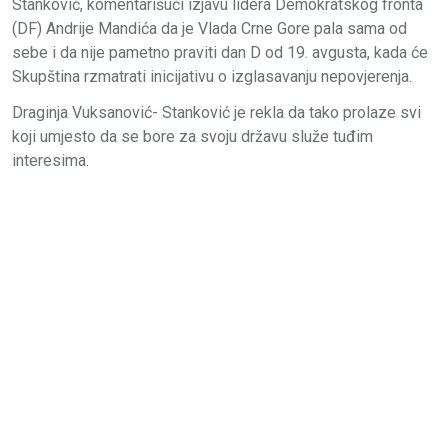
Stanković, komentarišući izjavu lidera Demokratskog fronta
(DF) Andrije Mandića da je Vlada Crne Gore pala sama od
sebe i da nije pametno praviti dan D od 19. avgusta, kada će
Skupština rzmatrati inicijativu o izglasavanju nepovjerenja.
Draginja Vuksanović- Stanković je rekla da tako prolaze svi
koji umjesto da se bore za svoju državu služe tuđim
interesima.