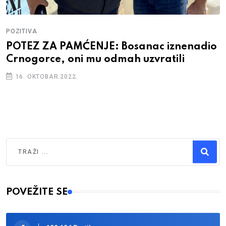
POZITIVA
POTEZ ZA PAMĆENJE: Bosanac iznenadio
Crnogorce, oni mu odmah uzvratili
16. OKTOBAR 2022.
Traži
Type 2 or more characters for results.
POVEŽITE SE