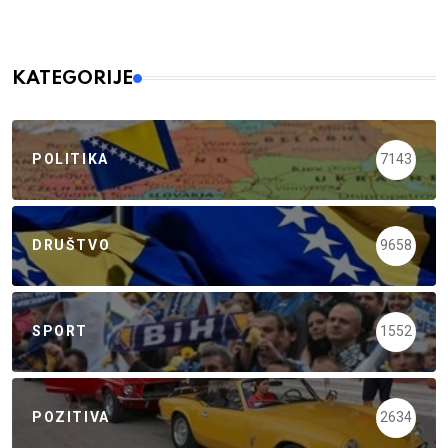
KATEGORIJE
POLITIKA
7143
DRUŠTVO
9658
SPORT
1552
POZITIVA
2634