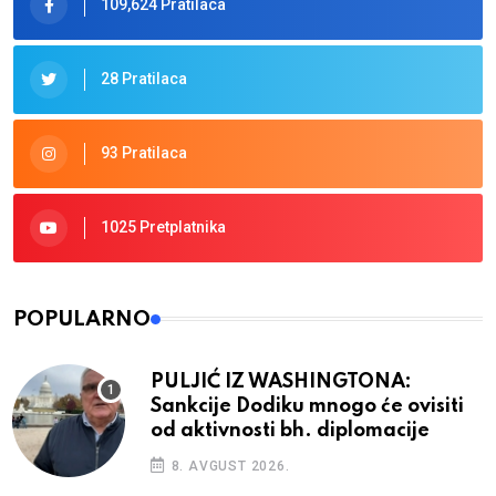
109,624 Pratilaca
28 Pratilaca
93 Pratilaca
1025 Pretplatnika
POPULARNO
PULJIĆ IZ WASHINGTONA:
Sankcije Dodiku mnogo će ovisiti
od aktivnosti bh. diplomacije
8. AVGUST 2026.