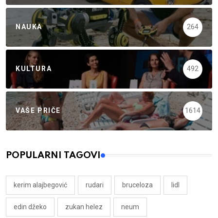
NAUKA
264
KULTURA
492
VAŠE PRIČE
1614
POPULARNI TAGOVI
kerim alajbegović
rudari
bruceloza
lidl
edin džeko
zukan helez
neum