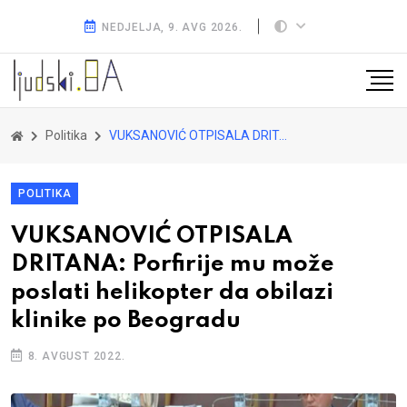
NEDJELJA, 9. AVG 2026.
Politika
VUKSANOVIĆ OTPISALA DRITANA: Porfirije mu može poslati helikopter da obilazi klinike po Beogradu
POLITIKA
VUKSANOVIĆ OTPISALA
DRITANA: Porfirije mu može
poslati helikopter da obilazi
klinike po Beogradu
8. AVGUST 2022.