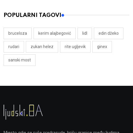
POPULARNI TAGOVI
bruceloza
kerim alajbegović
lidl
edin džeko
rudari
zukan helez
rite ugljevik
ginex
sanski most
Mjesto gdje se ruše predrasude, brišu granice među ljudima,