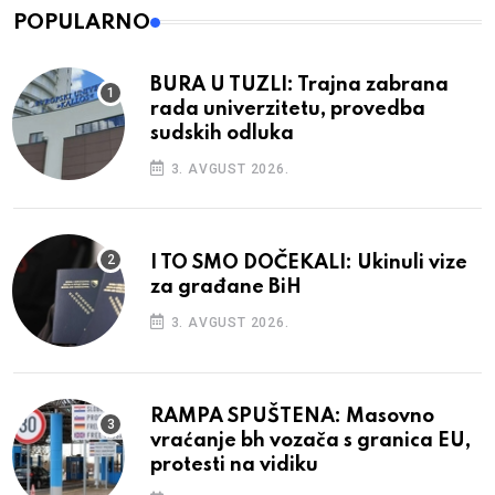
POPULARNO
BURA U TUZLI: Trajna zabrana
rada univerzitetu, provedba
sudskih odluka
3. AVGUST 2026.
I TO SMO DOČEKALI: Ukinuli vize
za građane BiH
3. AVGUST 2026.
RAMPA SPUŠTENA: Masovno
vraćanje bh vozača s granica EU,
protesti na vidiku