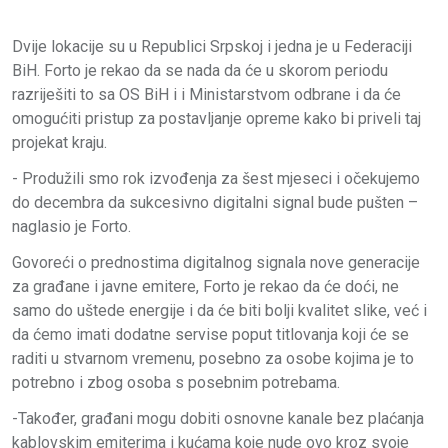
Dvije lokacije su u Republici Srpskoj i jedna je u Federaciji
BiH. Forto je rekao da se nada da će u skorom periodu
razriješiti to sa OS BiH i i Ministarstvom odbrane i da će
omogućiti pristup za postavljanje opreme kako bi priveli taj
projekat kraju.
- Produžili smo rok izvođenja za šest mjeseci i očekujemo
do decembra da sukcesivno digitalni signal bude pušten –
naglasio je Forto.
Govoreći o prednostima digitalnog signala nove generacije
za građane i javne emitere, Forto je rekao da će doći, ne
samo do uštede energije i da će biti bolji kvalitet slike, već i
da ćemo imati dodatne servise poput titlovanja koji će se
raditi u stvarnom vremenu, posebno za osobe kojima je to
potrebno i zbog osoba s posebnim potrebama.
-Također, građani mogu dobiti osnovne kanale bez plaćanja
kablovskim emiterima i kućama koje nude ovo kroz svoje