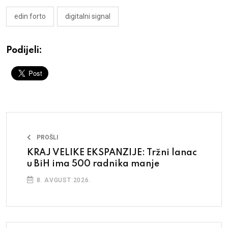
edin forto
digitalni signal
Podijeli:
PROŠLI
KRAJ VELIKE EKSPANZIJE: Tržni lanac
u BiH ima 500 radnika manje
8. AVGUST 2026.