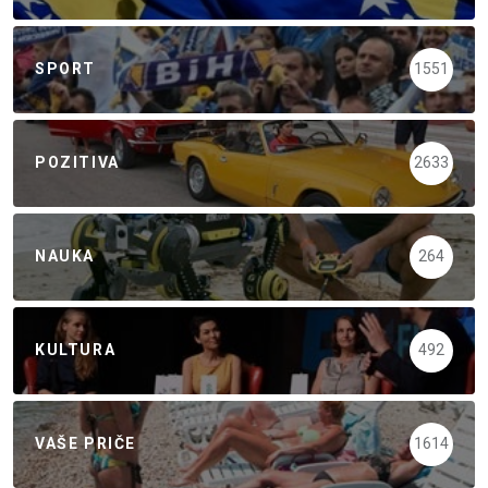
SPORT
1551
POZITIVA
2633
NAUKA
264
KULTURA
492
VAŠE PRIČE
1614