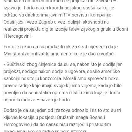
standarda do decembra kada će projekat biti završen –
izjavio je Forto nakon koordinacijskog sastanka koji je
održao sa direktorima javnih RTV servisa i kompanije
Odašiljači i veze Zagreb u vezi daljnjih aktivnosti na
realizaciji projekta digitalizacije televizijskog signala u Bosni
i Hercegovini.
Forto je rekao da su produžili rok za šest mjeseci i da je
Ministarstvo prihvatilo argumente koje je dao izvođač.
- Suštinski zbog činjenice da su se, nakon što je dodijeljen
projekat, nedugo nakon dodjele ugovora, desile američke
sankcije nositelju konzorcija. Morali smo sprovesti neke
pravne radnje koje imaju svoje ključno vrijeme, kada je bilo
povoljno da se instalira oprema i ušli u zimu koja je dosta
usporila radove – naveo je Forto.
Dodao je da se jedan od izazova odnosio i na to što su tri
ključne lokacije u posjedu Oružanih snaga Bosne i
Hercegovine i da do danas nisu razriješili pristup tim
lokacijama iako se radi o javnom interesu.