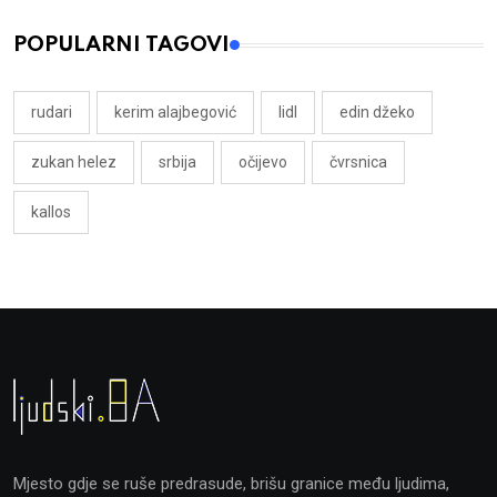
POPULARNI TAGOVI
rudari
kerim alajbegović
lidl
edin džeko
zukan helez
srbija
očijevo
čvrsnica
kallos
Mjesto gdje se ruše predrasude, brišu granice među ljudima,