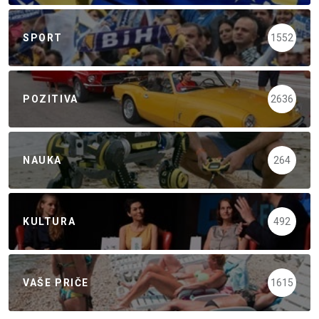
SPORT
1552
POZITIVA
2636
NAUKA
264
KULTURA
492
VAŠE PRIČE
1615