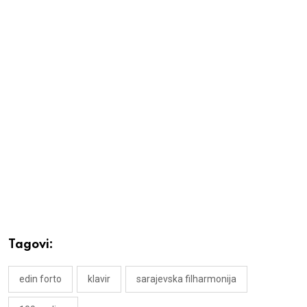
Tagovi:
edin forto
klavir
sarajevska filharmonija