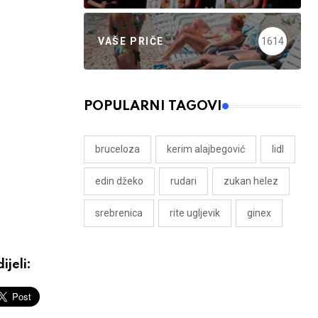
VAŠE PRIČE
1614
POPULARNI TAGOVI
bruceloza
kerim alajbegović
lidl
edin džeko
rudari
zukan helez
srebrenica
rite ugljevik
ginex
ijeli: