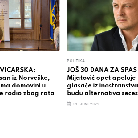
POLITIKA
ŠVICARSKA:
JOŠ 30 DANA ZA SPAS 
an iz Norveške,
Mijatović opet apeluje
ema domovini u
glasače iz inostranstv
ije rodio zbog rata
budu alternativa secesi
19. JUNI 2022.