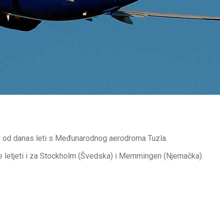
r od danas leti s Međunarodnog aerodroma Tuzla.
le će letjeti i za Stockholm (Švedska) i Memmingen (Njemačka).