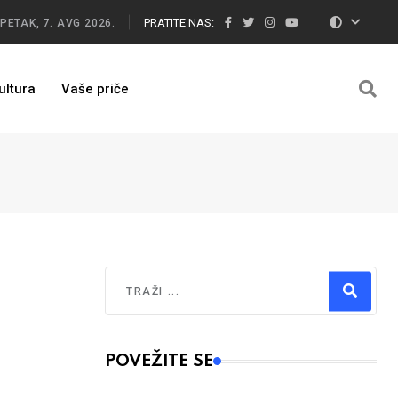
PRATITE NAS:
PETAK, 7. AVG 2026.
ultura
Vaše priče
Traži
Type 2 or more characters for results.
POVEŽITE SE