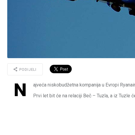
PODIJELI
N
ajveća niskobudžetna kompanija u Evropi Ryanai
Prvi let bit će na relaciji Beč – Tuzla, a iz Tuz