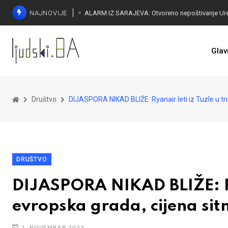
NAJNOVIJE
ALARM NA DRINI: Građani na ulici
Glav
Društvo
DIJASPORA NIKAD BLIŽE: Ryanair leti iz Tuzle u tri
DRUŠTVO
DIJASPORA NIKAD BLIŽE: Rya
evropska grada, cijena sit