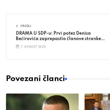
PROŠLI
DRAMA U SDP-u: Prvi potez Denisa
Bećirovića zaprepastio članove stranke…
7. AVGUST 2026.
Povezani članci