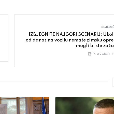
SLJEDEĆ
IZBJEGNITE NAJGORI SCENARIJ: Ukol
od danas na vozilu nemate zimsku opr
mogli bi ste zažal
7. AVGUST 2