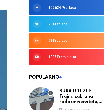
109,624 Pratilaca
28 Pratilaca
93 Pratilaca
1025 Pretplatnika
POPULARNO
BURA U TUZLI:
Trajna zabrana
rada univerzitetu,
provedba sudskih
3. AVGUST 2026.