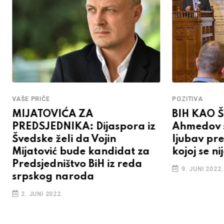
VAŠE PRIČE
POZITIVA
MIJATOVIĆA ZA
BIH KAO 
PREDSJEDNIKA: Dijaspora iz
Ahmedov s
Švedske želi da Vojin
ljubav pr
Mijatović bude kandidat za
kojoj se n
Predsjedništvo BiH iz reda
9. JUNI 2022.
srpskog naroda
2. JUNI 2022.