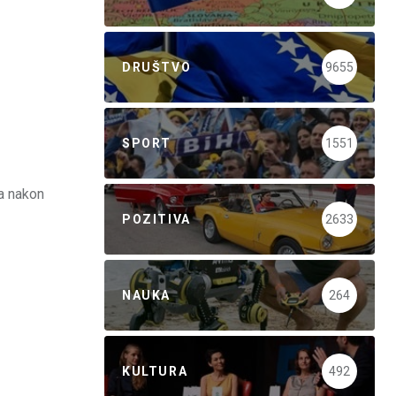
DRUŠTVO
9655
SPORT
1551
a nakon
POZITIVA
2633
NAUKA
264
KULTURA
492