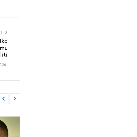
I
iko
emu
iti
026.