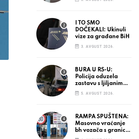
odluka
I TO SMO
DOČEKALI: Ukinuli
vize za građane BiH
3. AVGUST 2026.
BURA U RS-U:
Policija oduzela
zastavu s ljiljanima,
uručila prekršajni
5. AVGUST 2026.
nalog
RAMPA SPUŠTENA:
Masovno vraćanje
bh vozača s granica
EU, protesti na