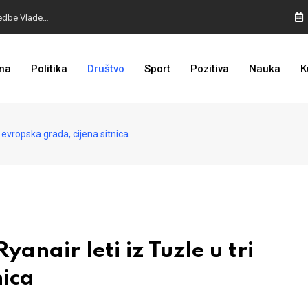
ALARM IZ SARAJEVA: Otvoreno nepoštivanje Uredbe Vlade FBIH
, svega im je dosta
na
Politika
Društvo
Sport
Pozitiva
Nauka
K
TROJKA U AKCIJI: Inicijativa za status Srebrenice pokrenuta
 evropska grada, cijena sitnica
nair leti iz Tuzle u tri
nica