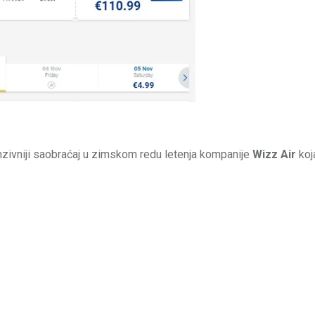
nzivniji saobraćaj u zimskom redu letenja kompanije
Wizz Air
koj