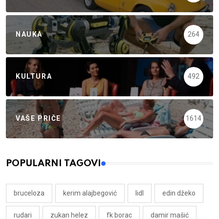
NAUKA
264
KULTURA
492
VAŠE PRIČE
1614
POPULARNI TAGOVI
bruceloza
kerim alajbegović
lidl
edin džeko
rudari
zukan helez
fk borac
damir mašić