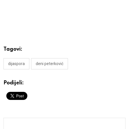
Tagovi:
dijaspora
deni peterković
Podijeli: