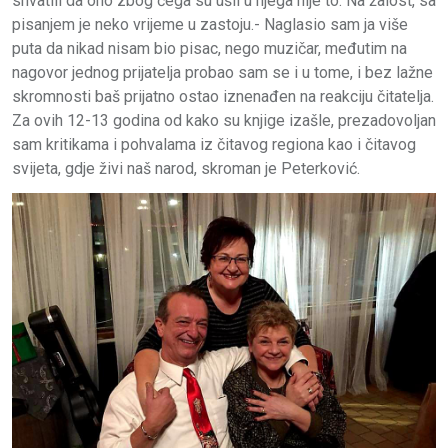
shvatili da ono zbog čega su ušli u njega nije to. Na žalost, sa
pisanjem je neko vrijeme u zastoju.- Naglasio sam ja više
puta da nikad nisam bio pisac, nego muzičar, međutim na
nagovor jednog prijatelja probao sam se i u tome, i bez lažne
skromnosti baš prijatno ostao iznenađen na reakciju čitatelja.
Za ovih 12-13 godina od kako su knjige izašle, prezadovoljan
sam kritikama i pohvalama iz čitavog regiona kao i čitavog
svijeta, gdje živi naš narod, skroman je Peterković.