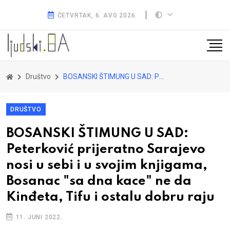
ČETVRTAK, 6. AVG 2026.
Društvo
BOSANSKI ŠTIMUNG U SAD: Peterković prijeratno Sarajevo nosi u sebi i u svojim knjigama, Bosanac "sa dna kace" ne da Kinđeta, Tifu i ostalu dobru raju
DRUŠTVO
BOSANSKI ŠTIMUNG U SAD:
Peterković prijeratno Sarajevo
nosi u sebi i u svojim knjigama,
Bosanac "sa dna kace" ne da
Kinđeta, Tifu i ostalu dobru raju
11. JUNI 2022.