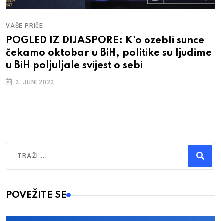
VAŠE PRIČE
POGLED IZ DIJASPORE: K'o ozebli sunce
čekamo oktobar u BiH, politike su ljudime
u BiH poljuljale svijest o sebi
2. JUNI 2022.
Traži
Type 2 or more characters for results.
POVEŽITE SE