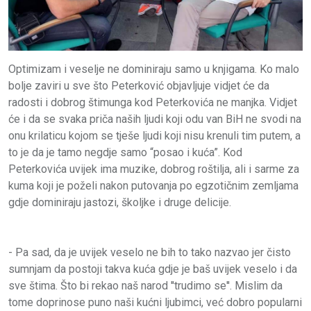
Optimizam i veselje ne dominiraju samo u knjigama. Ko malo
bolje zaviri u sve što Peterković objavljuje vidjet će da
radosti i dobrog štimunga kod Peterkovića ne manjka. Vidjet
će i da se svaka priča naših ljudi koji odu van BiH ne svodi na
onu krilaticu kojom se tješe ljudi koji nisu krenuli tim putem, a
to je da je tamo negdje samo “posao i kuća”. Kod
Peterkovića uvijek ima muzike, dobrog roštilja, ali i sarme za
kuma koji je poželi nakon putovanja po egzotičnim zemljama
gdje dominiraju jastozi, školjke i druge delicije.
- Pa sad, da je uvijek veselo ne bih to tako nazvao jer čisto
sumnjam da postoji takva kuća gdje je baš uvijek veselo i da
sve štima. Što bi rekao naš narod ''trudimo se''. Mislim da
tome doprinose puno naši kućni ljubimci, već dobro popularni