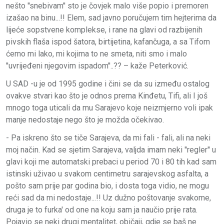
nešto ''snebivam'' sto je čovjek malo više popio i premoren
izašao na binu...!! Elem, sad javno poručujem tim hejterima da
lijeće sopstvene komplekse, i rane na glavi od razbijenih
pivskih flaša ispod šatora, birtijetina, kafančuga, a sa Tifom
ćemo mi lako, mi kojima to ne smeta, niti smo i malo
''uvrijeđeni njegovim ispadom''..?? – kaže Peterković.
U SAD -u je od 1995 godine i čini se da su između ostalog
ovakve stvari kao što je odnos prema Kinđetu, Tifi, ali I još
mnogo toga uticali da mu Sarajevo koje neizmjerno voli ipak
manje nedostaje nego što je možda očekivao.
- Pa iskreno što se tiče Sarajeva, da mi fali - fali, ali na neki
moj način. Kad se sjetim Sarajeva, valjda imam neki ''regler'' u
glavi koji me automatski prebaci u period 70 i 80 tih kad sam
istinski uživao u svakom centimetru sarajevskog asfalta, a
pošto sam prije par godina bio, i dosta toga vidio, ne mogu
reći sad da mi nedostaje...!! Uz dužno poštovanje svakome,
druga je to furka' od one na koju sam ja naučio prije rata.
Pojavio se neki drugi mentalitet, običaji, gdje se baš ne