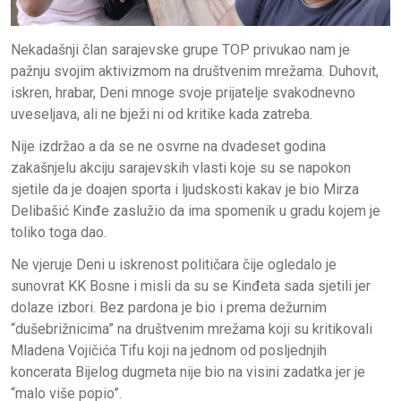
Nekadašnji član sarajevske grupe TOP privukao nam je
pažnju svojim aktivizmom na društvenim mrežama. Duhovit,
iskren, hrabar, Deni mnoge svoje prijatelje svakodnevno
uveseljava, ali ne bježi ni od kritike kada zatreba.
Nije izdržao a da se ne osvrne na dvadeset godina
zakašnjelu akciju sarajevskih vlasti koje su se napokon
sjetile da je doajen sporta i ljudskosti kakav je bio Mirza
Delibašić Kinđe zaslužio da ima spomenik u gradu kojem je
toliko toga dao.
Ne vjeruje Deni u iskrenost političara čije ogledalo je
sunovrat KK Bosne i misli da su se Kinđeta sada sjetili jer
dolaze izbori. Bez pardona je bio i prema dežurnim
“dušebrižnicima” na društvenim mrežama koji su kritikovali
Mladena Vojičića Tifu koji na jednom od posljednjih
koncerata Bijelog dugmeta nije bio na visini zadatka jer je
“malo više popio”.