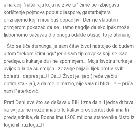
u naraciji “naša raja koja ne žive tu” čime se izbjegava
korištenje pojmova poput dijaspore, gastarbajtera,
priznajemo koji i nisu baš dopadljivi. Deni je vlastitim
primjerom pokazao da se i tamo negdje daleko ipak može
ljubomorno sačuvati dio onoga odakle otišao, to je štimung.
- Što se tiče štimunga, ja sam čitav život nastojao da budem
u tom ''nekom štimungu'' jer nisam tip čovjeka koji se ikad
predaje, a kukanje da i ne spominjem… Moja životna furka je
uvijek bila da su smijeh i zezanje najjači lijek protiv svih
bolesti i depresija...!! Da....! Život je lijep ( reče vječiti
optimista - ja ), a da me je mazio, nije vala ni blizu...!! – priča
nam Peterković.
Prati Deni sve što se dešava u BiH i zna da ni i jedna država
na svijetu ne može imati bilo kakav prosperitet dok ima tri
predsjednika, da Bosna ima i 200 miliona stanovnika čisto iz
logičnih razloga...!!