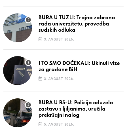
BURA U TUZLI: Trajna zabrana
rada univerzitetu, provedba
sudskih odluka
3. AVGUST 2026.
I TO SMO DOČEKALI: Ukinuli vize
za građane BiH
3. AVGUST 2026.
BURA U RS-U: Policija oduzela
zastavu s ljiljanima, uručila
prekršajni nalog
5. AVGUST 2026.