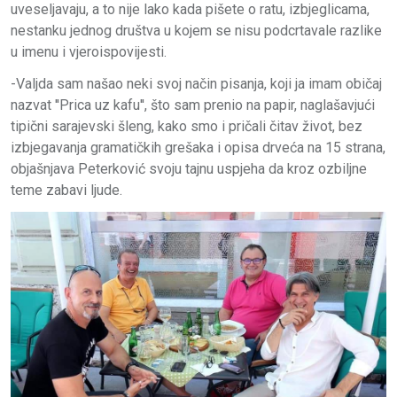
uveseljavaju, a to nije lako kada pišete o ratu, izbjeglicama,
nestanku jednog društva u kojem se nisu podcrtavale razlike
u imenu i vjeroispovijesti.
-Valjda sam našao neki svoj način pisanja, koji ja imam običaj
nazvat ''Prica uz kafu'', što sam prenio na papir, naglašavjući
tipični sarajevski šleng, kako smo i pričali čitav život, bez
izbjegavanja gramatičkih grešaka i opisa drveća na 15 strana,
objašnjava Peterković svoju tajnu uspjeha da kroz ozbiljne
teme zabavi ljude.