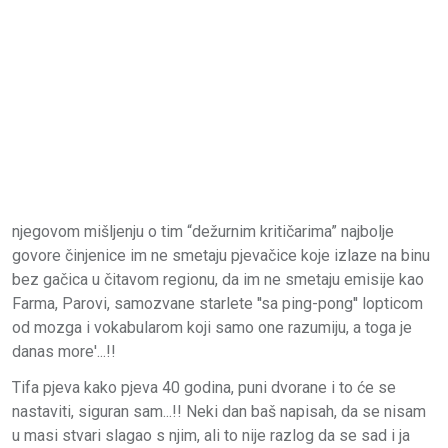
njegovom mišljenju o tim “dežurnim kritičarima” najbolje
govore činjenice im ne smetaju pjevačice koje izlaze na binu
bez gačica u čitavom regionu, da im ne smetaju emisije kao
Farma, Parovi, samozvane starlete ''sa ping-pong'' lopticom
od mozga i vokabularom koji samo one razumiju, a toga je
danas more'...!!
Tifa pjeva kako pjeva 40 godina, puni dvorane i to će se
nastaviti, siguran sam...!! Neki dan baš napisah, da se nisam
u masi stvari slagao s njim, ali to nije razlog da se sad i ja