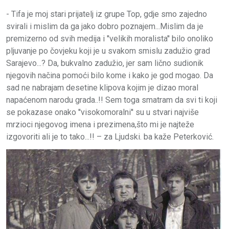
- Tifa je moj stari prijatelj iz grupe Top, gdje smo zajedno
svirali i mislim da ga jako dobro poznajem...Mislim da je
premizerno od svih medija i ''velikih moralista'' bilo onoliko
pljuvanje po čovjeku koji je u svakom smislu zadužio grad
Sarajevo...? Da, bukvalno zadužio, jer sam lično sudionik
njegovih načina pomoći bilo kome i kako je god mogao. Da
sad ne nabrajam desetine klipova kojim je dizao moral
napaćenom narodu grada..!! Sem toga smatram da svi ti koji
se pokazase onako ''visokomoralni'' su u stvari najviše
mrzioci njegovog imena i prezimena,što mi je najteže
izgovoriti ali je to tako...!! – za Ljudski. ba kaže Peterković.