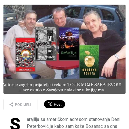
PODIJELI
S
arajlija sa američkom adresom stanovanja Deni
Peterković je kako sam kaže Bosanac sa dna