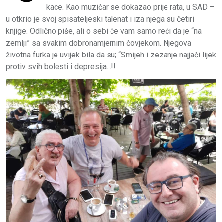
kace. Kao muzičar se dokazao prije rata, u SAD –
u otkrio je svoj spisateljeski talenat i iza njega su četiri
knjige. Odlično piše, ali o sebi će vam samo reći da je “na
zemlji” sa svakim dobronamjernim čovjekom. Njegova
životna furka je uvijek bila da su; “Smijeh i zezanje najjači lijek
protiv svih bolesti i depresija...!!