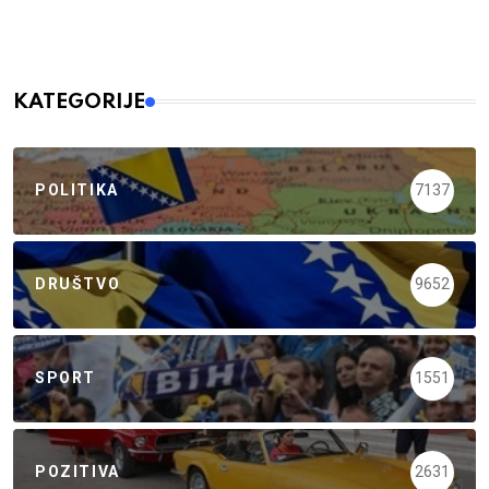
KATEGORIJE
POLITIKA
7137
DRUŠTVO
9652
SPORT
1551
POZITIVA
2631