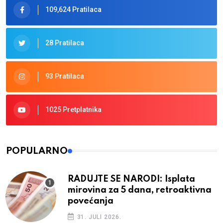
109,624 Pratilaca
28 Pratilaca
93 Pratilaca
1025 Pretplatnika
POPULARNO
RADUJTE SE NARODI: Isplata
mirovina za 5 dana, retroaktivna
povećanja
31. JULI 2026.