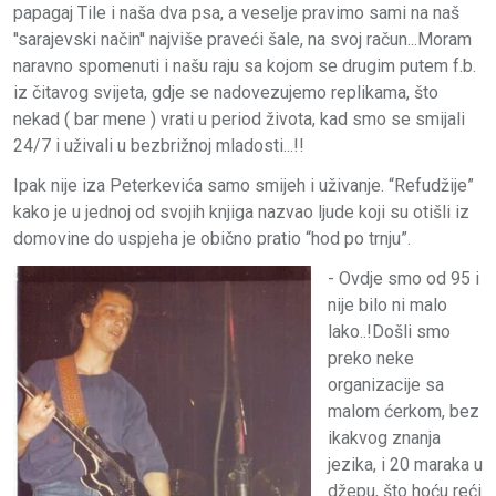
papagaj Tile i naša dva psa, a veselje pravimo sami na naš
''sarajevski način'' najviše praveći šale, na svoj račun...Moram
naravno spomenuti i našu raju sa kojom se drugim putem f.b.
iz čitavog svijeta, gdje se nadovezujemo replikama, što
nekad ( bar mene ) vrati u period života, kad smo se smijali
24/7 i uživali u bezbrižnoj mladosti...!!
Ipak nije iza Peterkevića samo smijeh i uživanje. “Refudžije”
kako je u jednoj od svojih knjiga nazvao ljude koji su otišli iz
domovine do uspjeha je obično pratio “hod po trnju”.
- Ovdje smo od 95 i
nije bilo ni malo
lako..!Došli smo
preko neke
organizacije sa
malom ćerkom, bez
ikakvog znanja
jezika, i 20 maraka u
džepu, što hoću reći