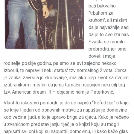
baš bukvalno
''trbuhom za
kruhom'', ali mislim
da je najvažnije sad,
da je to sve iza nas.
Svašta se moralo
prebroditi, jer smo
doveli i moje
roditelje poslije godinu, pa smo se svi zajedno nekako
izborili, te napravili neki status' tzv normalnog života. Ćerka
je velika, završila je školovanje, ima jako lijep život sa svojim
izabranikom i mislim da je na taj način ispunjen neki cilj tog
tzv. American dream...!! – objasnio nam je Peterković.
Vlastito iskustvo pomoglo je da se napišu “Refudžije” u kojoj
se krije I jedan od osnovnih motiva za napuštanje domovine
kod većine ljudi, a to je upravo briga za djecu. Kako je rečeno
u zvaničnom predstavljanju riječ je o knjizi koju su mogli
napisati svi oni koji su napustili domovinu, ili kako kaže glas