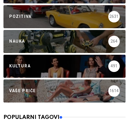
POZITIVA
2631
NAUKA
264
KULTURA
491
VAŠE PRIČE
1614
POPULARNI TAGOVI