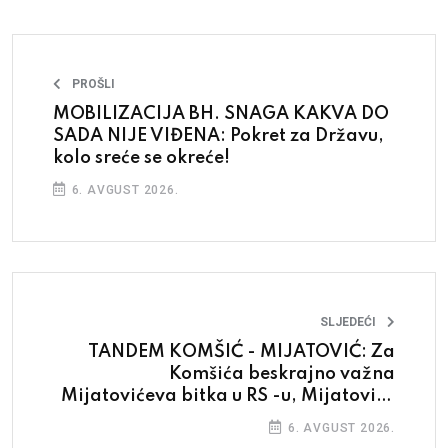
PROŠLI
MOBILIZACIJA BH. SNAGA KAKVA DO
SADA NIJE VIĐENA: Pokret za Državu,
kolo sreće se okreće!
6. AVGUST 2026.
SLJEDEĆI
TANDEM KOMŠIĆ - MIJATOVIĆ: Za
Komšića beskrajno važna
Mijatovićeva bitka u RS -u, Mijatoviću
što pohvale stižu od onoga ko će opet
6. AVGUST 2026.
biti u Predsjedništvu BiH