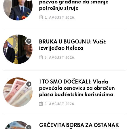
pozvao građane da smanje
potrošnju struje
2. AVGUST 2026.
BRUKA U BUGOJNU: Vučić
izvrijeđao Heleza
5. AVGUST 2026.
I TO SMO DOČEKALI: Vlada
povećala osnovicu za obračun
plaća budžetskim korisnicima
3. AVGUST 2026.
GRČEVITA BORBA ZA OSTANAK