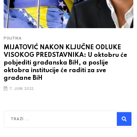
POLITIKA
MIJATOVIĆ NAKON KLJUČNE ODLUKE
VISOKOG PREDSTAVNIKA: U oktobru će
pobjediti građanska BiH, a poslije
oktobra institucije će raditi za sve
građane BiH
7. JUNI 2022.
Traži
Type 2 or more characters for results.