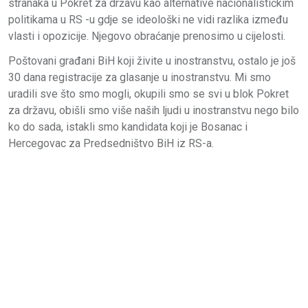
stranaka u Pokret za državu kao alternative nacionalističkim
politikama u RS -u gdje se ideološki ne vidi razlika između
vlasti i opozicije. Njegovo obraćanje prenosimo u cijelosti.
Poštovani građani BiH koji živite u inostranstvu, ostalo je još
30 dana registracije za glasanje u inostranstvu. Mi smo
uradili sve što smo mogli, okupili smo se svi u blok Pokret
za državu, obišli smo više naših ljudi u inostranstvu nego bilo
ko do sada, istakli smo kandidata koji je Bosanac i
Hercegovac za Predsedništvo BiH iz RS-a.