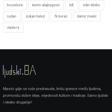
bruceloza
kerim alajbegović
lidl
edin džeko
rudari
zukan helez
fk borac
damir mašić
vlada rs
Mjesto gdje se ruše predrasude, brišu granice među ljudima,
promovišu dobre ideje, vrijednosti kulture i tradicije. Samo ljudski
i nikako drugačije!