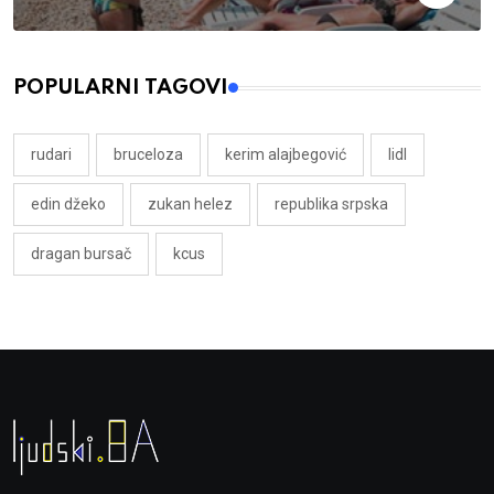
POPULARNI TAGOVI
rudari
bruceloza
kerim alajbegović
lidl
edin džeko
zukan helez
republika srpska
dragan bursač
kcus