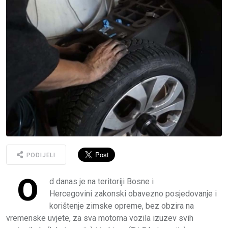
PODIJELI
O
d danas je na teritoriji Bosne i
Hercegovini zakonski obavezno posjedovanje i
korištenje zimske opreme, bez obzira na
vremenske uvjete, za sva motorna vozila izuzev svih