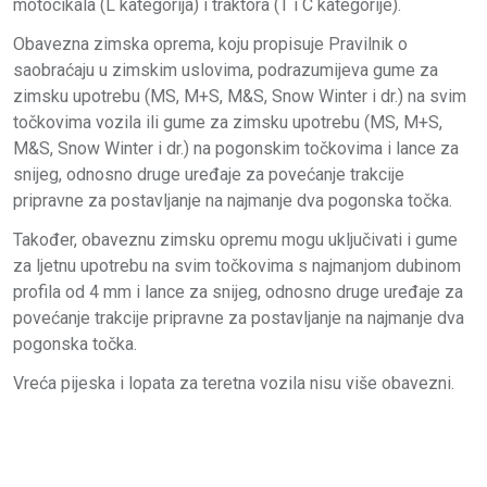
motocikala (L kategorija) i traktora (T i C kategorije).
Obavezna zimska oprema, koju propisuje Pravilnik o
saobraćaju u zimskim uslovima, podrazumijeva gume za
zimsku upotrebu (MS, M+S, M&S, Snow Winter i dr.) na svim
točkovima vozila ili gume za zimsku upotrebu (MS, M+S,
M&S, Snow Winter i dr.) na pogonskim točkovima i lance za
snijeg, odnosno druge uređaje za povećanje trakcije
pripravne za postavlјanje na najmanje dva pogonska točka.
Također, obaveznu zimsku opremu mogu uključivati i gume
za lјetnu upotrebu na svim točkovima s najmanjom dubinom
profila od 4 mm i lance za snijeg, odnosno druge uređaje za
povećanje trakcije pripravne za postavlјanje na najmanje dva
pogonska točka.
Vreća pijeska i lopata za teretna vozila nisu više obavezni.