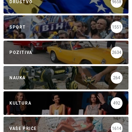
DRUŠTVO
9658
SPORT
1551
POZITIVA
2634
NAUKA
264
KULTURA
492
VAŠE PRIČE
1614