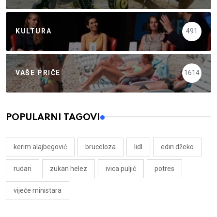
KULTURA
491
VAŠE PRIČE
1614
POPULARNI TAGOVI
kerim alajbegović
bruceloza
lidl
edin džeko
rudari
zukan helez
ivica puljić
potres
vijeće ministara