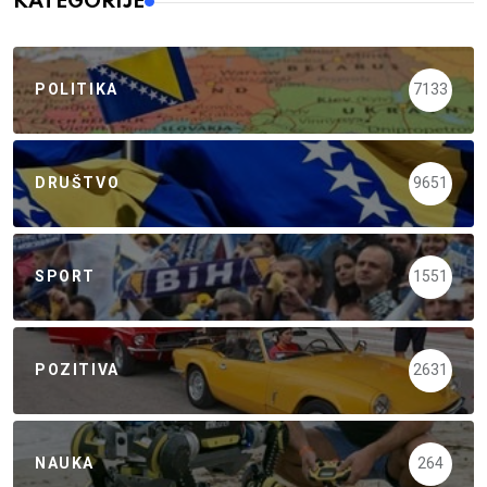
KATEGORIJE
POLITIKA
7133
DRUŠTVO
9651
SPORT
1551
POZITIVA
2631
NAUKA
264