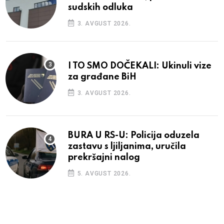
sudskih odluka
3. AVGUST 2026.
I TO SMO DOČEKALI: Ukinuli vize
za građane BiH
3. AVGUST 2026.
BURA U RS-U: Policija oduzela
zastavu s ljiljanima, uručila
prekršajni nalog
5. AVGUST 2026.