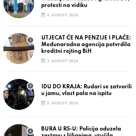
protesti na vidiku
4. AVGUST 2026.
UTJECAT ĆE NA PENZIJE I PLAĆE:
Međunarodna agencija potvrdila
kreditni rejting BiH
3. AVGUST 2026.
IDU DO KRAJA: Rudari se zatvorili
u jamu, vlast pala na ispitu
5. AVGUST 2026.
BURA U RS-U: Policija oduzela
zastavu s ljiljanima, uručila