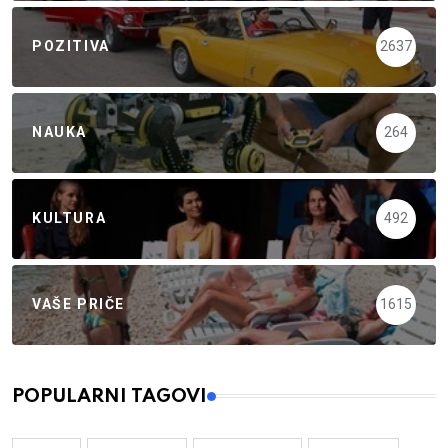
POZITIVA
2637
NAUKA
264
KULTURA
492
VAŠE PRIČE
1615
POPULARNI TAGOVI