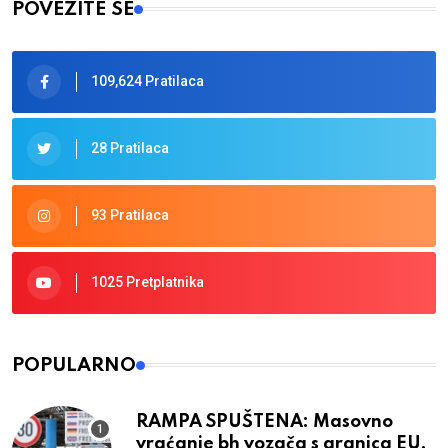
POVEŽITE SE
109,624 Pratilaca
28 Pratilaca
93 Pratilaca
1025 Pretplatnika
POPULARNO
RAMPA SPUŠTENA: Masovno
vraćanje bh vozača s granica EU,