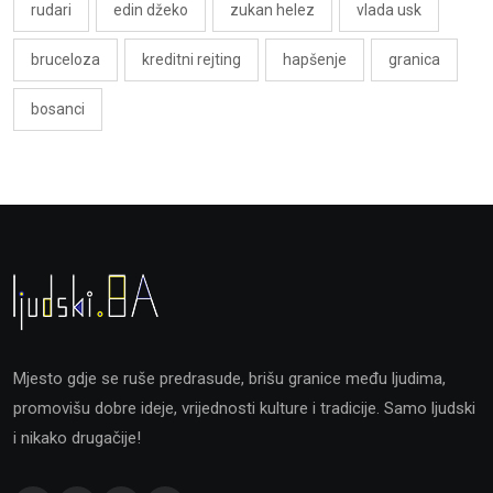
rudari
edin džeko
zukan helez
vlada usk
bruceloza
kreditni rejting
hapšenje
granica
bosanci
Mjesto gdje se ruše predrasude, brišu granice među ljudima,
promovišu dobre ideje, vrijednosti kulture i tradicije. Samo ljudski
i nikako drugačije!