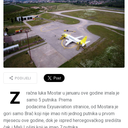
PODIJELI
Z
račna luka Mostar u januaru ove godine imala je
samo 5 putnika. Prema
podacima Exyuaviation stranice, od Mostara je
gori samo Brač koji nije imao niti jednog putnika u prvom
mjesecu ove godine, dok je ispred hercegovačkog središta
čak i Mali Lošinj koji je imao 7 putnika.