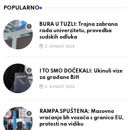
POPULARNO
BURA U TUZLI: Trajna zabrana
rada univerzitetu, provedba
sudskih odluka
3. AVGUST 2026.
I TO SMO DOČEKALI: Ukinuli vize
za građane BiH
3. AVGUST 2026.
RAMPA SPUŠTENA: Masovno
vraćanje bh vozača s granica EU,
protesti na vidiku