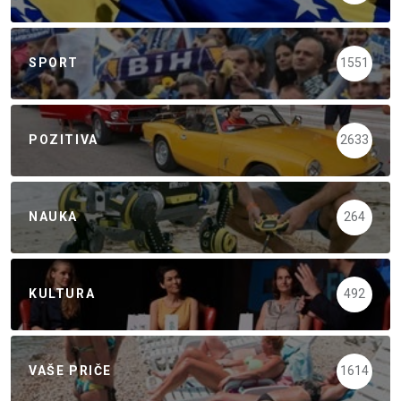
SPORT
1551
POZITIVA
2633
NAUKA
264
KULTURA
492
VAŠE PRIČE
1614