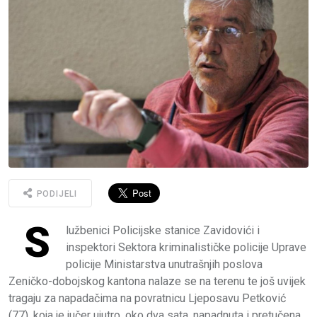
PODIJELI
S
lužbenici Policijske stanice Zavidovići i
inspektori Sektora kriminalističke policije Uprave
policije Ministarstva unutrašnjih poslova
Zeničko-dobojskog kantona nalaze se na terenu te još uvijek
tragaju za napadačima na povratnicu Ljeposavu Petković
(77), koja je jučer ujutro, oko dva sata, napadnuta i pretučena