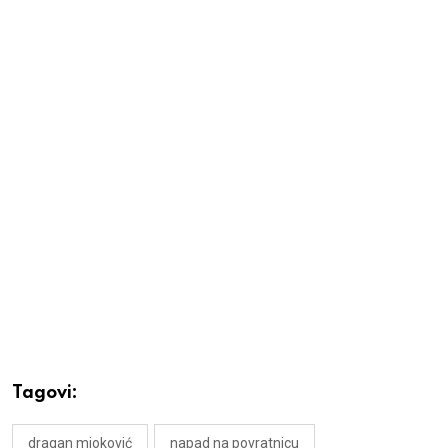
Tagovi:
dragan mioković
napad na povratnicu