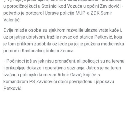
u porodičnoj kući u Stošnici kod Vozuće u općini Zavidovići -
potvrdio je portparol Uprave policije MUP-a ZDK Samir
Valentić.
Dvije mlađe osobe su sjekirom razvalile ulazna vrata kuće i,
uz prijetnje ubistvom, tražile novac od starice Petković, koja
je tom prilikom zadobila ozljede pa joj je pružena medicinska
pomoć u Kantonalnoj bolnici Zenica.
- Počinioci još uvijek nisu pronađeni, ali policajci su na terenu
i prikupljaju dokaze i operativna saznanja. Jutros je na teren
izašao i policijski komesar Admir Gazić, koji će s
komandirom PS Zavidovići obići povrijeđenu Ljeposavu
Petković.