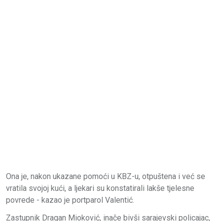
Ona je, nakon ukazane pomoći u KBZ-u, otpuštena i već se
vratila svojoj kući, a ljekari su konstatirali lakše tjelesne
povrede - kazao je portparol Valentić.
Zastupnik Dragan Mioković, inače bivši sarajevski policajac,