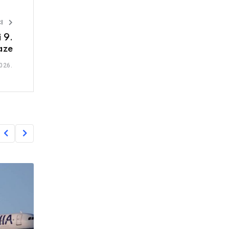
I
 9.
aze
026.