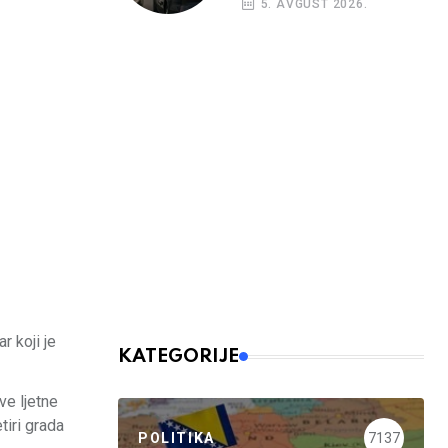
5. AVGUST 2026.
nalog
r koji je
KATEGORIJE
ve ljetne
tiri grada
POLITIKA
7137