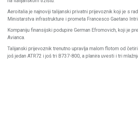
na italijanskom tržištu.
Aeroitalia je najnoviji talijanski privatni prijevoznik koji je 
Ministarstva infrastrukture i prometa Francesco Gaetano Intrie
Kompaniju finansijski podupire German Efromovich, koji je pr
Avianca.
Talijanski prijevoznik trenutno upravlja malom flotom od četi
još jedan ATR72 i još tri B737-800, a planira uvesti i tri mla