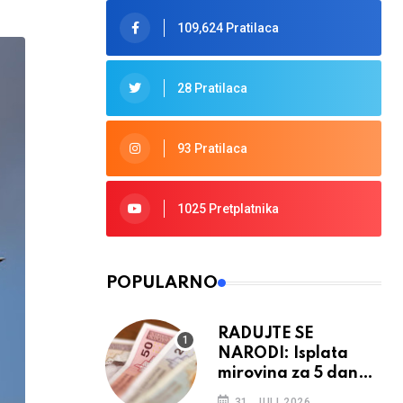
109,624 Pratilaca
28 Pratilaca
93 Pratilaca
1025 Pretplatnika
POPULARNO
RADUJTE SE
NARODI: Isplata
mirovina za 5 dana,
retroaktivna
31. JULI 2026.