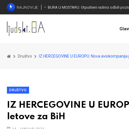
NAJNOVIJE
SORECA ZADOVOLJAN: Važan korak BiH ka EU
Glav
Društvo
IZ HERCEGOVINE U EUROPU: Nova aviokompanija p
DRUŠTVO
IZ HERCEGOVINE U EUROPU
letove za BiH