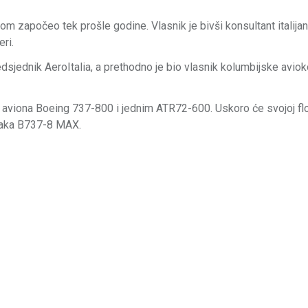
s radom započeo tek prošle godine. Vlasnik je bivši konsultant italij
ri.
edsjednik AeroItalia, a prethodno je bio vlasnik kolumbijske avio
ri aviona Boeing 737-800 i jednim ATR72-600. Uskoro će svojoj flo
žnjaka B737-8 MAX.