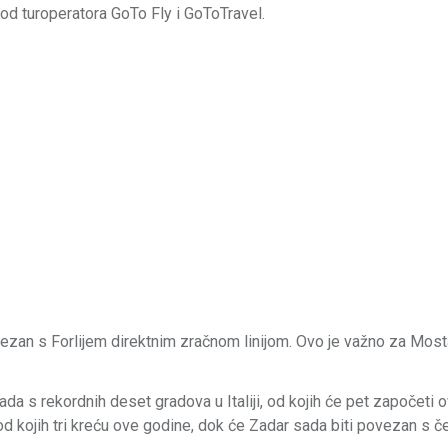
kod turoperatora GoTo Fly i GoToTravel.
ovezan s Forlijem direktnim zračnom linijom. Ovo je važno za Mosta
a s rekordnih deset gradova u Italiji, od kojih će pet započeti o
 od kojih tri kreću ove godine, dok će Zadar sada biti povezan s če