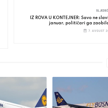
SLJEDEĆ
IZ ROVA U KONTEJNER: Savo ne slavi
januar, političari ga zaobil
7. AVGUST 2