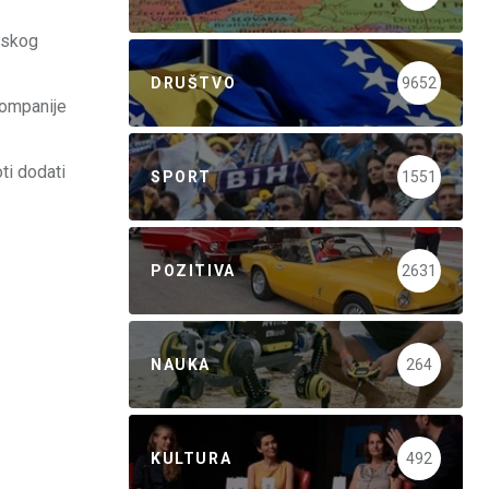
anskog
DRUŠTVO
9652
kompanije
ti dodati
SPORT
1551
POZITIVA
2631
NAUKA
264
KULTURA
492