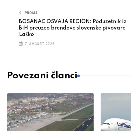
PROŠLI
BOSANAC OSVAJA REGION: Poduzetnik iz
BiH preuzeo brendove slovenske pivovare
Laško
7. AVGUST 2026.
Povezani članci