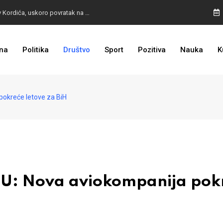
BURA U MOSTARU: Otpušteni radnici odbili poziv Kordića, uskoro povratak na posao
na
Politika
Društvo
Sport
Pozitiva
Nauka
K
I TO SMO DOČEKALI: Grad u BiH prvi put dobio sredstva EU
okreće letove za BiH
: Nova aviokompanija pok