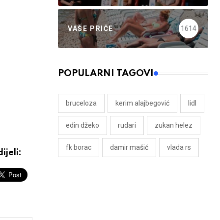
VAŠE PRIČE
1614
POPULARNI TAGOVI
bruceloza
kerim alajbegović
lidl
edin džeko
rudari
zukan helez
fk borac
damir mašić
vlada rs
ijeli: