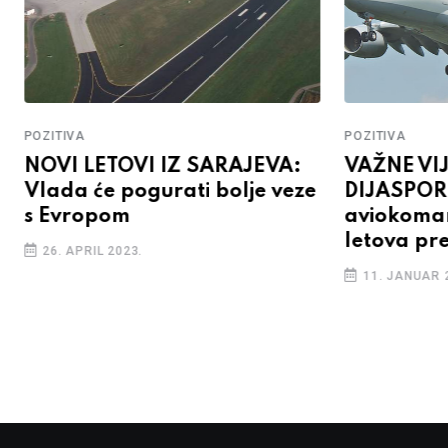
POZITIVA
POZITIVA
NOVI LETOVI IZ SARAJEVA:
VAŽNE VIJ
Vlada će pogurati bolje veze
DIJASPOR
s Evropom
aviokoman
letova pr
26. APRIL 2023.
11. JANUAR 