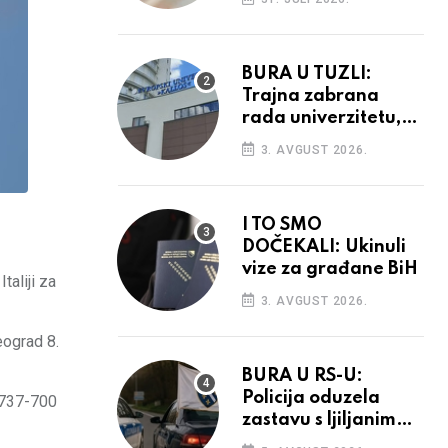
povećanja
BURA U TUZLI:
Trajna zabrana
rada univerzitetu,
provedba sudskih
3. AVGUST 2026.
odluka
I TO SMO
DOČEKALI: Ukinuli
vize za građane BiH
taliji za
3. AVGUST 2026.
eograd 8.
BURA U RS-U:
Policija oduzela
g 737-700
zastavu s ljiljanima,
uručila prekršajni