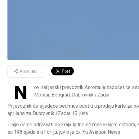
PODIJELI
N
ovi talijanski prevoznik Aeroitalia započet će sez
Mostar, Beograd, Dubrovnik i Zadar.
Prijevoznik će sljedeće sedmice pustiti u prodaju karte za nov
aprila te za Dubrovnik i Zadar 15. juna.
Linije će se održavati do kraja ljetne sezone krajem oktobra,
sa 148 sjedala u Forliju, javio je Ex-Yu Aviation News.