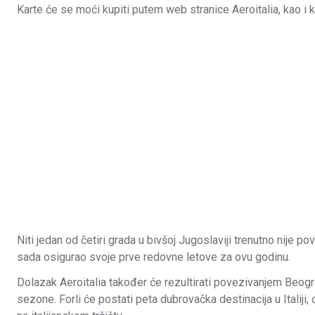
Karte će se moći kupiti putem web stranice Aeroitalia, kao i 
Niti jedan od četiri grada u bivšoj Jugoslaviji trenutno nije p
sada osigurao svoje prve redovne letove za ovu godinu.
Dolazak Aeroitalia također će rezultirati povezivanjem Beograd
sezone. Forli će postati peta dubrovačka destinacija u Italiji,