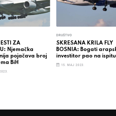
DRUŠTVO
ESTI ZA
SKRESANA KRILA FLY
U: Njemačka
BOSNIA: Bogati araps
ija pojačava broj
investitor pao na ispitu
ema BiH
15. MAJ 2023.
2023.