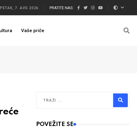
PRATITE NAS:
PETAK, 7. AVG 2026.
ultura
Vaše priče
Traži
reće
Type 2 or more characters for results.
POVEŽITE SE