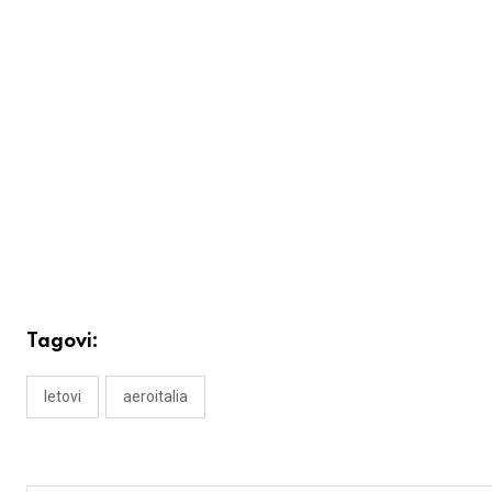
Tagovi:
letovi
aeroitalia