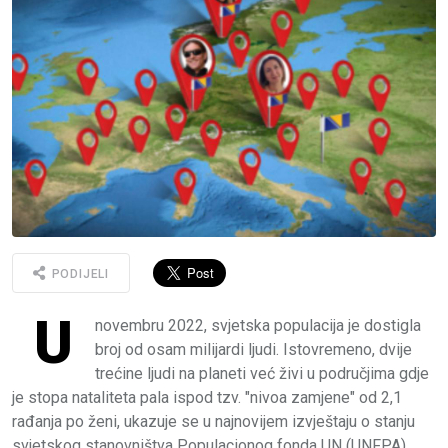
PODIJELI
U
novembru 2022, svjetska populacija je dostigla
broj od osam milijardi ljudi. Istovremeno, dvije
trećine ljudi na planeti već živi u područjima gdje
je stopa nataliteta pala ispod tzv. "nivoa zamjene" od 2,1
rađanja po ženi, ukazuje se u najnovijem izvještaju o stanju
svjetskog stanovništva Populacionog fonda UN (UNFPA).