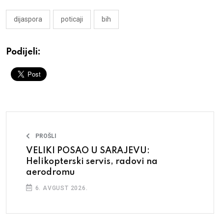
dijaspora
poticaji
bih
Podijeli:
PROŠLI
VELIKI POSAO U SARAJEVU:
Helikopterski servis, radovi na
aerodromu
6. AVGUST 2026.