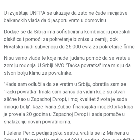
U izvještaju UNFPA se ukazuje da zato ne čude inicijative
balkanskih vlada da dijasporu vrate u domovinu.
Dodaje se da Srbija ima sofisticiranu kombinaciju poreskih
olakšica i pomoći za pokretanje biznisa u zemlji, dok
Hrvatska nudi subvenciju do 26.000 evra za pokretanje firme.
Nisu samo vlade te koje nude ljudima pomoć da se vrate u
zemlju rođenja. U Srbiji NVO "Tačka povratka" ima misiju da
stvori bolju klimu za povratnike.
"Kada sam odlučila da se vratim u Srbiju, obratila sam se
'Tački povratka'. Imala sam šansu da vidim koje su stvari
slične kao u Zapadnoj Evropi, i moj kvalitet života je sada
mnogo bolji", kaže Ivana Zubac, finansijska inspektorka koja
je provela 20 godina u Zapadnoj Evropi i sada pomaže u
snalaženju novim povratnicima.
I Jelena Perić, pedijatrijska sestra, vratila se iz Minhena u