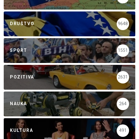
DRUŠTVO
9648
SPORT
1551
POZITIVA
2631
NAUKA
264
KULTURA
491