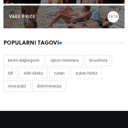
VAŠE PRIČE
1614
POPULARNI TAGOVI
kerim alajbegović
vijeće ministara
bruceloza
lidl
edin džeko
rudari
zukan helez
ivica puljić
diskriminacija