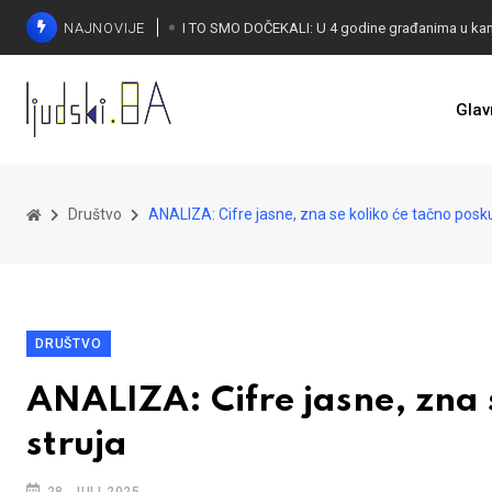
NAJNOVIJE
Glav
KONAKOVIĆ PALI ALARM: Otvoreno pismo UN-u
Društvo
ANALIZA: Cifre jasne, zna se koliko će tačno posku
DRUŠTVO
ANALIZA: Cifre jasne, zna s
struja