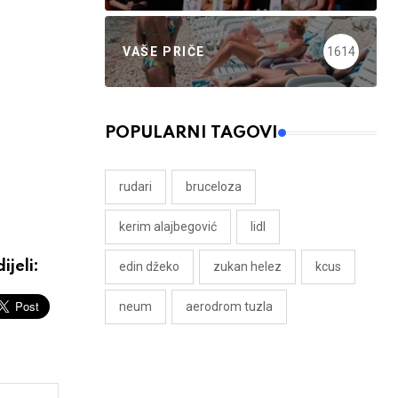
VAŠE PRIČE
1614
POPULARNI TAGOVI
rudari
bruceloza
kerim alajbegović
lidl
ijeli:
edin džeko
zukan helez
kcus
neum
aerodrom tuzla