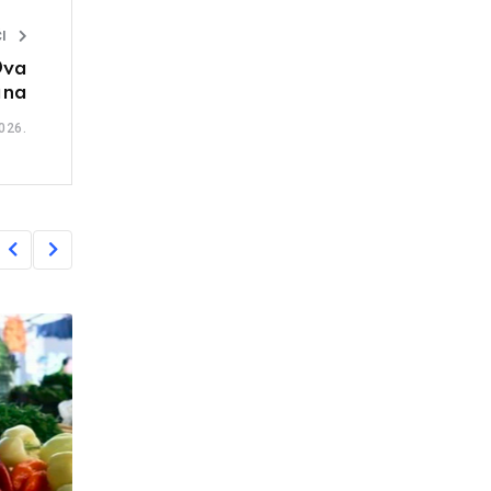
I
Dva
ana
026.