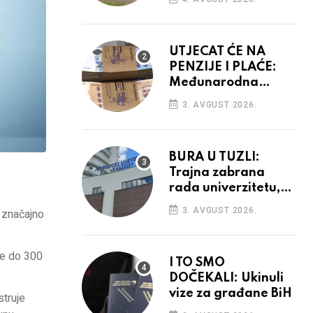
vidiku
UTJECAT ĆE NA
PENZIJE I PLAĆE:
Međunarodna
agencija potvrdila
3. AVGUST 2026.
kreditni rejting BiH
BURA U TUZLI:
Trajna zabrana
rada univerzitetu,
provedba sudskih
3. AVGUST 2026.
i značajno
odluka
če do 300
I TO SMO
DOČEKALI: Ukinuli
vize za građane BiH
struje