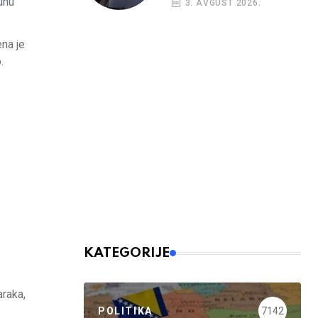
unu
3. AVGUST 2026.
ena je
.
KATEGORIJE
araka,
POLITIKA
7142