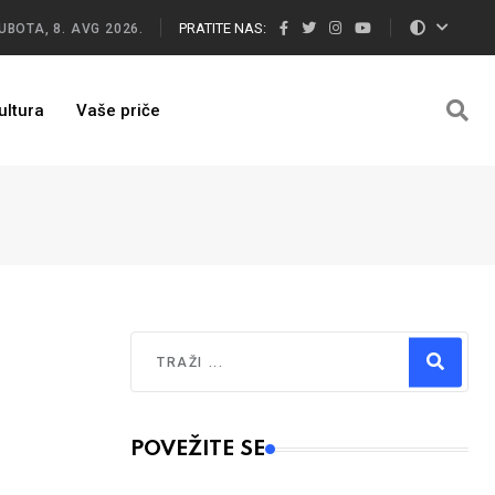
PRATITE NAS:
UBOTA, 8. AVG 2026.
ultura
Vaše priče
Traži
Type 2 or more characters for results.
POVEŽITE SE