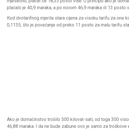
mjesečno, plaćat će 18,33 posto više. U principu ako je domać
plaćalo je 40,9 maraka, a po novom 46,9 maraka ili 13 posto v
Kod dvotarifnog mjerila stara cijena za visoku tarifu za one k
0,1135, što je povećanje od preko 11 posto za malu tarifu sta
Ako je domaćinstvo trošilo 500 kilovat-sati, od toga 300 viso
46,88 maraka. I da ne bude zabune ovo je samo za troškove e