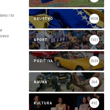
šeno i to
DRUŠTVO
9658
ne
apravo
SPORT
1551
POZITIVA
2634
NAUKA
264
KULTURA
492