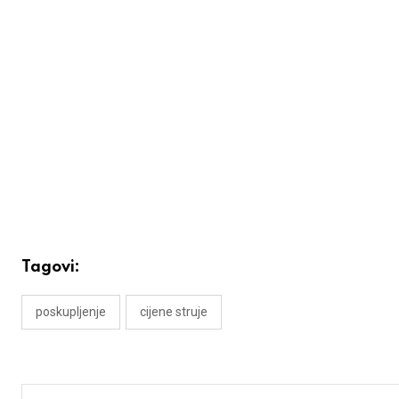
Tagovi:
poskupljenje
cijene struje