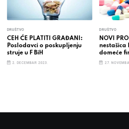
DRUŠTVO
DRUŠTVO
CEH ĆE PLATITI GRAĐANI:
NOVI PROB
Poslodavci o poskupljenju
nestašica 
struje u F BiH
domeće f
2. DECEMBAR 2023.
27. NOVEMBA