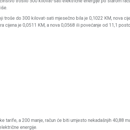
instvo trošilo 500 kilovat-sati električne energije po starom rač
iše.
oji troše do 300 kilovat-sati mjesečno bila je 0,1022 KM, nova cij
ra cijena je 0,0511 KM, a nova 0,0568 ili povećanje od 11,1 posto
ke tarife, a 200 manje, račun će biti umjesto nekadašnjih 40,88 m
lektrične energije.