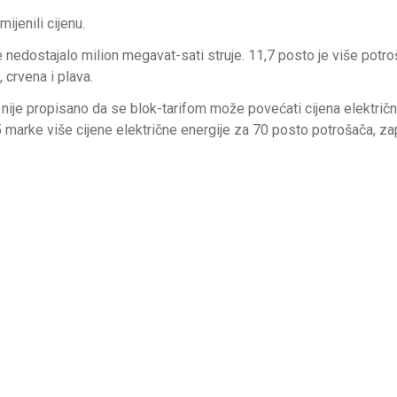
ijenili cijenu.
e nedostajalo milion megavat-sati struje. 11,7 posto je više potro
 crvena i plava.
nije propisano da se blok-tarifom može povećati cijena električ
,5 marke više cijene električne energije za 70 posto potrošača, z