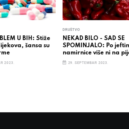
DRUŠTVO
LEM U BIH: Stiže
NEKAD BILO - SAD SE
lijekova, šansa su
SPOMINJALO: Po jeftin
irme
namirnice više ni na pi
R 2023.
29. SEPTEMBAR 2023.