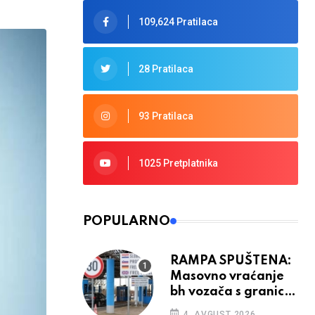
109,624 Pratilaca
28 Pratilaca
93 Pratilaca
1025 Pretplatnika
POPULARNO
RAMPA SPUŠTENA:
Masovno vraćanje
bh vozača s granica
EU, protesti na
4. AVGUST 2026.