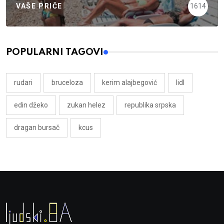
VAŠE PRIČE
1614
POPULARNI TAGOVI
rudari
bruceloza
kerim alajbegović
lidl
edin džeko
zukan helez
republika srpska
dragan bursač
kcus