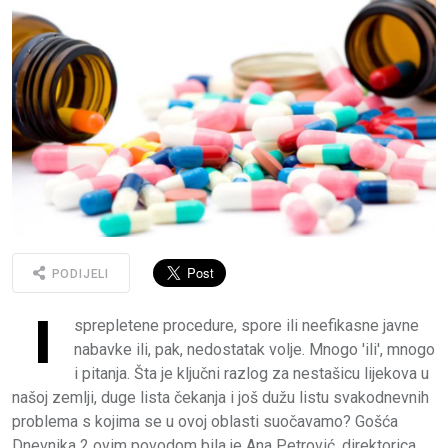
PODIJELI
I
sprepletene procedure, spore ili neefikasne javne
nabavke ili, pak, nedostatak volje. Mnogo 'ili', mnogo
i pitanja. Šta je ključni razlog za nestašicu lijekova u
našoj zemlji, duge lista čekanja i još dužu listu svakodnevnih
problema s kojima se u ovoj oblasti suočavamo? Gošća
Dnevnika 2 ovim povodom bila je Ana Petrović, direktorica