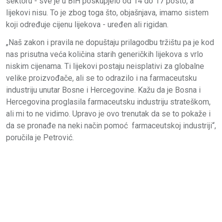
sektoru - sve je u BiH poskupjelo od 14 do 17 posto, a
lijekovi nisu. To je zbog toga što, objašnjava, imamo sistem
koji određuje cijenu lijekova - uređen ali rigidan.
„Naš zakon i pravila ne dopuštaju prilagodbu tržištu pa je kod
nas prisutna veća količina starih generičkih lijekova s vrlo
niskim cijenama. Ti lijekovi postaju neisplativi za globalne
velike proizvođače, ali se to odrazilo i na farmaceutsku
industriju unutar Bosne i Hercegovine. Kažu da je Bosna i
Hercegovina proglasila farmaceutsku industriju strateškom,
ali mi to ne vidimo. Upravo je ovo trenutak da se to pokaže i
da se pronađe na neki način pomoć farmaceutskoj industriji“,
poručila je Petrović.