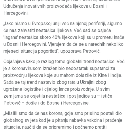
Udruženja inovativnih proizvođača lijekova u Bosni i
Hercegovini.
„Iako nismo u Evropskoj uniji već na njenoj periferiji, sigurno
će nas zahvatiti nestašica lijekova. Već sad se osjeća
'lagana' nestašica skoro 40% lijekova koji su u prometu inače
u Bosni i Hercegovini. Vjerujem da će se u narednih nekoliko
mjeseci situacija pogoršati“, upozorava Petrović.
Objašnjava kako je razlog tome globalni trend nestašice. Već
je s koronavirusom izražen bio nedostatak supstanci za
proizvodnju lijekova koje su mahom dolazile iz Kine i Indije.
Sada se taj trend nastavio zbog rata u Ukrajini zbog
ugrožene logistike i cijelog lanca proizvodnje. U svim
zemljama se osjetila nestašica i posljedice su – ističe
Petrović – došle i do Bosne i Hercegovine.
„Mislili smo da će nas korona, gdje smo prisilno postali dio
globalnog svijeta kad je u pitanju nabavka vakcina i praćenje
situacije, naučiti da se pripremimo i počnemo pratiti