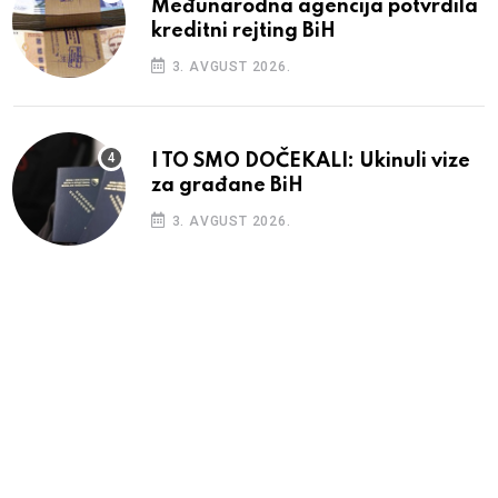
Međunarodna agencija potvrdila
kreditni rejting BiH
3. AVGUST 2026.
I TO SMO DOČEKALI: Ukinuli vize
za građane BiH
3. AVGUST 2026.