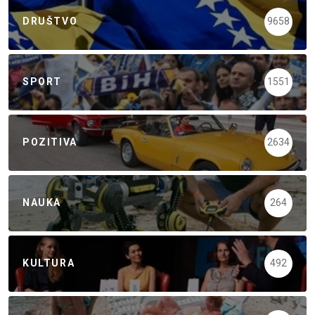
DRUŠTVO
9658
SPORT
1551
POZITIVA
2634
NAUKA
264
KULTURA
492