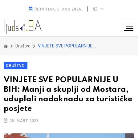
ČETVRTAK, 6. AVG 2026.
Društvo
VINJETE SVE POPULARNIJE U BIH: Manji a skuplji od Mostara, uduplali nadoknadu za turističke posjete
DRUŠTVO
VINJETE SVE POPULARNIJE U
BIH: Manji a skuplji od Mostara,
uduplali nadoknadu za turističke
posjete
28. MART 2023.