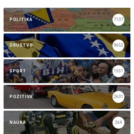
POLITIKA
7137
DRUŠTVO
9652
SPORT
1551
POZITIVA
2631
NAUKA
264