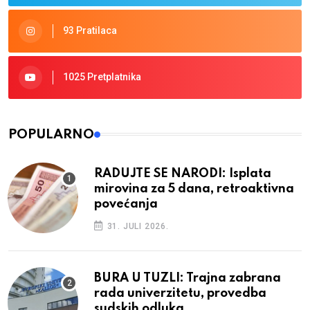
93 Pratilaca
1025 Pretplatnika
POPULARNO
RADUJTE SE NARODI: Isplata
mirovina za 5 dana, retroaktivna
povećanja
31. JULI 2026.
BURA U TUZLI: Trajna zabrana
rada univerzitetu, provedba
sudskih odluka