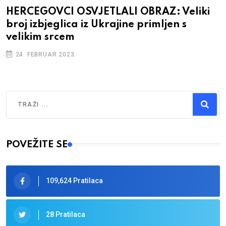
HERCEGOVCI OSVJETLALI OBRAZ: Veliki
broj izbjeglica iz Ukrajine primljen s
velikim srcem
24. FEBRUAR 2023.
Traži
Type 2 or more characters for results.
POVEŽITE SE
109,624 Pratilaca
28 Pratilaca