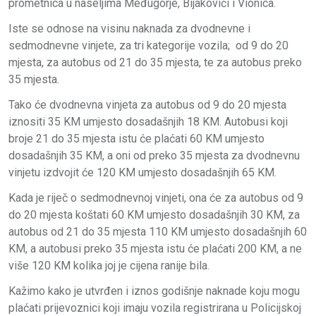
prometnica u naseljima Međugorje, Bijakovići i Vionica.
Iste se odnose na visinu naknada za dvodnevne i
sedmodnevne vinjete, za tri kategorije vozila; od 9 do 20
mjesta, za autobus od 21 do 35 mjesta, te za autobus preko
35 mjesta.
Tako će dvodnevna vinjeta za autobus od 9 do 20 mjesta
iznositi 35 KM umjesto dosadašnjih 18 KM. Autobusi koji
broje 21 do 35 mjesta istu će plaćati 60 KM umjesto
dosadašnjih 35 KM, a oni od preko 35 mjesta za dvodnevnu
vinjetu izdvojit će 120 KM umjesto dosadašnjih 65 KM.
Kada je riječ o sedmodnevnoj vinjeti, ona će za autobus od 9
do 20 mjesta koštati 60 KM umjesto dosadašnjih 30 KM, za
autobus od 21 do 35 mjesta 110 KM umjesto dosadašnjih 60
KM, a autobusi preko 35 mjesta istu će plaćati 200 KM, a ne
više 120 KM kolika joj je cijena ranije bila.
Kažimo kako je utvrđen i iznos godišnje naknade koju mogu
plaćati prijevoznici koji imaju vozila registrirana u Policijskoj