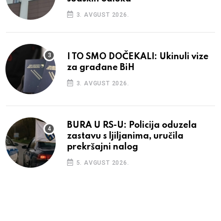
3. AVGUST 2026.
I TO SMO DOČEKALI: Ukinuli vize
za građane BiH
3. AVGUST 2026.
BURA U RS-U: Policija oduzela
zastavu s ljiljanima, uručila
prekršajni nalog
5. AVGUST 2026.