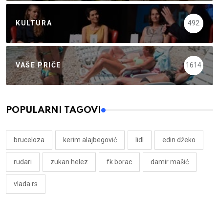
KULTURA
492
VAŠE PRIČE
1614
POPULARNI TAGOVI
bruceloza
kerim alajbegović
lidl
edin džeko
rudari
zukan helez
fk borac
damir mašić
vlada rs