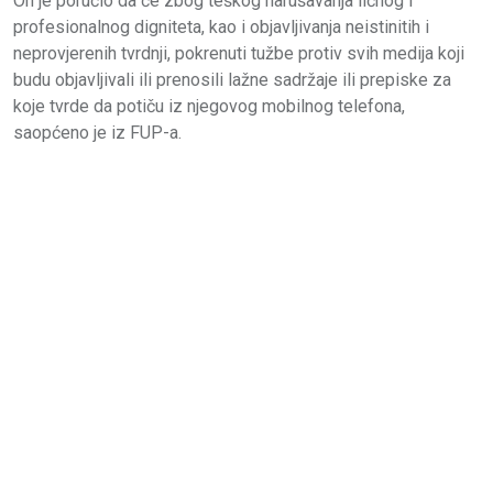
On je poručio da će zbog teškog narušavanja ličnog i
profesionalnog digniteta, kao i objavljivanja neistinitih i
neprovjerenih tvrdnji, pokrenuti tužbe protiv svih medija koji
budu objavljivali ili prenosili lažne sadržaje ili prepiske za
koje tvrde da potiču iz njegovog mobilnog telefona,
saopćeno je iz FUP-a.