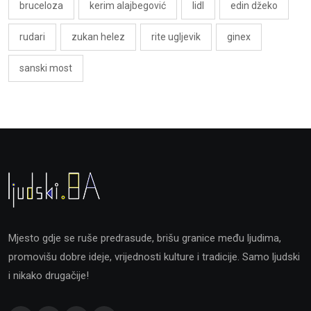
bruceloza
kerim alajbegović
lidl
edin džeko
rudari
zukan helez
rite ugljevik
ginex
sanski most
Mjesto gdje se ruše predrasude, brišu granice među ljudima,
promovišu dobre ideje, vrijednosti kulture i tradicije. Samo ljudski
i nikako drugačije!