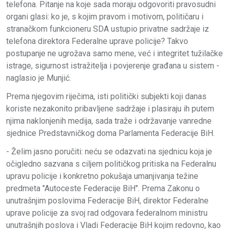
telefona. Pitanje na koje sada moraju odgovoriti pravosudni
organi glasi: ko je, s kojim pravom i motivom, političaru i
stranačkom funkcioneru SDA ustupio privatne sadržaje iz
telefona direktora Federalne uprave policije? Takvo
postupanje ne ugrožava samo mene, već i integritet tužilačke
istrage, sigurnost istražitelja i povjerenje građana u sistem -
naglasio je Munjić.
Prema njegovim riječima, isti politički subjekti koji danas
koriste nezakonito pribavljene sadržaje i plasiraju ih putem
njima naklonjenih medija, sada traže i održavanje vanredne
sjednice Predstavničkog doma Parlamenta Federacije BiH.
- Želim jasno poručiti: neću se odazvati na sjednicu koja je
očigledno sazvana s ciljem političkog pritiska na Federalnu
upravu policije i konkretno pokušaja umanjivanja težine
predmeta "Autoceste Federacije BiH". Prema Zakonu o
unutrašnjim poslovima Federacije BiH, direktor Federalne
uprave policije za svoj rad odgovara federalnom ministru
unutrašnjih poslova i Vladi Federacije BiH kojim redovno, kao