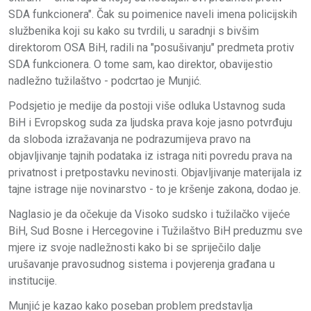
SDA funkcionera". Čak su poimenice naveli imena policijskih
službenika koji su kako su tvrdili, u saradnji s bivšim
direktorom OSA BiH, radili na "posušivanju" predmeta protiv
SDA funkcionera. O tome sam, kao direktor, obavijestio
nadležno tužilaštvo - podcrtao je Munjić.
Podsjetio je medije da postoji više odluka Ustavnog suda
BiH i Evropskog suda za ljudska prava koje jasno potvrđuju
da sloboda izražavanja ne podrazumijeva pravo na
objavljivanje tajnih podataka iz istraga niti povredu prava na
privatnost i pretpostavku nevinosti. Objavljivanje materijala iz
tajne istrage nije novinarstvo - to je kršenje zakona, dodao je.
Naglasio je da očekuje da Visoko sudsko i tužilačko vijeće
BiH, Sud Bosne i Hercegovine i Tužilaštvo BiH preduzmu sve
mjere iz svoje nadležnosti kako bi se spriječilo dalje
urušavanje pravosudnog sistema i povjerenja građana u
institucije.
Munjić je kazao kako poseban problem predstavlja