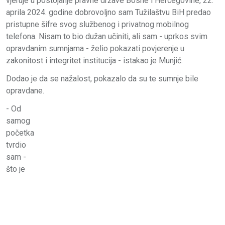
vjeruje u postojanje pravne države Bosne i Hercegovine, 22.
aprila 2024. godine dobrovoljno sam Tužilaštvu BiH predao
pristupne šifre svog službenog i privatnog mobilnog
telefona. Nisam to bio dužan učiniti, ali sam - uprkos svim
opravdanim sumnjama - želio pokazati povjerenje u
zakonitost i integritet institucija - istakao je Munjić.
Dodao je da se nažalost, pokazalo da su te sumnje bile
opravdane.
- Od
samog
početka
tvrdio
sam -
što je