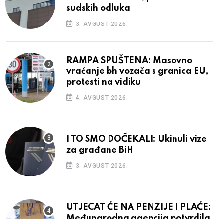
sudskih odluka
3. AVGUST 2026.
RAMPA SPUŠTENA: Masovno
vraćanje bh vozača s granica EU,
protesti na vidiku
4. AVGUST 2026.
I TO SMO DOČEKALI: Ukinuli vize
za građane BiH
3. AVGUST 2026.
UTJECAT ĆE NA PENZIJE I PLAĆE:
Međunarodna agencija potvrdila