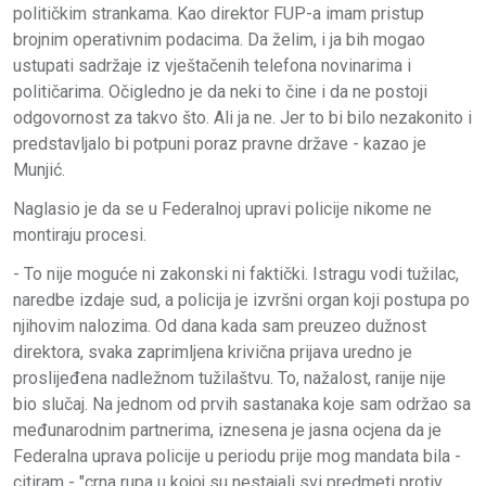
političkim strankama. Kao direktor FUP-a imam pristup
brojnim operativnim podacima. Da želim, i ja bih mogao
ustupati sadržaje iz vještačenih telefona novinarima i
političarima. Očigledno je da neki to čine i da ne postoji
odgovornost za takvo što. Ali ja ne. Jer to bi bilo nezakonito i
predstavljalo bi potpuni poraz pravne države - kazao je
Munjić.
Naglasio je da se u Federalnoj upravi policije nikome ne
montiraju procesi.
- To nije moguće ni zakonski ni faktički. Istragu vodi tužilac,
naredbe izdaje sud, a policija je izvršni organ koji postupa po
njihovim nalozima. Od dana kada sam preuzeo dužnost
direktora, svaka zaprimljena krivična prijava uredno je
proslijeđena nadležnom tužilaštvu. To, nažalost, ranije nije
bio slučaj. Na jednom od prvih sastanaka koje sam održao sa
međunarodnim partnerima, iznesena je jasna ocjena da je
Federalna uprava policije u periodu prije mog mandata bila -
citiram - "crna rupa u kojoj su nestajali svi predmeti protiv