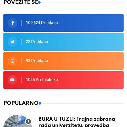
POVEŽITE SE
109,624 Pratilaca
28 Pratilaca
93 Pratilaca
1025 Pretplatnika
POPULARNO
BURA U TUZLI: Trajna zabrana
rada univerzitetu, provedba