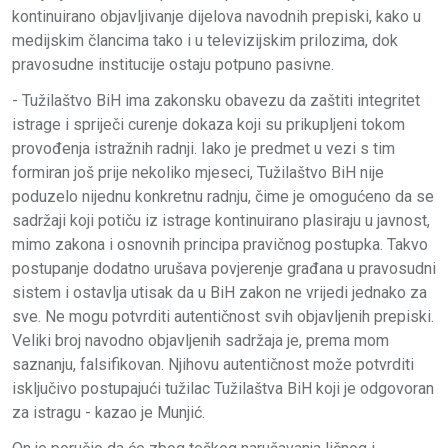
kontinuirano objavljivanje dijelova navodnih prepiski, kako u
medijskim člancima tako i u televizijskim prilozima, dok
pravosudne institucije ostaju potpuno pasivne.
- Tužilaštvo BiH ima zakonsku obavezu da zaštiti integritet
istrage i spriječi curenje dokaza koji su prikupljeni tokom
provođenja istražnih radnji. Iako je predmet u vezi s tim
formiran još prije nekoliko mjeseci, Tužilaštvo BiH nije
poduzelo nijednu konkretnu radnju, čime je omogućeno da se
sadržaji koji potiču iz istrage kontinuirano plasiraju u javnost,
mimo zakona i osnovnih principa pravičnog postupka. Takvo
postupanje dodatno urušava povjerenje građana u pravosudni
sistem i ostavlja utisak da u BiH zakon ne vrijedi jednako za
sve. Ne mogu potvrditi autentičnost svih objavljenih prepiski.
Veliki broj navodno objavljenih sadržaja je, prema mom
saznanju, falsifikovan. Njihovu autentičnost može potvrditi
isključivo postupajući tužilac Tužilaštva BiH koji je odgovoran
za istragu - kazao je Munjić.