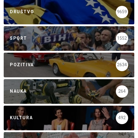
DRUŠTVO
9659
SPORT
1552
POZITIVA
2634
NAUKA
264
KULTURA
492