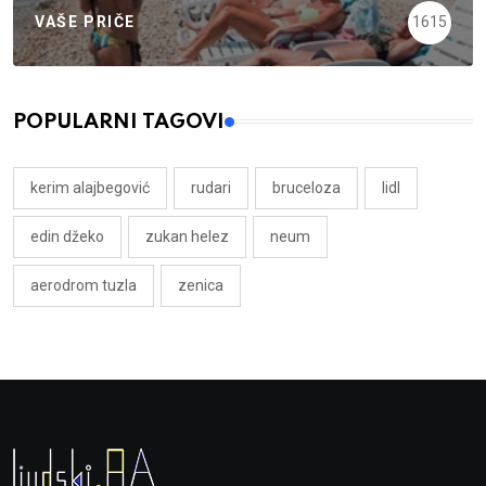
VAŠE PRIČE
1615
POPULARNI TAGOVI
kerim alajbegović
rudari
bruceloza
lidl
edin džeko
zukan helez
neum
aerodrom tuzla
zenica