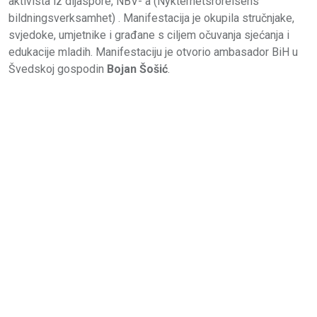
aktivista iz dijaspore, NBV- a (Nykterhetsrörelsens
bildningsverksamhet) . Manifestacija je okupila stručnjake,
svjedoke, umjetnike i građane s ciljem očuvanja sjećanja i
edukacije mladih. Manifestaciju je otvorio ambasador BiH u
Švedskoj gospodin
Bojan Šošić
.