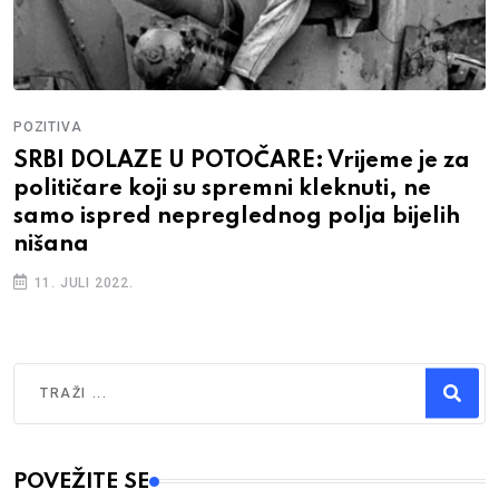
POZITIVA
SRBI DOLAZE U POTOČARE: Vrijeme je za
političare koji su spremni kleknuti, ne
samo ispred nepreglednog polja bijelih
nišana
11. JULI 2022.
Traži
Type 2 or more characters for results.
POVEŽITE SE