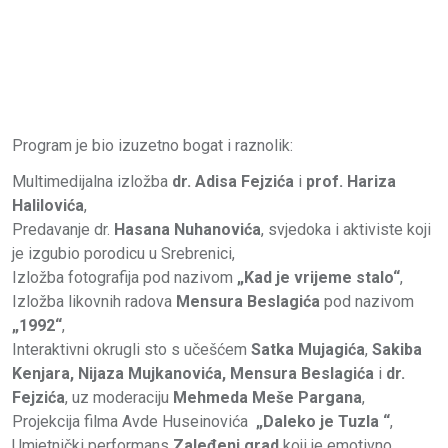
Program je bio izuzetno bogat i raznolik:
Multimedijalna izložba
dr. Adisa Fejzića
i
prof. Hariza
Halilovića
,
Predavanje dr.
Hasana Nuhanovića
, svjedoka i aktiviste koji
je izgubio porodicu u Srebrenici,
Izložba fotografija pod nazivom
„Kad je vrijeme stalo“
,
Izložba likovnih radova
Mensura Beslagića
pod nazivom
„1992“
,
Interaktivni okrugli sto s učešćem
Satka Mujagića
,
Sakiba
Kenjara, Nijaza Mujkanovića, Mensura Beslagića
i
dr.
Fejzića
, uz moderaciju
Mehmeda Meše Pargana
,
Projekcija filma Avde Huseinovića
„Daleko je Tuzla “
,
Umjetnički performans
Zaleđeni grad
koji je emotivno