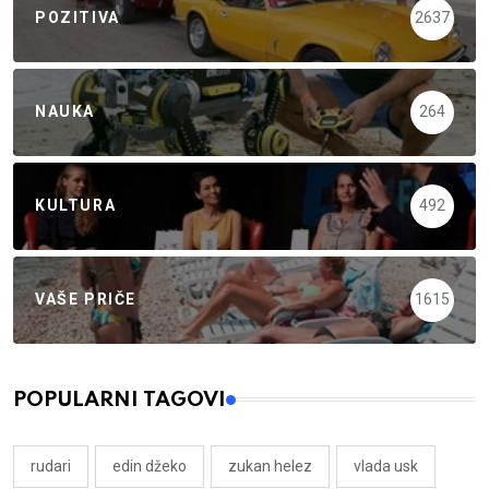
POZITIVA
2637
NAUKA
264
KULTURA
492
VAŠE PRIČE
1615
POPULARNI TAGOVI
rudari
edin džeko
zukan helez
vlada usk