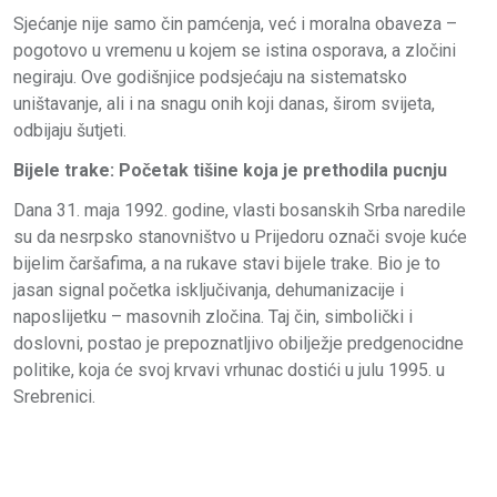
Sjećanje nije samo čin pamćenja, već i moralna obaveza –
pogotovo u vremenu u kojem se istina osporava, a zločini
negiraju. Ove godišnjice podsjećaju na sistematsko
uništavanje, ali i na snagu onih koji danas, širom svijeta,
odbijaju šutjeti.
Bijele trake: Početak tišine koja je prethodila pucnju
Dana 31. maja 1992. godine, vlasti bosanskih Srba naredile
su da nesrpsko stanovništvo u Prijedoru označi svoje kuće
bijelim čaršafima, a na rukave stavi bijele trake. Bio je to
jasan signal početka isključivanja, dehumanizacije i
naposlijetku – masovnih zločina. Taj čin, simbolički i
doslovni, postao je prepoznatljivo obilježje predgenocidne
politike, koja će svoj krvavi vrhunac dostići u julu 1995. u
Srebrenici.