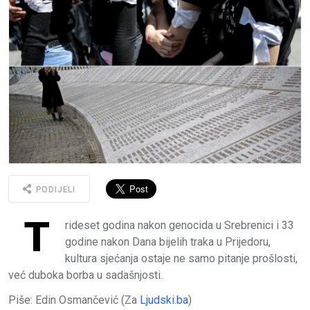
PODIJELI
T
rideset godina nakon genocida u Srebrenici i 33
godine nakon Dana bijelih traka u Prijedoru,
kultura sjećanja ostaje ne samo pitanje prošlosti,
već duboka borba u sadašnjosti.
Piše: Edin Osmančević (Za
Ljudski.ba
)