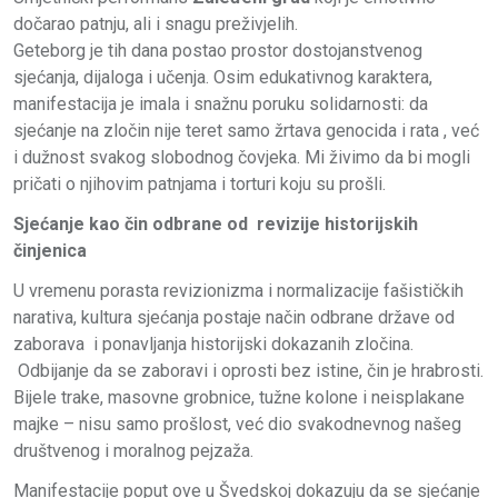
dočarao patnju, ali i snagu preživjelih.
Geteborg je tih dana postao prostor dostojanstvenog
sjećanja, dijaloga i učenja. Osim edukativnog karaktera,
manifestacija je imala i snažnu poruku solidarnosti: da
sjećanje na zločin nije teret samo žrtava genocida i rata , već
i dužnost svakog slobodnog čovjeka. Mi živimo da bi mogli
pričati o njihovim patnjama i torturi koju su prošli.
Sjećanje kao čin odbrane od revizije historijskih
činjenica
U vremenu porasta revizionizma i normalizacije fašističkih
narativa, kultura sjećanja postaje način odbrane države od
zaborava i ponavljanja historijski dokazanih zločina.
Odbijanje da se zaboravi i oprosti bez istine, čin je hrabrosti.
Bijele trake, masovne grobnice, tužne kolone i neisplakane
majke – nisu samo prošlost, već dio svakodnevnog našeg
društvenog i moralnog pejzaža.
Manifestacije poput ove u Švedskoj dokazuju da se sjećanje