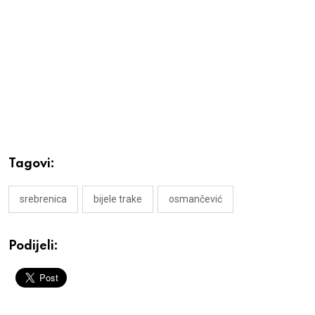
Tagovi:
srebrenica
bijele trake
osmančević
Podijeli: