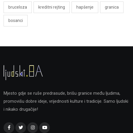
bruceloza
kreditni rejting
hapšenje
granica
bosanci
Mjesto gdje se ruše predrasude, brišu granice među ljudima,
promovišu dobre ideje, vrijednosti kulture i tradicije. Samo ljudski
i nikako drugačije!