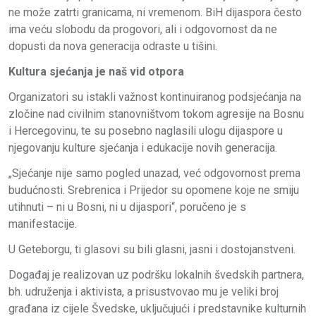
ne može zatrti granicama, ni vremenom. BiH dijaspora često
ima veću slobodu da progovori, ali i odgovornost da ne
dopusti da nova generacija odraste u tišini.
Kultura sjećanja je naš vid otpora
Organizatori su istakli važnost kontinuiranog podsjećanja na
zločine nad civilnim stanovništvom tokom agresije na Bosnu
i Hercegovinu, te su posebno naglasili ulogu dijaspore u
njegovanju kulture sjećanja i edukacije novih generacija.
„Sjećanje nije samo pogled unazad, već odgovornost prema
budućnosti. Srebrenica i Prijedor su opomene koje ne smiju
utihnuti – ni u Bosni, ni u dijaspori“, poručeno je s
manifestacije.
U Geteborgu, ti glasovi su bili glasni, jasni i dostojanstveni.
Događaj je realizovan uz podršku lokalnih švedskih partnera,
bh. udruženja i aktivista, a prisustvovao mu je veliki broj
građana iz cijele Švedske, uključujući i predstavnike kulturnih