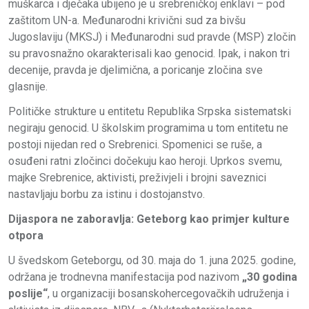
muškarca i dječaka ubijeno je u srebreničkoj enklavi – pod
zaštitom UN-a. Međunarodni krivični sud za bivšu
Jugoslaviju (MKSJ) i Međunarodni sud pravde (MSP) zločin
su pravosnažno okarakterisali kao genocid. Ipak, i nakon tri
decenije, pravda je djelimična, a poricanje zločina sve
glasnije.
Političke strukture u entitetu Republika Srpska sistematski
negiraju genocid. U školskim programima u tom entitetu ne
postoji nijedan red o Srebrenici. Spomenici se ruše, a
osuđeni ratni zločinci dočekuju kao heroji. Uprkos svemu,
majke Srebrenice, aktivisti, preživjeli i brojni saveznici
nastavljaju borbu za istinu i dostojanstvo.
Dijaspora ne zaboravlja: Geteborg kao primjer kulture
otpora
U švedskom Geteborgu, od 30. maja do 1. juna 2025. godine,
održana je trodnevna manifestacija pod nazivom
„30 godina
poslije“
, u organizaciji bosanskohercegovačkih udruženja i