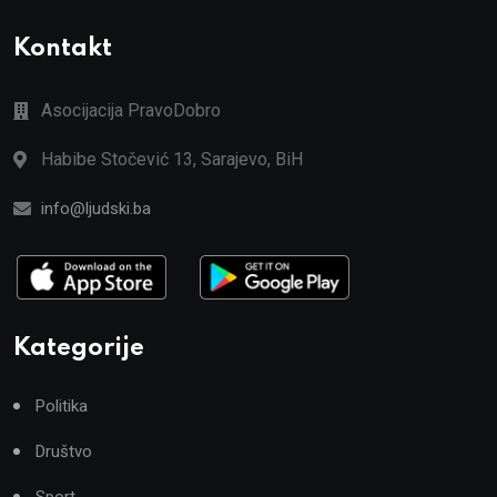
Kontakt
Asocijacija PravoDobro
Habibe Stočević 13, Sarajevo, BiH
info@ljudski.ba
Kategorije
Politika
Društvo
Sport