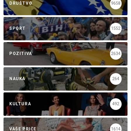
DRUŠTVO
9658
SPORT
1552
POZITIVA
2634
NAUKA
264
KULTURA
492
VAŠE PRIČE
1614