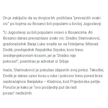
On je zaključio da su dvojica bh. političara “prevazišli svaki
vic” po kojima su Bosanci bili popularni u bivšoj Jugoslaviji.
“U Jugoslaviji su bili popularni vicevi o Bosancima. Ali
Bosanci danas prevazilaze svaki vic: Draško Stanivuković,
gradonačelnik Banja Luke svađa se sa foteljama; Milorad
Dodik, predsjednik Republike Srpske, kosi travu
srednjevjekovnom kosom, jer je ‘Draško nije
pokosio'”, poentirao je advokat iz Srbije.
Inače, Stanivuković je pokušao objasniti svoj potez. Također,
Dodik je danas uzeo kosu u ruke i pokosio travu pored brze
saobraćajnice Banjaluka – Klašnice, kod Prijedorske petlje.
Poručio je kako je “ovo posljednji put da radi
posao” nadležnih.