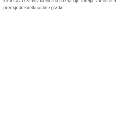
kosi travu i Stanivukovića koji izbacuje fotelju iz kabineta
predsjednika Skupštine grada.