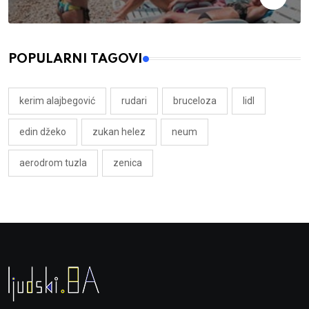
POPULARNI TAGOVI
kerim alajbegović
rudari
bruceloza
lidl
edin džeko
zukan helez
neum
aerodrom tuzla
zenica