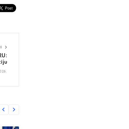
I
RU:
iju
026.