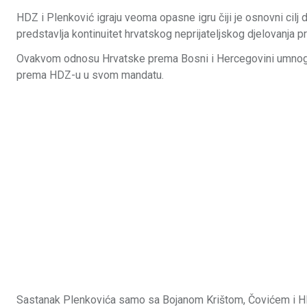
HDZ i Plenković igraju veoma opasne igru čiji je osnovni cilj 
predstavlja kontinuitet hrvatskog neprijateljskog djelovan
Ovakvom odnosu Hrvatske prema Bosni i Hercegovini umnogom
prema HDZ-u u svom mandatu.
Sastanak Plenkovića samo sa Bojanom Krištom, Čovićem i HDZ-o