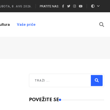
PRATITE NAS:
UBOTA, 8. AVG 2026.
ultura
Vaše priče
Traži
Type 2 or more characters for results.
POVEŽITE SE