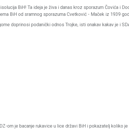
disolucija BiH! Ta ideja je živa i danas kroz sporazum Čovića i Do
ja prema BiH od sramnog sporazuma Cvetković - Maček iz 1939 god
e doprinosi podanički odnos Trojke, isti onakav kakav je i SD
m je bacanje rukavice u lice državi BiH i pokazatelj koliko je c