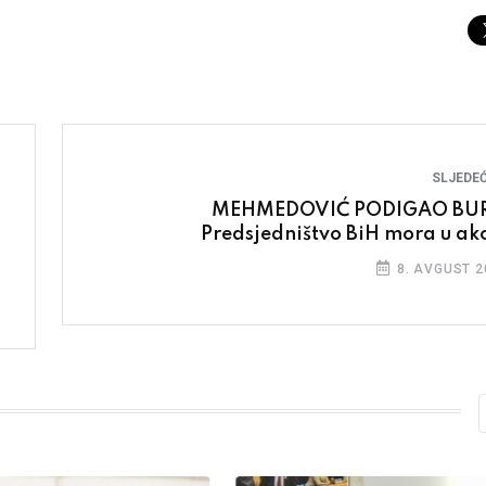
SLJEDEĆ
MEHMEDOVIĆ PODIGAO BU
Predsjedništvo BiH mora u akc
8. AVGUST 2