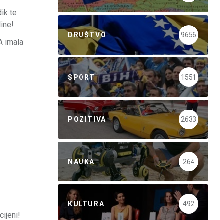
dik te
ine!
DRUŠTVO
9656
A imala
SPORT
1551
POZITIVA
2633
NAUKA
264
KULTURA
492
ijeni!