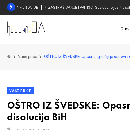
NAJNOVIJE
Glav
Vaše priče
OŠTRO IZ ŠVEDSKE: Opasne igru čiji je osnovni ci
VAŠE PRIČE
OŠTRO IZ ŠVEDSKE: Opasne i
disolucija BiH