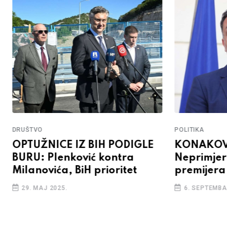
DRUŠTVO
POLITIKA
OPTUŽNICE IZ BIH PODIGLE
KONAKOV
BURU: Plenković kontra
Neprimjer
Milanovića, BiH prioritet
premijera
29. MAJ 2025.
6. SEPTEMBA