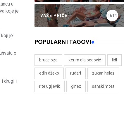
kancu u
va koje je
VAŠE PRIČE
1614
o
koji je
POPULARNI TAGOVI
uhvatu o
bruceloza
kerim alajbegović
lidl
edin džeko
rudari
zukan helez
i drugi i
rite ugljevik
ginex
sanski most