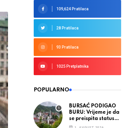
109,624 Pratilaca
28 Pratilaca
93 Pratilaca
1025 Pretplatnika
POPULARNO
BURSAĆ PODIGAO
BURU: Vrijeme je da
se preispita status
Srebrenice u RS
1. AVGUST 2026.