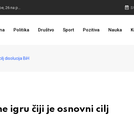
ZASTRAŠIVANJE I PRITISCI: Saslušane još 4 osobe, 26 na popisu
S
TROJKA U AKCIJI: Inicijativa za status Srebrenice pokrenuta
na
Politika
Društvo
Sport
Pozitiva
Nauka
K
PULJIĆ IZ WASHINGTONA: Sankcije Dodiku mnogo će ovisiti od aktivnosti bh. diplomacije
lj disolucija BiH
gru čiji je osnovni cilj