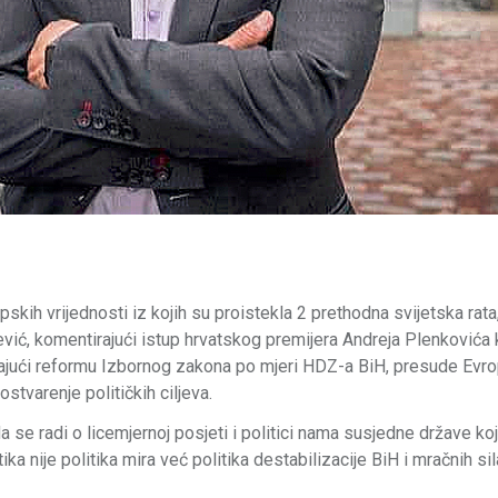
pskih vrijednosti iz kojih su proistekla 2 prethodna svijetska rata
ić, komentirajući istup hrvatskog premijera Andreja Plenkovića k
irajući reformu Izbornog zakona po mjeri HDZ-a BiH, presude Ev
stvarenje političkih ciljeva.
se radi o licemjernoj posjeti i politici nama susjedne države ko
nije politika mira već politika destabilizacije BiH i mračnih sil