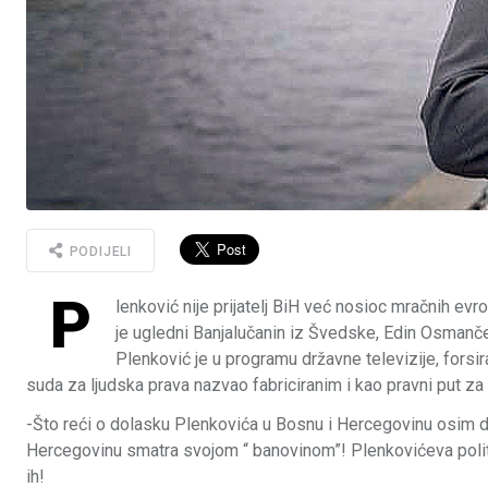
PODIJELI
P
lenković nije prijatelj BiH već nosioc mračnih evro
je ugledni Banjalučanin iz Švedske, Edin Osmančev
Plenković je u programu državne televizije, fors
suda za ljudska prava nazvao fabriciranim i kao pravni put za o
-Što reći o dolasku Plenkovića u Bosnu i Hercegovinu osim da 
Hercegovinu smatra svojom “ banovinom”! Plenkovićeva politika 
ih!