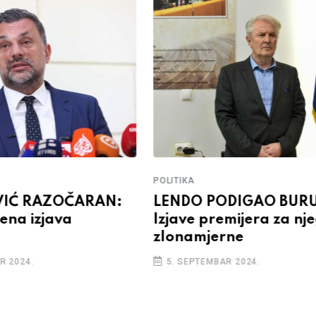
POLITIKA
IĆ RAZOČARAN:
LENDO PODIGAO BURU
ena izjava
Izjave premijera za nj
zlonamjerne
R 2024.
5. SEPTEMBAR 2024.