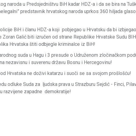
atskog naroda u Predsjedništvu BiH kadar HDZ-a i da se bira na Tuš
elegalni” predstavnik hrvatskog naroda uprkos 360 hiljada glaso
olicije BiH i članu HDZ-a koji pobjegao u Hrvatsku da bi izbjega
 Zoran Galić biti izručen od strane Republike Hrvatske Sudu BIH 
ka Hrvatska štiti odbjegle kriminalce iz BiH!
narodnog suda u Hagu i 3 presude o Udruženom zločinačkom pod
a nezavisnu i suverenu državu Bosnu i Hercegovinu!
od Hrvatska ne doživi katarzu i suoči se sa svojom prošlošću!
 odluke Suda za ljudska prava u Strazburu Sejdić - Finci, Pilav 
ju razvijene zapadne demokratije!