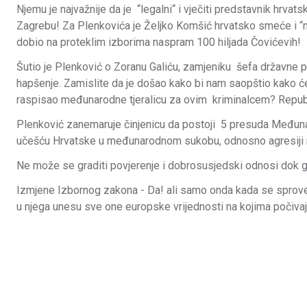
Njemu je najvažnije da je “legalni“ i vječiti predstavnik hrv
Zagrebu! Za Plenkovića je Željko Komšić hrvatsko smeće i “n
dobio na proteklim izborima naspram 100 hiljada Čovićevih!
Šutio je Plenković o Zoranu Galiću, zamjeniku šefa državne p
hapšenje. Zamislite da je došao kako bi nam saopštio kako će
raspisao međunarodne tjeralicu za ovim kriminalcem? Republi
Plenković zanemaruje činjenicu da postoji 5 presuda Među
učešću Hrvatske u međunarodnom sukobu, odnosno agresiji n
Ne može se graditi povjerenje i dobrosusjedski odnosi dok g
Izmjene Izbornog zakona - Da! ali samo onda kada se sprovedu
u njega unesu sve one europske vrijednosti na kojima počiva