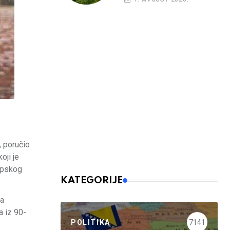
, poručio
oji je
ropskog
KATEGORIJE
ja
a iz 90-
POLITIKA
7141