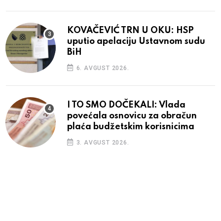
KOVAČEVIĆ TRN U OKU: HSP
uputio apelaciju Ustavnom sudu
BiH
6. AVGUST 2026.
I TO SMO DOČEKALI: Vlada
povećala osnovicu za obračun
plaća budžetskim korisnicima
3. AVGUST 2026.