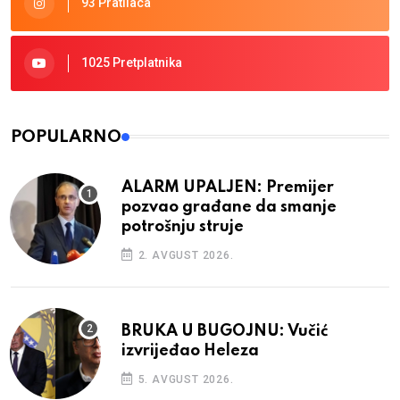
93 Pratilaca
1025 Pretplatnika
POPULARNO
ALARM UPALJEN: Premijer
pozvao građane da smanje
potrošnju struje
2. AVGUST 2026.
BRUKA U BUGOJNU: Vučić
izvrijeđao Heleza
5. AVGUST 2026.