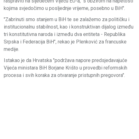
raspraviti na sljedećem Vijeću EU-a, "s obzirom na napetosti
kojima svjedočimo u posljednje vrijeme, posebno u BiH".
"Zabrinuti smo stanjem u BiH te se zalažemo za političku i
institucionalnu stabilnost, kao i konstruktivan dijalog između
tri konstitutivna naroda i između dva entiteta - Republika
Srpska i Federacija BiH", rekao je Plenković za francuske
medije.
Istakao je da Hrvatska "podržava napore predsjedavajuće
Vijeća ministara BiH Borjane Krišto u provedbi reformskih
procesa i svih koraka za otvaranje pristupnih pregovora".