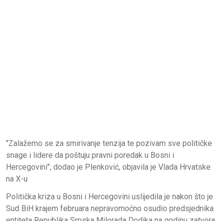
"Zalažemo se za smirivanje tenzija te pozivam sve političke
snage i lidere da poštuju pravni poredak u Bosni i
Hercegovini", dodao je Plenković, objavila je Vlada Hrvatske
na X-u
Politička kriza u Bosni i Hercegovini uslijedila je nakon što je
Sud BiH krajem februara nepravomoćno osudio predsjednika
entiteta Republika Srpska Milorada Dodika na godinu zatvora