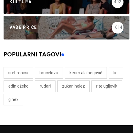
KULTURA
492
VAŠE PRIČE
1614
POPULARNI TAGOVI
srebrenica
bruceloza
kerim alajbegović
lidl
edin džeko
rudari
zukan helez
rite ugljevik
ginex