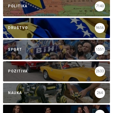
POLITIKA
7140
DRUŠTVO
9656
SPORT
1551
POZITIVA
2633
NAUKA
264