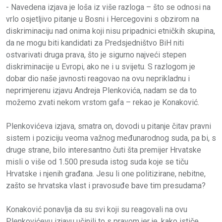
- Navedena izjava je loša iz više razloga – što se odnosi na
vrlo osjetljivo pitanje u Bosni i Hercegovini s obzirom na
diskriminaciju nad onima koji nisu pripadnici etničkih skupina,
da ne mogu biti kandidati za Predsjedništvo BiH niti
ostvarivati druga prava, što je sigurno najveći stepen
diskriminacije u Evropi, ako ne i u svijetu. S razlogom je
dobar dio naše javnosti reagovao na ovu neprikladnu i
neprimjerenu izjavu Andreja Plenkovića, nadam se da to
možemo zvati nekom vrstom gafa – rekao je Konaković.
Plenkovićeva izjava, smatra on, dovodi u pitanje čitav pravni
sistem i poziciju veoma važnog međunarodnog suda, pa bi, s
druge strane, bilo interesantno čuti šta premijer Hrvatske
misli o više od 1.500 presuda istog suda koje se tiču
Hrvatske i njenih građana. Jesu li one politizirane, nebitne,
zašto se hrvatska vlast i pravosuđe bave tim presudama?
Konaković ponavlja da su svi koji su reagovali na ovu
Plenkovićevu izjavu učinili to s pravom jer je, kako ističe,