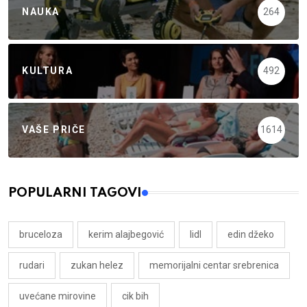
NAUKA
264
KULTURA
492
VAŠE PRIČE
1614
POPULARNI TAGOVI
bruceloza
kerim alajbegović
lidl
edin džeko
rudari
zukan helez
memorijalni centar srebrenica
uvećane mirovine
cik bih