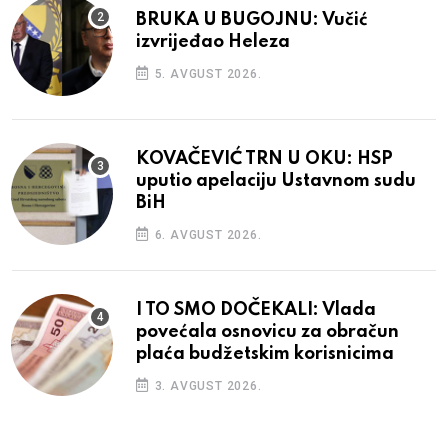
BRUKA U BUGOJNU: Vučić
izvrijeđao Heleza
5. AVGUST 2026.
KOVAČEVIĆ TRN U OKU: HSP
uputio apelaciju Ustavnom sudu
BiH
6. AVGUST 2026.
I TO SMO DOČEKALI: Vlada
povećala osnovicu za obračun
plaća budžetskim korisnicima
3. AVGUST 2026.