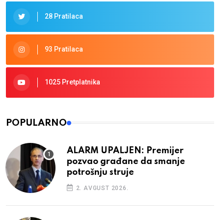
28 Pratilaca
93 Pratilaca
1025 Pretplatnika
POPULARNO
ALARM UPALJEN: Premijer
pozvao građane da smanje
potrošnju struje
2. AVGUST 2026.