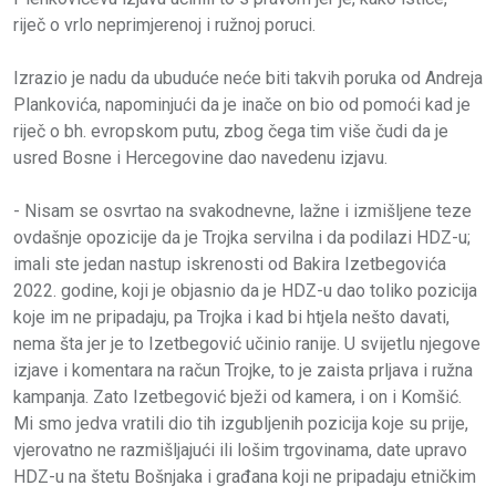
riječ o vrlo neprimjerenoj i ružnoj poruci.
Izrazio je nadu da ubuduće neće biti takvih poruka od Andreja
Plankovića, napominjući da je inače on bio od pomoći kad je
riječ o bh. evropskom putu, zbog čega tim više čudi da je
usred Bosne i Hercegovine dao navedenu izjavu.
- Nisam se osvrtao na svakodnevne, lažne i izmišljene teze
ovdašnje opozicije da je Trojka servilna i da podilazi HDZ-u;
imali ste jedan nastup iskrenosti od Bakira Izetbegovića
2022. godine, koji je objasnio da je HDZ-u dao toliko pozicija
koje im ne pripadaju, pa Trojka i kad bi htjela nešto davati,
nema šta jer je to Izetbegović učinio ranije. U svijetlu njegove
izjave i komentara na račun Trojke, to je zaista prljava i ružna
kampanja. Zato Izetbegović bježi od kamera, i on i Komšić.
Mi smo jedva vratili dio tih izgubljenih pozicija koje su prije,
vjerovatno ne razmišljajući ili lošim trgovinama, date upravo
HDZ-u na štetu Bošnjaka i građana koji ne pripadaju etničkim