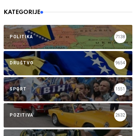
KATEGORIJE
POLITIKA
7138
DRUŠTVO
9654
SPORT
1551
POZITIVA
2632